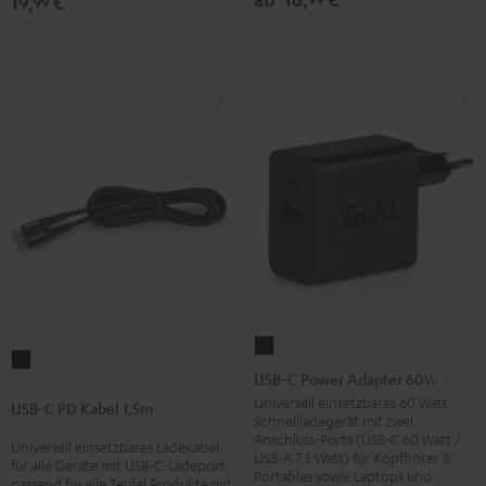
19,
€
99
USB-
USB-
C
USB-C Power Adapter 60W
C
Power
Universell einsetzbares 60 Watt
USB-C PD Kabel 1,5m
PD
Schnellladegerät mit zwei
Adapter
Anschluss-Ports (USB-C 60 Watt /
Kabel
Universell einsetzbares Ladekabel
60W
USB-A 7,5 Watt) für Kopfhörer &
für alle Geräte mit USB-C-Ladeport,
1,5m
Portables sowie Laptops und
Schwarz
passend für alle Teufel Produkte mit