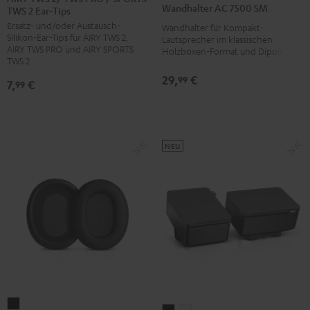
Wandhalter AC 7500 SM
TWS 2 Ear-Tips
2/
2/
2/
7500
Ersatz- und/oder Austausch-
TWS
TWS
TWS
Wandhalter für Kompakt-
SM
Silikon-Ear-Tips für AIRY TWS 2,
Lautsprecher im klassischen
PRO
PRO
PRO
Schwarz
AIRY TWS PRO und AIRY SPORTS
Holzboxen-Format und Dipole
/
/
/
TWS 2
SPORTS
SPORTS
SPORTS
29,
€
99
7,
€
99
TWS
TWS
TWS
2
2
2
Ear-
Ear-
Ear-
Tips
Tips
Tips
NEU
Misty
Moon
Night
Green
Gray
Black
Teufel