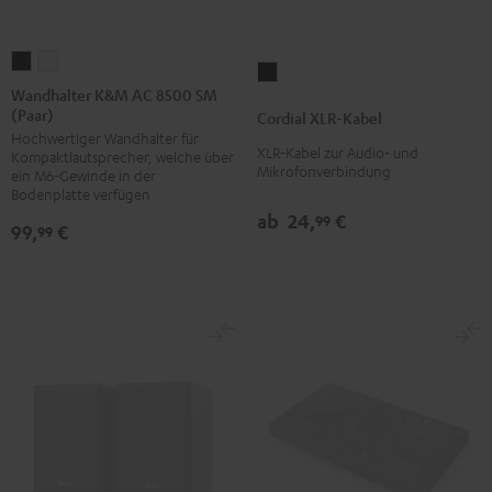
Wandhalter
Wandhalter
Cordial
K&M
K&M
Wandhalter K&M AC 8500 SM
XLR-
(Paar)
AC
AC
Cordial XLR-Kabel
Kabel
Hochwertiger Wandhalter für
8500
8500
Schwarz
XLR‑Kabel zur Audio‑ und
Kompaktlautsprecher, welche über
SM
SM
Mikrofonverbindung
ein M6-Gewinde in der
(Paar)
(Paar)
Bodenplatte verfügen
ab
24,
€
Schwarz
Weiß
99
99,
€
99