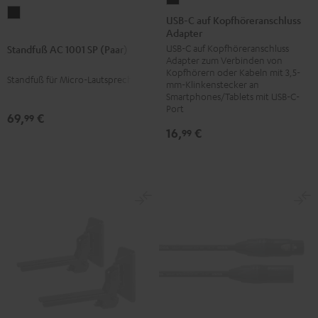
Standfuß
C
USB-C auf Kopfhöreranschluss
AC
Adapter
auf
1001
USB-C auf Kopfhöreranschluss
Standfuß AC 1001 SP (Paar)
Kopfhöreranschluss
Adapter zum Verbinden von
SP
Adapter
Kopfhörern oder Kabeln mit 3,5-
Standfuß für Micro-Lautsprecher
(Paar)
Schwarz
mm-Klinkenstecker an
Smartphones/Tablets mit USB-C-
Schwarz
Port
69,
€
99
16,
€
99