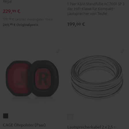
Regal
7001
7001
1 Paar K&M Standfüße AC 7001 SP 3
der HiFi-Klasse für Kompakt-
SP
SP
229,
€
99
Lautsprecher von Teufel
3
3
179,
99
€
Letzter niedrigster Preis
199,
€
(Paar)
(Paar)
00
99
249,
€
Originalpreis
Schwarz
Weiß
CAGE
Lautsprecherkabel
Ohrpolster
2
CAGE Ohrpolster (Paar)
Lautsprecherkabel 2 x 2,5 mm²