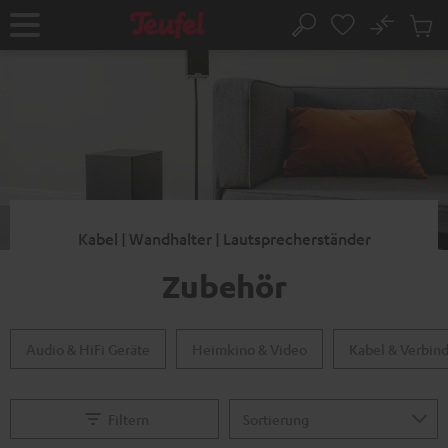
ZUM
NHALT
No
Abs
Startseite
Suche
RINGEN
Artike
im
Waren
Kabel | Wandhalter | Lautsprecherständer
Zubehör
Audio & HiFi Geräte
Heimkino & Video
Kabel & Verbin
Filtern