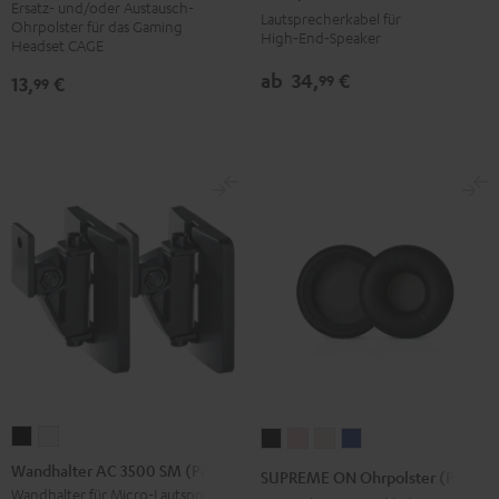
(Paar)
x
Ersatz- und/oder Austausch-
Lautsprecherkabel für
Ohrpolster für das Gaming
Schwarz
2,5
High‑End‑Speaker
Headset CAGE
mm²
ab
34,
€
99
13,
€
99
Weiß
Wandhalter
Wandhalter
SUPREME
SUPREME
SUPREME
SUPREME
AC
AC
ON
ON
ON
ON
Wandhalter AC 3500 SM (Paar)
SUPREME ON Ohrpolster (Paar)
3500
3500
Ohrpolster
Ohrpolster
Ohrpolster
Ohrpolster
Wandhalter für Micro-Lautsprecher