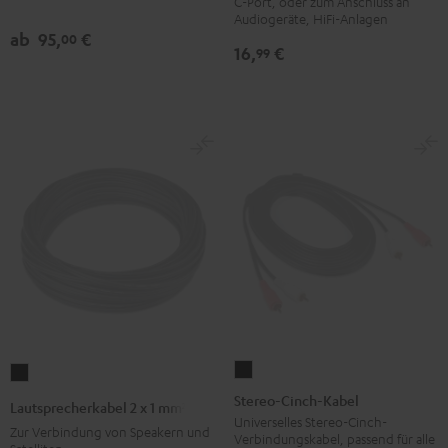
C-Port, oder zum Anschluss an
Audiogeräte, HiFi-Anlagen
ab
95,
€
00
16,
€
99
Stereo-
Lautsprecherkabel
Cinch-
2
Stereo-Cinch-Kabel
Lautsprecherkabel 2 x 1 mm²
Kabel
x
Universelles Stereo-Cinch-
Zur Verbindung von Speakern und
Verbindungskabel, passend für alle
Schwarz
1