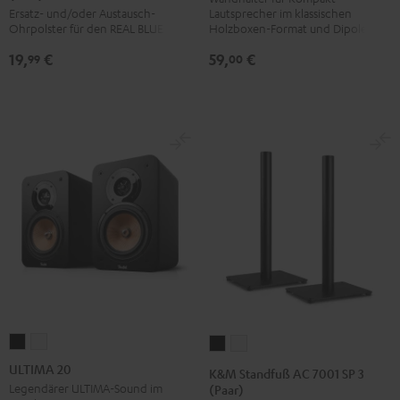
Lautsprecher im klassischen
Ersatz- und/oder Austausch-
3
3
3
SM
Holzboxen-Format und Dipole
Ohrpolster für den REAL BLUE NC 3
Ohrpolster
Ohrpolster
Ohrpolster
(Paar)
59,
€
19,
€
(Paar)
(Paar)
(Paar)
Schwarz
00
99
Night
Pearl
Steel
Black
White
Blue
ULTIMA
ULTIMA
K&M
K&M
20
20
Standfuß
Standfuß
ULTIMA 20
K&M Standfuß AC 7001 SP 3
Schwarz
Weiß
AC
AC
Legendärer ULTIMA-Sound im
(Paar)