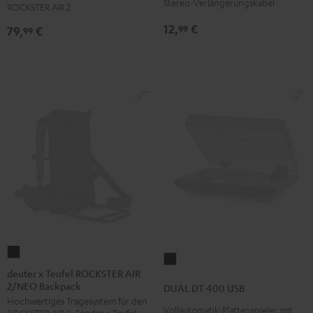
Schwarz
Stereo-Verlängerungskabel
Schwarz
ROCKSTER AIR 2
12,
€
99
79,
€
99
deuter
DUAL
x
deuter x Teufel ROCKSTER AIR
DT
2/NEO Backpack
Teufel
DUAL DT 400 USB
400
Hochwertiges Tragesystem für den
ROCKSTER
USB
Vollautomatik-Plattenspieler mit
ROCKSTER AIR 2, Fender x Teufel