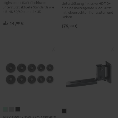
DP-
Highspeed HDMI-Flachkabel
Unterstützung inklusive HDR10+
mit
mit
unterstützt aktuelle Standards wie
UB154
für eine überragende Bildqualität
Ethernet
Ethernet
z.B. 4K 50/60p und 4K 3D
mit lebensechten Kontrasten und
Schwarz
Schwarz
Weiß
Farben
ab
14,
€
99
179,
€
00
AIRY
AIRY
AIRY
Wandhalter
TWS
TWS
TWS
AIRY TWS 2/ TWS PRO / SPORTS
AC