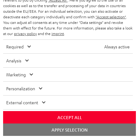
relevant to you by clicking
"Accept All"
. Here you agree to the use of all
Hochleistungs-Akku mit
Schwarz
cookies as well as to the transfer and processing of your data in countries
Set
5.1-Heimkino-Kabel-Set für Räume
Tiefentladeschutz für den
outside the EU/EEA. For an individual selection, you can also activate or
bis 30 m²
30
ROCKSTER AIR
deactivate each category individually and confirm with
"Accept selection"
.
m²
You can adjust all consents at any time under "Data settings" and revoke
29,
€
99
99,
€
99
them with effect for the future. For more information, please also take a look
"Standard"
at our
privacy policy
and the
imprint
.
Schwarz
Required
Always active
Analysis
Marketing
Personalization
External content
ACCEPT ALL
BOOMSTER
Aktiv-
Chat
APPLY SELECTION
Bag
starten
BOOMSTER Bag
Subwoofer
Schwarz