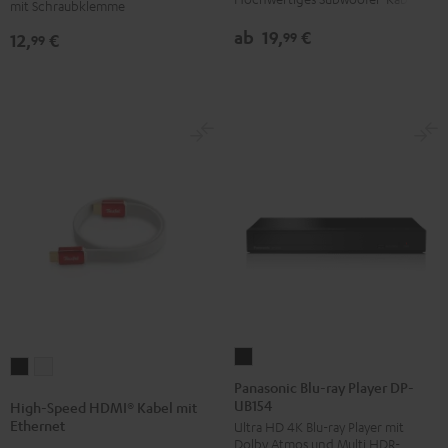
mit Schraubklemme
Rot
ab
19,
€
99
12,
€
99
Panasonic
High-
High-
Blu-
Panasonic Blu-ray Player DP-
Speed
Speed
UB154
ray
High-Speed HDMI® Kabel mit
HDMI®
HDMI®
Ethernet
Ultra HD 4K Blu-ray Player mit
Player
Kabel
Kabel
Dolby Atmos und Multi HDR-