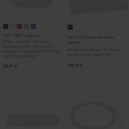
AIRY
AIRY
AIRY
AIRY
AIRY
FeinTech
TWS
TWS
TWS
TWS
TWS
Bluetooth
AIRY TWS 2 Ladecase
FeinTech Bluetooth Audio
2
2
2
2
2
Audio
Ersatz- und/oder Austausch-
System
Ladecase für AIRY TWS 2, nicht
Ladecase
Ladecase
Ladecase
Ladecase
Ladecase
System
Sender & Empfänger, TV-Ton an
passend für Vorgänger AIRY TWS &
Night
Pure
Ruby
Sage
Space
zwei Bluetooth-Kopfhörer
Schwarz
AIRY TRUE WIRELESS
Black
White
Red
Green
Blue
49,
€
99
39,
€
99