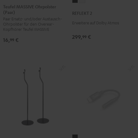
REFLEKT
REFLEKT
MASSIVE
Teufel MASSIVE Ohrpolster
2
2
(Paar)
Ohrpolster
REFLEKT 2
Schwarz
Weiß
Paar Ersatz- und/oder Austausch-
(Paar)
Erweitere auf Dolby Atmos
Ohrpolster für den Overear-
Schwarz
Kopfhörer Teufel MASSIVE
299,
€
99
16,
€
99
USB-