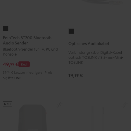
FeinTech
Optisches
BT200
FeinTech BT200 Bluetooth
Audiokabel
Audio Sender
Bluetooth
Optisches Audiokabel
Schwarz
Bluetooth-Sender für TV, PC und
Audio
Verbindungskabel Digital-Kabel
Konsole
Sender
optisch TOSLINK / 3,5-mm-Mini-
TOSLINK
49,
€
Schwarz
99
Deal
59,
99
€
Letzter niedrigster Preis
19,
€
99
99
59,
€
UVP
NEU