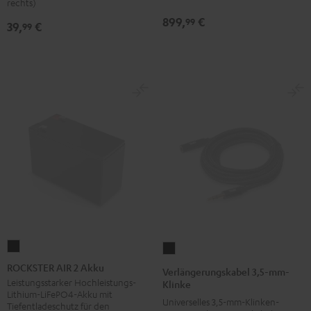
Dolby
Dolby
rechts)
rechts
rechts
rechts
rechts
rechts
Atmos
Atmos
899,
€
99
39,
€
99
Night
Pure
Ruby
Sage
Space
"7.1-
"7.1-
Black
White
Red
Green
Blue
Set"
Set"
Schwarz
Weiß
ROCKSTER
Verlängerungskabel
AIR
3,5-
ROCKSTER AIR 2 Akku
Verlängerungskabel 3,5-mm-
2
mm-
Leistungsstarker Hochleistungs-
Klinke
Lithium-LiFePO4-Akku mit
Akku
Klinke
Universelles 3,5-mm-Klinken-
Tiefentladeschutz für den