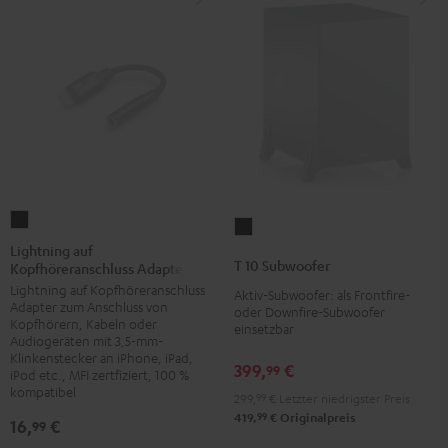
Schwarz
Weiß
Lightning
T
auf
Lightning auf
10
T 10 Subwoofer
Kopfhöreranschluss Adapter
Kopfhöreranschluss
Subwoofer
Lightning auf Kopfhöreranschluss
Adapter
Aktiv-Subwoofer: als Frontfire-
Schwarz
Adapter zum Anschluss von
oder Downfire-Subwoofer
Schwarz
Kopfhörern, Kabeln oder
einsetzbar
Audiogeräten mit 3,5-mm-
Klinkenstecker an iPhone, iPad,
399,
€
99
iPod etc., MFI zertfiziert, 100 %
kompatibel
299,
99
€
Letzter niedrigster Preis
99
419,
€
Originalpreis
16,
€
99