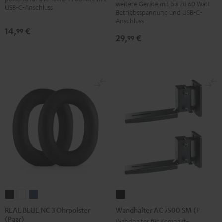
Schwarz
weitere Geräte mit bis zu 60 Watt
USB-C-Anschluss
Betriebsspannung und USB-C-
Anschluss
14,
€
99
29,
€
99
REAL
REAL
REAL
Wandhalter
BLUE
BLUE
BLUE
AC
REAL BLUE NC 3 Ohrpolster
Wandhalter AC 7500 SM (Paar)
(Paar)
NC
NC
NC
7500
Wandhalter für Kompakt-