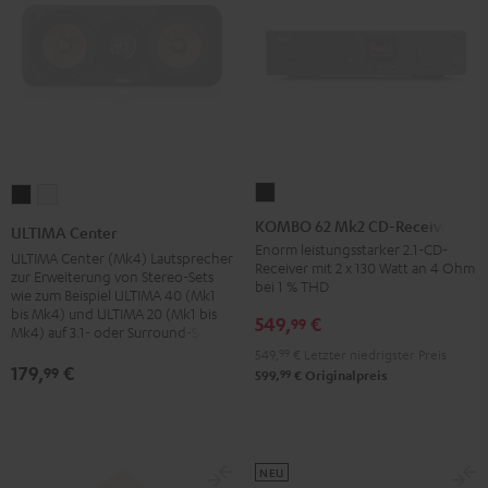
KOMBO
ULTIMA
ULTIMA
62
Center
Center
KOMBO 62 Mk2 CD-Receiver
ULTIMA Center
Mk2
Schwarz
Weiß
Enorm leistungsstarker 2.1-CD-
ULTIMA Center (Mk4) Lautsprecher
Receiver mit 2 x 130 Watt an 4 Ohm
CD-
zur Erweiterung von Stereo-Sets
bei 1 % THD
wie zum Beispiel ULTIMA 40 (Mk1
Receiver
bis Mk4) und ULTIMA 20 (Mk1 bis
549,
€
99
Night
Mk4) auf 3.1- oder Surround-Sets
Black
549,
99
€
Letzter niedrigster Preis
179,
€
99
99
599,
€
Originalpreis
NEU