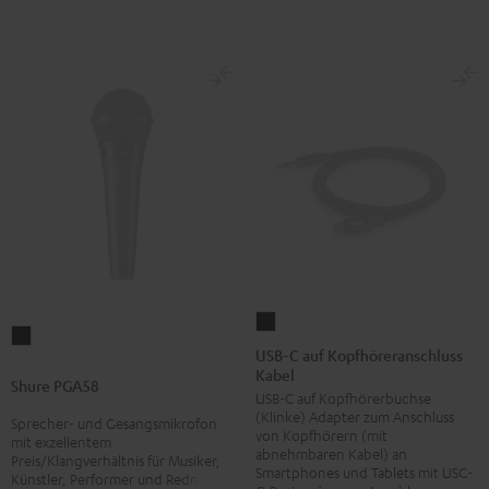
USB-
Shure
C
USB-C auf Kopfhöreranschluss
PGA58
Kabel
auf
Shure PGA58
Schwarz
USB-C auf Kopfhörerbuchse
Kopfhöreranschluss
(Klinke) Adapter zum Anschluss
Sprecher- und Gesangsmikrofon
Kabel
von Kopfhörern (mit
mit exzellentem
Schwarz
abnehmbaren Kabel) an
Preis/Klangverhältnis für Musiker,
Smartphones und Tablets mit USC-
Künstler, Performer und Redner