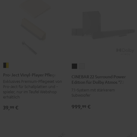
Pro-
CINEBAR
CINEBAR
Ject
22
22
Pro-Ject Vinyl-Player Pflegeset
CINEBAR 22 Surround Power
Vinyl-
Surround
Surround
Exklusives Premium-Pflegeset von
Edition für Dolby Atmos "7.1-Set"
Pro-Ject für Schallplatten und -
Player
Power
Power
7.1-System mit stärkerem
spieler, nur im Teufel Webshop
Pflegeset
Subwoofer
Edition
Edition
erhältlich
Schwarz
für
für
999,
€
99
39,
€
99
/
Dolby
Dolby
Gold
Atmos
Atmos
"7.1-
"7.1-
Set"
Set"