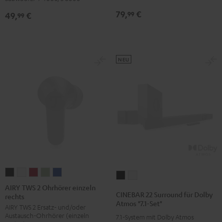
Version
30m²
79,
€
99
49,
€
99
"Advantage"
Weiß
NEU
AIRY
AIRY
AIRY
AIRY
AIRY
CINEBAR
CINEBAR
TWS
TWS
TWS
TWS
TWS
AIRY TWS 2 Ohrhörer einzeln
22
22
CINEBAR 22 Surround für Dolby
rechts
2
2
2
2
2
Surround
Surround
Atmos "7.1-Set"
AIRY TWS 2 Ersatz- und/oder
Ohrhörer
Ohrhörer
Ohrhörer
Ohrhörer
Ohrhörer
für
für
Austausch-Ohrhörer (einzeln
7.1-System mit Dolby Atmos
einzeln
einzeln
einzeln
einzeln
einzeln