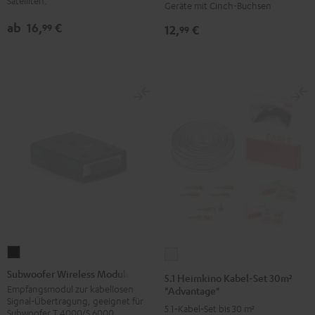
Satelliten.
Geräte mit Cinch-Buchsen
mm²
ab
16,
€
99
12,
€
99
Schwarz
Subwoofer
5.1
Wireless
Heimkino
Subwoofer Wireless Module
5.1 Heimkino Kabel-Set 30m²
Module
Kabel-
Empfangsmodul zur kabellosen
"Advantage"
Signal-Übertragung, geeignet für
Schwarz
Set
5.1‑Kabel‑Set bis 30 m²
Subwoofer T 4000/S 6000