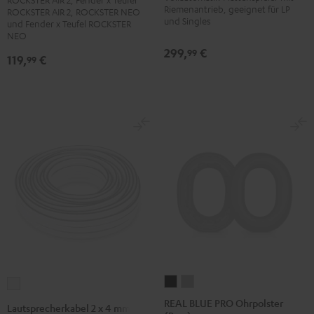
AIR
Riemenantrieb, geeignet für LP
ROCKSTER AIR 2, ROCKSTER NEO
Schwarz
und Singles
2/NEO
und Fender x Teufel ROCKSTER
NEO
Backpack
299,
€
99
Schwarz
119,
€
99
REAL
REAL
Lautsprecherkabel
BLUE
BLUE
2
REAL BLUE PRO Ohrpolster
Lautsprecherkabel 2 x 4 mm²