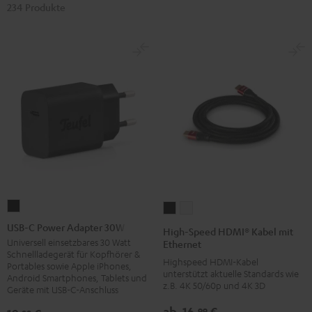
234 Produkte
USB-
High-
High-
C
Speed
Speed
USB-C Power Adapter 30W
High-Speed HDMI® Kabel mit
Power
HDMI®
HDMI®
Universell einsetzbares 30 Watt
Ethernet
Schnellladegerät für Kopfhörer &
Adapter
Kabel
Kabel
Highspeed HDMI-Kabel
Portables sowie Apple iPhones,
30W
unterstützt aktuelle Standards wie
mit
mit
Android Smartphones, Tablets und
z.B. 4K 50/60p und 4K 3D
Geräte mit USB-C-Anschluss
Schwarz
Ethernet
Ethernet
Schwarz
Weiß
ab
16,
€
99