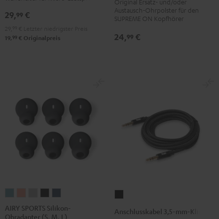
Original Ersatz- und/oder
SM
SM
(Paar)
(Paar)
(Paar)
(Paar)
Austausch-Ohrpolster für den
29,
€
99
SUPREME ON Kopfhörer
(Paar)
(Paar)
Night
Pale
Sand
Space
29,
99
€
Letzter niedrigster Preis
Schwarz
Weiß
Black
Gold
White
Blue
24,
€
99
99
19,
€
Originalpreis
AIRY
AIRY
AIRY
AIRY
AIRY
Anschlusskabel
SPORTS
SPORTS
SPORTS
SPORTS
SPORTS
3,5-
AIRY SPORTS Silikon-
Anschlusskabel 3,5-mm-Klinke
Ohradapter (S, M, L)
Silikon-
Silikon-
Silikon-
Silikon-
Silikon-
mm-