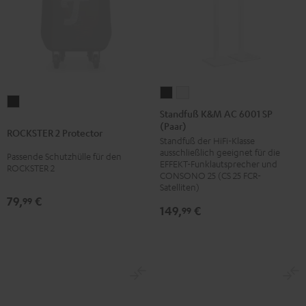
Standfuß
Standfuß
ROCKSTER
K&M
K&M
Standfuß K&M AC 6001 SP
2
(Paar)
AC
AC
ROCKSTER 2 Protector
Protector
Standfuß der HiFi-Klasse
6001
6001
Schwarz
ausschließlich geeignet für die
Passende Schutzhülle für den
SP
SP
EFFEKT-Funklautsprecher und
ROCKSTER 2
(Paar)
(Paar)
CONSONO 25 (CS 25 FCR-
Satelliten)
Schwarz
Weiß
79,
€
99
149,
€
99