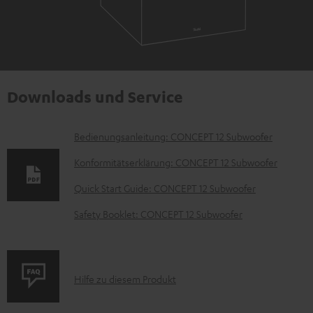
Downloads und Service
D
Bedienungsanleitung: CONCEPT 12 Subwoofer
o
Konformitätserklärung: CONCEPT 12 Subwoofer
k
Quick Start Guide: CONCEPT 12 Subwoofer
u
Safety Booklet: CONCEPT 12 Subwoofer
m
e
n
P
Hilfe zu diesem Produkt
t
r
e