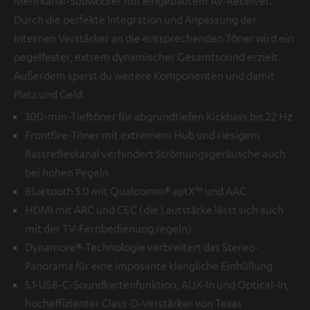
Mehrkanal-Subwoofer mit eingebautem AV-Receiver.
Durch die perfekte Integration und Anpassung der
internen Verstärker an die entsprechenden Töner wird ein
pegelfester, extrem dynamischer Gesamtsound erzielt.
Außerdem sparst du weitere Komponenten und damit
Platz und Geld.
300-mm-Tieftöner für abgrundtiefen Kickbass bis 22 Hz
Frontfire-Töner mit extremem Hub und riesigem
Bassreflexkanal verhindert Strömungsgeräusche auch
bei hohen Pegeln
Bluetooth 5.0 mit Qualcomm® aptX™ und AAC
HDMI mit ARC und CEC (die Lautstärke lässt sich auch
mit der TV-Fernbedienung regeln)
Dynamore®-Technologie verbreitert das Stereo-
Panorama für eine imposante klangliche Einhüllung
5.1-USB-C-Soundkartenfunktion, AUX-In und Optical-In,
hocheffizienter Class-D-Verstärker von Texas