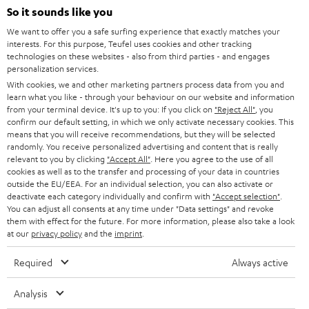
l
So it sounds like you
HEIMKINO-KOMPLETTANLAGEN
SUPPORT
d
Teufel Onlineshops
We want to offer you a safe surfing experience that exactly matches your
interests. For this purpose, Teufel uses cookies and other tracking
SOUNDBARS
u
KARRIERE
technologies on these websites - also from third parties - and engages
DEUTSCHLAND
personalization services.
n
STEREO
With cookies, we and other marketing partners process data from you and
PRESSE & MARKETING
g
learn what you like - through your behaviour on our website and information
ÖSTERREICH
SMART HOME
from your terminal device. It's up to you: If you click on
"Reject All"
, you
GESCHÄFTSKUNDEN
confirm our default setting, in which we only activate necessary cookies. This
means that you will receive recommendations, but they will be selected
SCHWEIZ
BLUETOOTH-LAUTSPRECHER
PARTNERPROGRAMM
randomly. You receive personalized advertising and content that is really
relevant to you by clicking
"Accept All"
. Here you agree to the use of all
KOPFHÖRER
cookies as well as to the transfer and processing of your data in countries
NIEDERLANDE
BLOG
outside the EU/EEA. For an individual selection, you can also activate or
deactivate each category individually and confirm with
"Accept selection"
.
BLUETOOTH-KOPFHÖRER
NEWSLETTER
You can adjust all consents at any time under "Data settings" and revoke
BELGIEN
them with effect for the future. For more information, please also take a look
STEREOANLAGEN
at our
privacy policy
and the
imprint
.
STORES
FRANKREICH
LAUTSPRECHER
Required
Always active
DEINE VORTEILE BEI TEUFEL
POLEN
ULTIMA-SERIE
Analysis
TEUFEL STORY