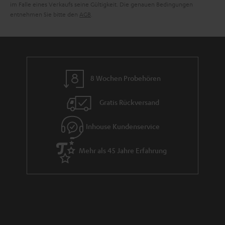
im Falle eines Verkaufs seine Gültigkeit. Die genauen Bedingungen
entnehmen Sie bitte den
AGB
.
8 Wochen Probehören
Gratis Rückversand
Inhouse Kundenservice
Mehr als 45 Jahre Erfahrung