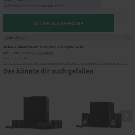
Angebot endet in
0
1
D
:
0
5
H
:
4
6
M
:
2
1
S
IN DEN WARENKORB
Auf Lager
Sicher einkaufen mit 8 Wochen Rückgaberecht
inkl. kostenlosem
Rückversand
Hersteller:
Teufel
Sicherheitshinweise
Ersatzteile
Reparaturen
Software-Updates
Gesetzliche Gewährleistung
Das könnte dir auch gefallen