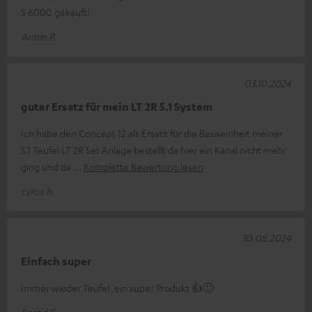
S 6000 gekauft!
Armin P.
03.10.2024
guter Ersatz für mein LT 2R 5.1 System
Ich habe den Concept 12 als Ersatz für die Basiseinheit meiner
5.1 Teufel LT 2R Set Anlage bestellt da hier ein Kanal nicht mehr
ging und da
Komplette Bewertung lesen
cyrus h.
30.08.2024
Einfach super
Immer wieder Teufel ,ein super Produkt 👍🙂
Bernd G.