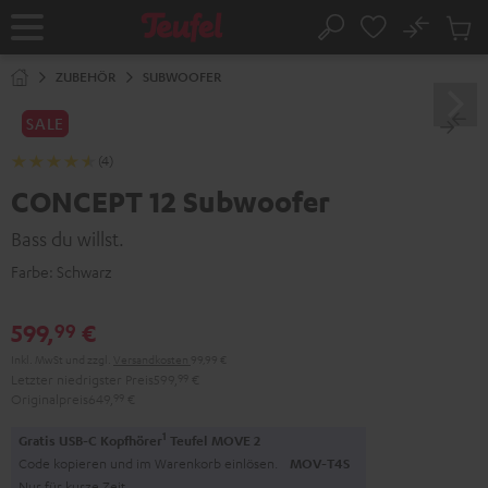
ZUM
NHALT
No
Abs
Startseite
Suche
RINGEN
Artike
im
ZUBEHÖR
SUBWOOFER
Waren
SALE
(4)
CONCEPT 12 Subwoofer
Bass du willst.
Farbe:
Schwarz
599,
€
99
Inkl. MwSt
und zzgl.
Versandkosten
99,99 €
Letzter niedrigster Preis
599,
99
€
Originalpreis
649,
99
€
1
Gratis USB-C Kopfhörer
Teufel MOVE 2
Code kopieren und im Warenkorb einlösen.
MOV-T4S
Nur für kurze Zeit