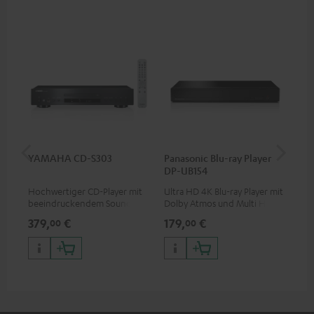
YAMAHA CD-S303
Panasonic Blu-ray Player
1,5
DP-UB154
C7
Hochwertiger CD-Player mit
Ultra HD 4K Blu-ray Player mit
Ver
beeindruckendem Sound und
Dolby Atmos und Multi HDR-
Kab
wertiger Verarbeitung
Unterstützung inklusive
mm
379,
€
179,
€
19
00
00
HDR10+ für eine überragende
Bildqualität mit lebensechten
Kontrasten und Farben