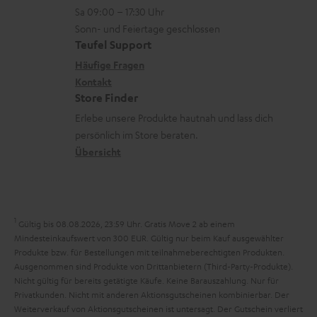
n
o
z
n
Sa 09:00 – 17:30 Uhr
L
t
n
u
Sonn- und Feiertage geschlossen
e
a
e
Teufel Support
m
x
k
n
Häufige Fragen
V
i
Kontakt
t
z
e
Store Finder
k
d
u
r
Erlebe unsere Produkte hautnah und lass dich
o
a
r
s
persönlich im Store beraten.
n
t
G
Übersicht
a
e
a
n
n
r
d
a
1
Gültig bis 08.08.2026, 23:59 Uhr. Gratis Move 2 ab einem
n
Mindesteinkaufswert von 300 EUR. Gültig nur beim Kauf ausgewählter
Produkte bzw. für Bestellungen mit teilnahmeberechtigten Produkten.
t
Ausgenommen sind Produkte von Drittanbietern (Third-Party-Produkte).
i
Nicht gültig für bereits getätigte Käufe. Keine Barauszahlung. Nur für
Privatkunden. Nicht mit anderen Aktionsgutscheinen kombinierbar. Der
e
Weiterverkauf von Aktionsgutscheinen ist untersagt. Der Gutschein verliert