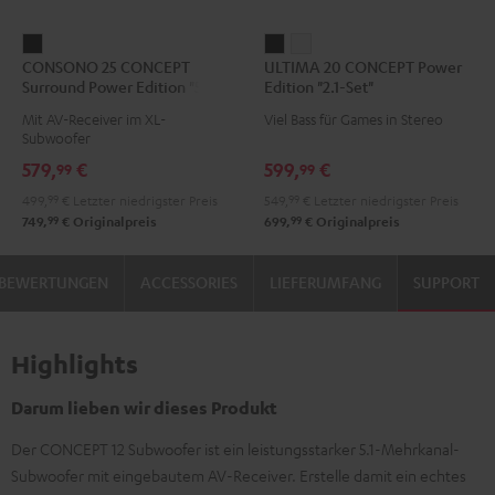
CONSONO
ULTIMA
ULTIMA
CONSONO 25 CONCEPT
ULTIMA 20 CONCEPT Power
25
20
20
Surround Power Edition "5.1-
Edition "2.1-Set"
CONCEPT
CONCEPT
CONCEPT
Set"
Mit AV-Receiver im XL-
Viel Bass für Games in Stereo
Surround
Power
Power
Subwoofer
Power
Edition
Edition
579,
€
599,
€
99
99
Edition
"2.1-
"2.1-
499,
99
€
Letzter niedrigster Preis
549,
99
€
Letzter niedrigster Preis
"5.1-
Set"
Set"
99
99
749,
€
Originalpreis
699,
€
Originalpreis
Set"
Schwarz
Weiß
Schwarz
BEWERTUNGEN
ACCESSORIES
LIEFERUMFANG
SUPPORT
Highlights
Darum lieben wir dieses Produkt
Der CONCEPT 12 Subwoofer ist ein leistungsstarker 5.1-Mehrkanal-
Subwoofer mit eingebautem AV-Receiver. Erstelle damit ein echtes