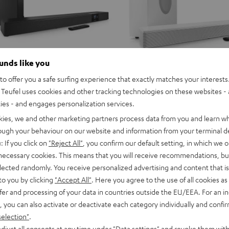
ounds like you
o offer you a safe surfing experience that exactly matches your interests.
Teufel uses cookies and other tracking technologies on these websites - 
ties - and engages personalization services.
kies, we and other marketing partners process data from you and learn w
rough your behaviour on our website and information from your terminal de
: If you click on
"Reject All"
, you confirm our default setting, in which we o
 necessary cookies. This means that you will receive recommendations, bu
elected randomly. You receive personalized advertising and content that is 
to you by clicking
"Accept All"
. Here you agree to the use of all cookies as 
fer and processing of your data in countries outside the EU/EEA. For an in
, you can also activate or deactivate each category individually and confi
selection"
.
djust all consents at any time under "Data settings" and revoke them with