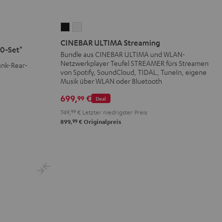
CINEBAR
CINEBAR
ULTIMA
ULTIMA
CINEBAR ULTIMA Streaming
0-Set"
Streaming
Streaming
Bundle aus CINEBAR ULTIMA und WLAN-
Netzwerkplayer Teufel STREAMER fürs Streamen
Schwarz
Weiß
unk-Rear-
von Spotify, SoundCloud, TIDAL, TuneIn, eigene
Musik über WLAN oder Bluetooth
699,
€
99
Deal
749,
99
€
Letzter niedrigster Preis
99
899,
€
Originalpreis