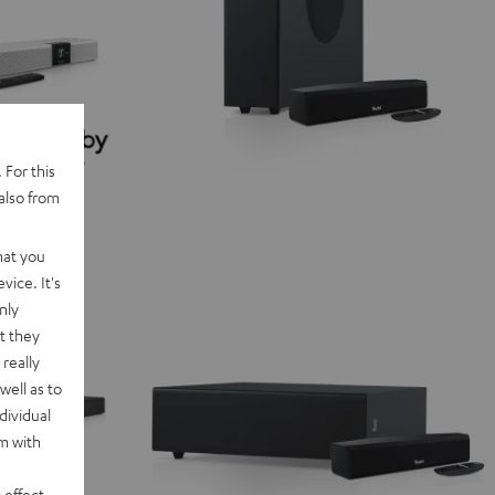
 For this
also from
hat you
vice. It's
nly
t they
really
well as to
dividual
rm with
 effect