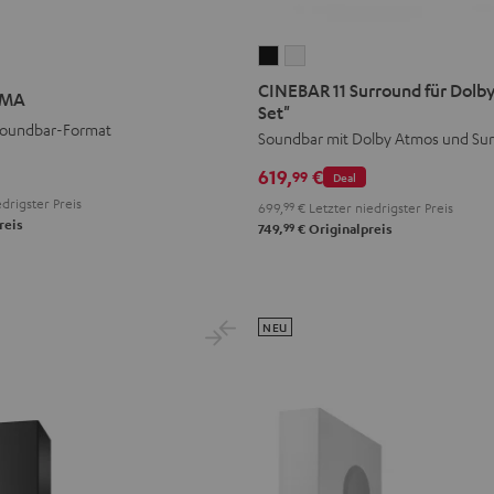
CINEBAR
CINEBAR
11
11
CINEBAR 11 Surround für Dolby
IMA
Surround
Surround
Set"
Soundbar-Format
für
für
Soundbar mit Dolby Atmos und Su
Dolby
Dolby
619,
€
99
Deal
Atmos
Atmos
drigster Preis
699,
99
€
Letzter niedrigster Preis
"4.1-
"4.1-
reis
99
749,
€
Originalpreis
Set"
Set"
Schwarz
Weiß
NEU