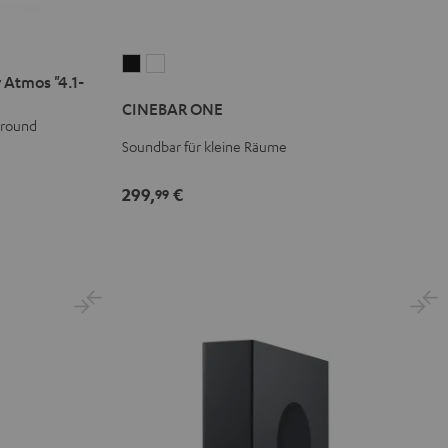
CINEBAR
CINEBAR
 Atmos "4.1-
ONE
ONE
CINEBAR ONE
Black
White
rround
Soundbar für kleine Räume
299,
€
99