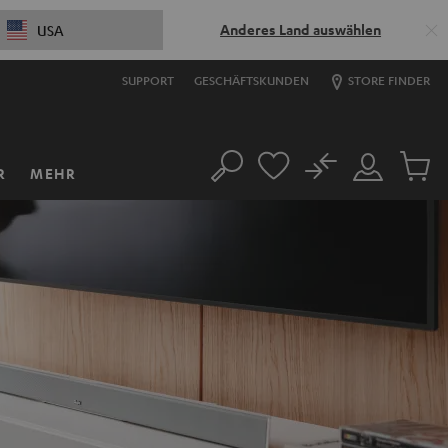
Anderes Land auswählen
USA
SUPPORT
GESCHÄFTSKUNDEN
STORE FINDER
No
R
MEHR
Suche
Mein
Artikel
Konto
im
Warenk