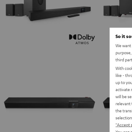
So it s
We want t
purpose, 
third par
With coo
like - th
up to you
activate
will be s
relevant 
the trans
selection
"Accept 
You can a