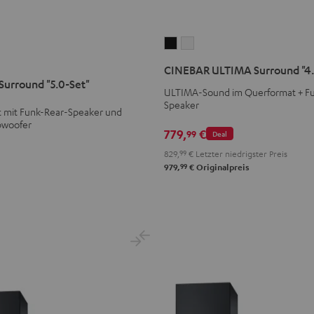
CINEBAR
CINEBAR
ULTIMA
ULTIMA
CINEBAR ULTIMA Surround "4.
Surround
Surround
urround "5.0-Set"
ULTIMA-Sound im Querformat + F
"4.0-
"4.0-
Speaker
Set"
Set"
t mit Funk-Rear-Speaker und
bwoofer
Schwarz
Weiß
779,
€
99
Deal
829,
99
€
Letzter niedrigster Preis
99
979,
€
Originalpreis