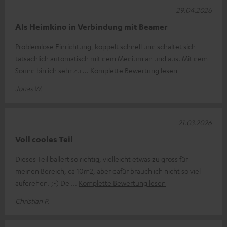
29.04.2026
Als Heimkino in Verbindung mit Beamer
Problemlose Einrichtung, koppelt schnell und schaltet sich
tatsächlich automatisch mit dem Medium an und aus. Mit dem
Sound bin ich sehr zu
Komplette Bewertung lesen
Jonas W.
21.03.2026
Voll cooles Teil
Dieses Teil ballert so richtig, vielleicht etwas zu gross für
meinen Bereich, ca 10m2, aber dafür brauch ich nicht so viel
aufdrehen. ;-) De
Komplette Bewertung lesen
Christian P.