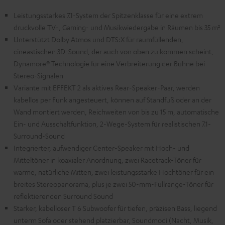
Leistungsstarkes 7.1-System der Spitzenklasse für eine extrem
druckvolle TV-, Gaming- und Musikwiedergabe in Räumen bis 35 m²
Unterstützt Dolby Atmos und DTS:X für raumfüllenden,
cineastischen 3D-Sound, der auch von oben zu kommen scheint,
Dynamore® Technologie für eine Verbreiterung der Bühne bei
Stereo-Signalen
Variante mit EFFEKT 2 als aktives Rear-Speaker-Paar, werden
kabellos per Funk angesteuert, können auf Standfuß oder an der
Wand montiert werden, Reichweiten von bis zu 15 m, automatische
Ein- und Ausschaltfunktion, 2-Wege-System für realistischen 7.1-
Surround-Sound
Integrierter, aufwendiger Center-Speaker mit Hoch- und
Mitteltöner in koaxialer Anordnung, zwei Racetrack-Töner für
warme, natürliche Mitten, zwei leistungsstarke Hochtöner für ein
breites Stereopanorama, plus je zwei 50-mm-Fullrange-Töner für
reflektierenden Surround Sound
Starker, kabelloser T 6 Subwoofer für tiefen, präzisen Bass, liegend
unterm Sofa oder stehend platzierbar, Soundmodi (Nacht, Musik,