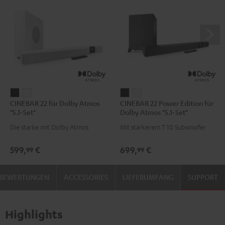
CINEBAR
CINEBAR
CINEBAR
CINEBAR
CINEBAR 22 für Dolby Atmos
CINEBAR 22 Power Edition für
22
22
22
22
"5.1-Set"
Dolby Atmos "5.1-Set"
für
für
Power
Power
Die starke mit Dolby Atmos
Mit stärkerem T 10 Subwoofer
Dolby
Dolby
Edition
Edition
Atmos
Atmos
für
für
599,
€
699,
€
99
99
"5.1-
"5.1-
Dolby
Dolby
Set"
Set"
Atmos
Atmos
BEWERTUNGEN
ACCESSORIES
LIEFERUMFANG
SUPPORT
Schwarz
Weiß
"5.1-
"5.1-
Set"
Set"
Schwarz
Weiß
Highlights