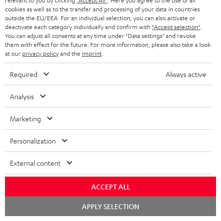
relevant to you by clicking
"Accept All"
. Here you agree to the use of all
wertiger Verarbeitung
Unterstützung inklusive
mm
379,
€
179,
€
19
00
00
cookies as well as to the transfer and processing of your data in countries
HDR10+ für eine überragende
outside the EU/EEA. For an individual selection, you can also activate or
Bildqualität mit lebensechten
deactivate each category individually and confirm with
"Accept selection"
.
Kontrasten und Farben
You can adjust all consents at any time under "Data settings" and revoke
them with effect for the future. For more information, please also take a look
at our
privacy policy
and the
imprint
.
Required
Always active
Analysis
Lieferumfang
Marketing
CINEBAR 22 Surround für Dolby Atmos "7.1-Set"
Personalization
1 × Soundbar CB 22 – Schwarz
1 × CINEBAR 22 Stromkabel – Schwarz
External content
1 × CINEBAR 22 Fernbedienung – Schwarz
2 × AAA-Batterie
ACCEPT ALL
1 × Paar Satelliten-Lautsprecher Effekt 2 – Schwarz
Chat
APPLY SELECTION
starten
2 × EFFEKT 2 Netzkabel – Schwarz