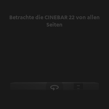
Inhalte angezeigt werden. Dabei können
personenbezogene Daten an Drittplattformen
übermittelt werden.
Weitere Informationen sind in der
Betrachte die CINEBAR 22 von allen
Datenschutzerklärung unter I zu finden
.
Seiten