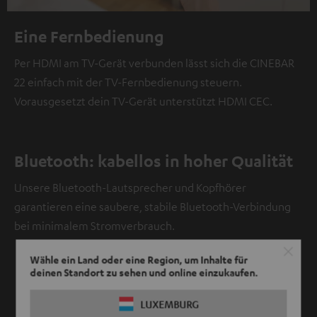
Eine Fernbedienung
Per HDMI am TV-Gerät verbunden lässt sich die CINEBAR
22 einfach mit der TV-Fernbedienung steuern.
Vorausgesetzt dein TV-Gerät unterstützt HDMI CEC.
Bluetooth: kabellos in hoher Qualität
Unsere Bluetooth-Lautsprecher und Kopfhörer
garantieren eine saubere, stabile Bluetooth-Verbindung
bei minimalem Stromverbrauch.
Wähle ein Land oder eine Region, um Inhalte für
deinen Standort zu sehen und online einzukaufen.
LUXEMBURG