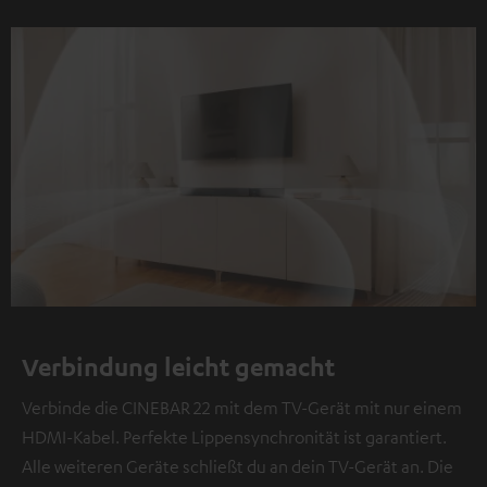
Verbindung leicht gemacht
Verbinde die CINEBAR 22 mit dem TV-Gerät mit nur einem
HDMI-Kabel. Perfekte Lippensynchronität ist garantiert.
Alle weiteren Geräte schließt du an dein TV-Gerät an. Die