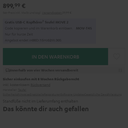
899,
€
99
Set-Preis inkl. MwSt
und zzgl.
Versandkosten
39,99 €
1
Gratis USB-C Kopfhörer
Teufel MOVE 2
Code kopieren und im Warenkorb einlösen.
MOV-T4S
Nur für kurze Zeit
Angebot endet in
0
0
D
:
1
5
H
:
0
2
M
:
2
8
S
IN DEN WARENKORB
Innerhalb von vier Wochen versandbereit
Sicher einkaufen mit 8 Wochen Rückgaberecht
inkl. kostenlosem
Rückversand
Hersteller:
Teufel
Sicherheitshinweise
Ersatzteile
Reparaturen
Software-Updates
Gesetzliche Gewährleistung
Standfüße nicht im Lieferumfang enthalten
Das könnte dir auch gefallen