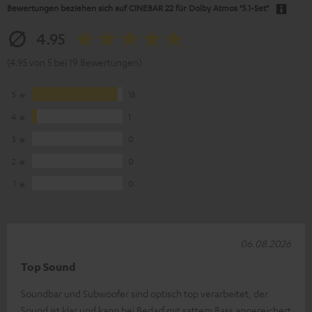
Bewertungen beziehen sich auf
CINEBAR 22 für Dolby Atmos "5.1-Set"
4.95
(4.95 von 5 bei 19 Bewertungen)
5
18
4
1
3
0
2
0
1
0
06.08.2026
Top Sound
Soundbar und Subwoofer sind optisch top verarbeitet, der
Sound ist klar und kann bei Bedarf mit sattem Bass angereichert