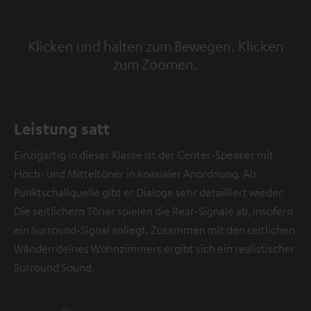
Klicken und halten zum Bewegen. Klicken
zum Zoomen.
Tap to zoom
Leistung satt
Einzigartig in dieser Klasse ist der Center-Speaker mit
Hoch- und Mitteltöner in koaxialer Anordnung. Als
Punktschallquelle gibt er Dialoge sehr detailliert wieder.
Die seitlichern Töner spielen die Rear-Signale ab, insofern
ein Surround-Signal anliegt. Zusammen mit den seitlichen
Wänden deines Wohnzimmers ergibt sich ein realistischer
Surround Sound.