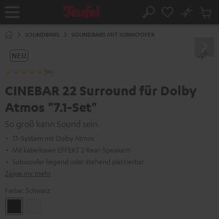
ZUM
NHALT
No
Abs
Startseite
Suche
RINGEN
Artike
im
SOUNDBARS
SOUNDBARS MIT SUBWOOFER
Waren
NEU
(19)
CINEBAR 22 Surround für Dolby
Atmos "7.1-Set"
So groß kann Sound sein.
7.1-System mit Dolby Atmos
Mit kabellosen EFFEKT 2 Rear-Speakern
Subwoofer liegend oder stehend platzierbar
Zeige mir mehr
Farbe:
Schwarz
Schwarz
Weiß