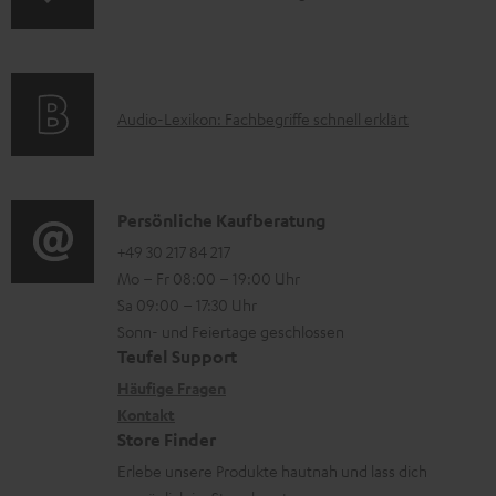
A
.
n
n
m
Q
s
t
f
a
s
u
e
o
t
p
r
A
Audio-Lexikon: Fachbegriffe schnell erklärt
r
i
p
l
u
m
o
o
a
d
a
n
r
d
i
K
Persönliche Kaufberatung
t
e
t
e
o
o
+49 30 217 84 217
i
n
.
n
Mo – Fr 08:00 – 19:00 Uhr
-
n
o
z
l
Sa 09:00 – 17:30 Uhr
L
t
n
u
Sonn- und Feiertage geschlossen
i
e
a
e
Teufel Support
m
n
x
k
n
Häufige Fragen
V
k
i
Kontakt
t
z
e
s
Store Finder
k
d
u
r
.
Erlebe unsere Produkte hautnah und lass dich
o
a
r