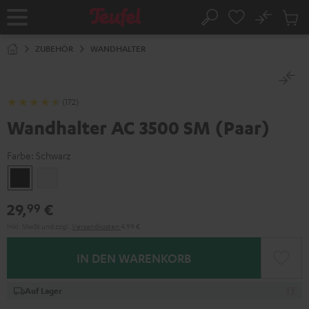
ZUM
NHALT
No
Abs
Startseite
Suche
RINGEN
Artike
im
ZUBEHÖR
WANDHALTER
Waren
(172)
Wandhalter AC 3500 SM (Paar)
Farbe:
Schwarz
Schwarz
Weiß
29,
€
99
Inkl. MwSt
und zzgl.
Versandkosten
4,99 €
IN DEN WARENKORB
Auf Lager