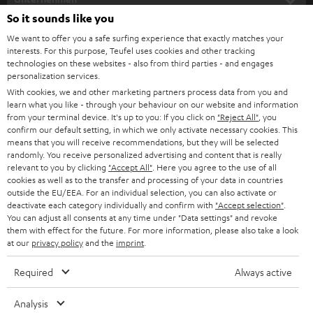
l
So it sounds like you
HEIMKINO-KOMPLETTANLAGEN
SUPPORT
d
Teufel Onlineshops
We want to offer you a safe surfing experience that exactly matches your
interests. For this purpose, Teufel uses cookies and other tracking
SOUNDBARS
u
KARRIERE
technologies on these websites - also from third parties - and engages
DEUTSCHLAND
personalization services.
n
STEREO
With cookies, we and other marketing partners process data from you and
PRESSE & MARKETING
g
learn what you like - through your behaviour on our website and information
ÖSTERREICH
SMART HOME
from your terminal device. It's up to you: If you click on
"Reject All"
, you
GESCHÄFTSKUNDEN
confirm our default setting, in which we only activate necessary cookies. This
means that you will receive recommendations, but they will be selected
SCHWEIZ
BLUETOOTH-LAUTSPRECHER
PARTNERPROGRAMM
randomly. You receive personalized advertising and content that is really
relevant to you by clicking
"Accept All"
. Here you agree to the use of all
KOPFHÖRER
cookies as well as to the transfer and processing of your data in countries
NIEDERLANDE
BLOG
outside the EU/EEA. For an individual selection, you can also activate or
deactivate each category individually and confirm with
"Accept selection"
.
BLUETOOTH-KOPFHÖRER
NEWSLETTER
You can adjust all consents at any time under "Data settings" and revoke
BELGIEN
them with effect for the future. For more information, please also take a look
STEREOANLAGEN
at our
privacy policy
and the
imprint
.
STORES
FRANKREICH
LAUTSPRECHER
Required
Always active
DEINE VORTEILE BEI TEUFEL
POLEN
ULTIMA-SERIE
Analysis
TEUFEL STORY