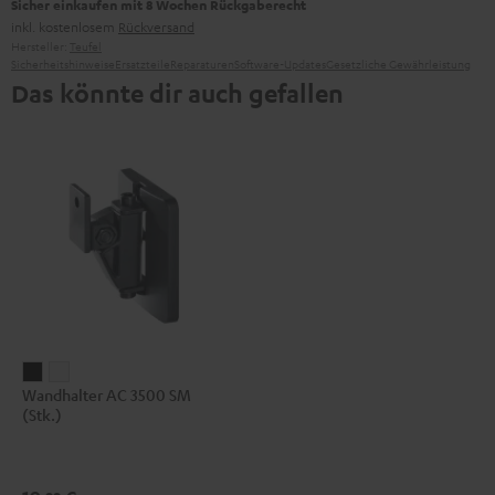
Sicher einkaufen mit 8 Wochen Rückgaberecht
inkl. kostenlosem
Rückversand
Hersteller:
Teufel
Sicherheitshinweise
Ersatzteile
Reparaturen
Software-Updates
Gesetzliche Gewährleistung
Das könnte dir auch gefallen
Wandhalter
Wandhalter
Wandhalter AC 3500 SM
AC
AC
(Stk.)
3500
3500
SM
SM
(Stk.)
(Stk.)