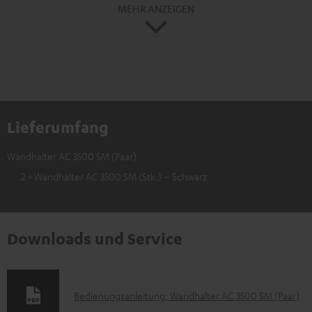
MEHR ANZEIGEN
Lieferumfang
Wandhalter AC 3500 SM (Paar)
2 × Wandhalter AC 3500 SM (Stk.) – Schwarz
Downloads und Service
D
Bedienungsanleitung: Wandhalter AC 3500 SM (Paar)