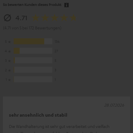
So bewerten Kunden dieses Produkt
4.71
(4.71 von 5 bei 172 Bewertungen)
5
136
4
27
3
5
2
3
1
1
28.07.2026
sehr ansehnlich und stabil
Die Wandhalterung ist sehr gut verarbeitet und vielfach