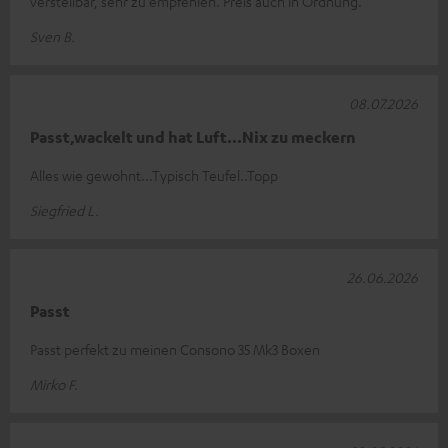
verstellbar, sehr zu empfehlen. Preis auch in Ordnung.
Sven B.
08.07.2026
Passt,wackelt und hat Luft...Nix zu meckern
Alles wie gewohnt...Typisch Teufel..Topp
Siegfried L.
26.06.2026
Passt
Passt perfekt zu meinen Consono 35 Mk3 Boxen
Mirko F.