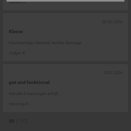
Markus K.
28.02.2026
Klasse
Hochwertiges Material, leichte Montage
Holger R.
17.02.2026
gut und funktional
Hat alle Erwartungen erfüllt
Henning B.
10
/ 172