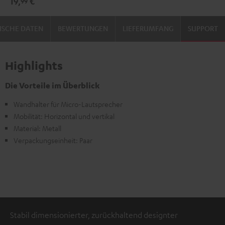
19,
€
99
Schwarz
Weiß
ISCHE DATEN
BEWERTUNGEN
LIEFERUMFANG
SUPPORT
Highlights
Die Vorteile im Überblick
Wandhalter für Micro-Lautsprecher
Mobilität: Horizontal und vertikal
Material: Metall
Verpackungseinheit: Paar
Stabil dimensionierter, zurückhaltend designter