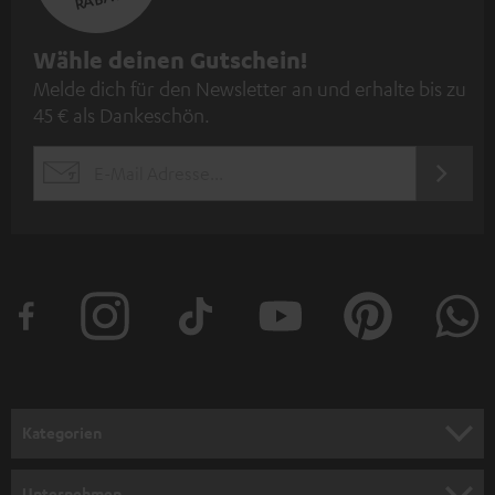
N
Wähle deinen Gutschein!
Melde dich für den Newsletter an und erhalte bis zu
e
45 € als Dankeschön.
w
s
JETZT
EMAIL
l
ANME
WIDGET
e
t
t
e
r
a
n
Kategorien
m
HEIMKINO
e
Unternehmen