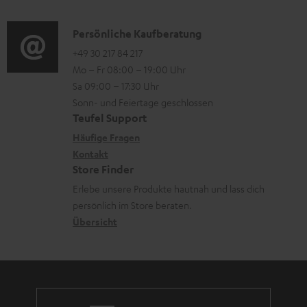
d
e
a
n
i
K
Persönliche Kaufberatung
r
t
e
o
o
+49 30 217 84 217
l
i
n
Mo – Fr 08:00 – 19:00 Uhr
-
n
a
o
z
Sa 09:00 – 17:30 Uhr
L
t
d
n
u
Sonn- und Feiertage geschlossen
e
a
e
e
Teufel Support
m
x
k
n
n
Häufige Fragen
V
i
Kontakt
t
z
e
Store Finder
k
d
u
r
Erlebe unsere Produkte hautnah und lass dich
o
a
r
s
persönlich im Store beraten.
n
t
G
Übersicht
a
e
a
n
n
r
d
a
n