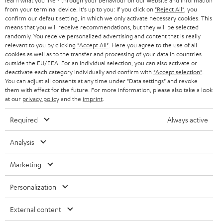
learn what you like - through your behaviour on our website and information
ÖSTERREICH
SMART HOME
from your terminal device. It's up to you: If you click on
"Reject All"
, you
GESCHÄFTSKUNDEN
confirm our default setting, in which we only activate necessary cookies. This
means that you will receive recommendations, but they will be selected
SCHWEIZ
BLUETOOTH-LAUTSPRECHER
PARTNERPROGRAMM
randomly. You receive personalized advertising and content that is really
relevant to you by clicking
"Accept All"
. Here you agree to the use of all
KOPFHÖRER
cookies as well as to the transfer and processing of your data in countries
NIEDERLANDE
BLOG
outside the EU/EEA. For an individual selection, you can also activate or
deactivate each category individually and confirm with
"Accept selection"
.
BLUETOOTH-KOPFHÖRER
NEWSLETTER
You can adjust all consents at any time under "Data settings" and revoke
BELGIEN
them with effect for the future. For more information, please also take a look
STEREOANLAGEN
at our
privacy policy
and the
imprint
.
STORES
FRANKREICH
LAUTSPRECHER
Required
Always active
DEINE VORTEILE BEI TEUFEL
POLEN
ULTIMA-SERIE
Analysis
TEUFEL STORY
Technische Änderungen, Tippfehler und Irrtum vorbehalten. Das auf unseren
IN-EAR-KOPFHÖRER
Marketing
SPANIEN
UNSER MANAGEMENT
Fotos abgebildete Zubehör ist nicht im Lieferumfang enthalten. Etwaige
Entsorgungsgebühren für Batterien sind im Preis inbegriffen.
FANSHOP
Personalization
NACHHALTIGKEIT
ITALIEN
©2026 Lautsprecher Teufel GmbH - All rights reserved.
NEUHEITEN
External content
UNSERE WERTE
USA
Impressum
AGB
Datenschutz
Daten-Einstellungen
EU Data Act