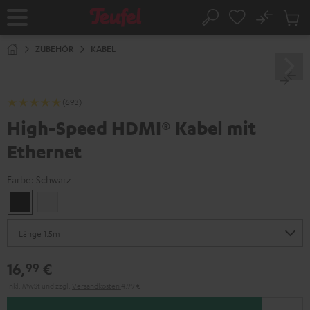
ZUM
NHALT
No
Abs
Startseite
Suche
RINGEN
Artike
im
ZUBEHÖR
KABEL
Waren
(693)
High-Speed HDMI® Kabel mit
Ethernet
Farbe:
Schwarz
Schwarz
Weiß
16,
€
99
Inkl. MwSt
und zzgl.
Versandkosten
4,99 €