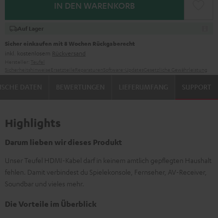
IN DEN WARENKORB
Auf Lager
Sicher einkaufen mit 8 Wochen Rückgaberecht
inkl. kostenlosem
Rückversand
Hersteller:
Teufel
Sicherheitshinweise
Ersatzteile
Reparaturen
Software-Updates
Gesetzliche Gewährleistung
ISCHE DATEN
BEWERTUNGEN
LIEFERUMFANG
SUPPORT
Highlights
Darum lieben wir dieses Produkt
Unser Teufel HDMI-Kabel darf in keinem amtlich gepflegten Haushalt
fehlen. Damit verbindest du Spielekonsole, Fernseher, AV-Receiver,
Soundbar und vieles mehr.
Die Vorteile im Überblick