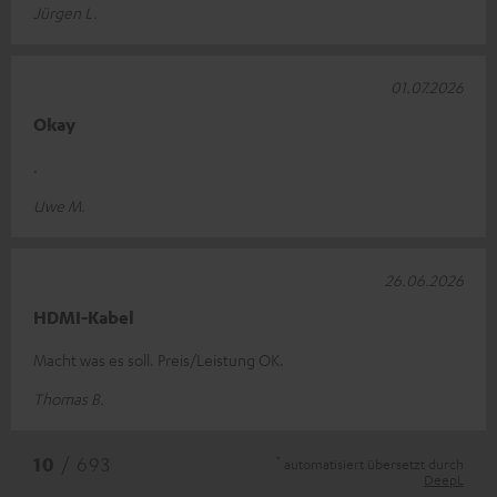
Jürgen L.
01.07.2026
Okay
.
Uwe M.
26.06.2026
HDMI-Kabel
Macht was es soll. Preis/Leistung OK.
Thomas B.
*
10
/ 693
automatisiert übersetzt durch
DeepL