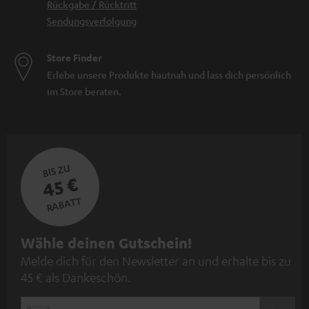
Rückgabe / Rücktritt
Sendungsverfolgung
Store Finder
Erlebe unsere Produkte hautnah und lass dich persönlich
im Store beraten.
BIS ZU
45 €
RABATT
N
Wähle deinen Gutschein!
Melde dich für den Newsletter an und erhalte bis zu
e
45 € als Dankeschön.
w
s