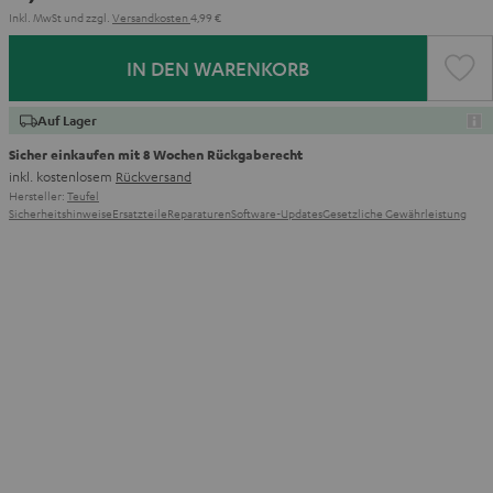
Inkl. MwSt
und zzgl.
Versandkosten
4,99 €
IN DEN WARENKORB
Auf Lager
Sicher einkaufen mit 8 Wochen Rückgaberecht
inkl. kostenlosem
Rückversand
Hersteller:
Teufel
Sicherheitshinweise
Ersatzteile
Reparaturen
Software-Updates
Gesetzliche Gewährleistung