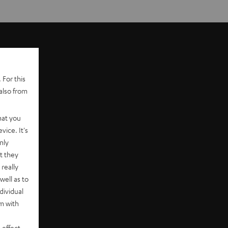
 For this
also from
hat you
vice. It's
nly
t they
really
well as to
dividual
rm with
 effect