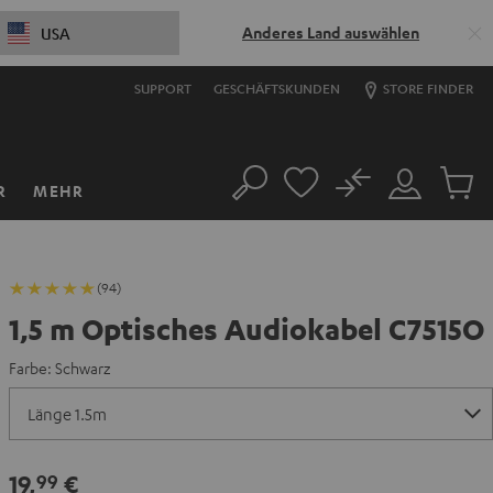
Anderes Land auswählen
USA
SUPPORT
GESCHÄFTSKUNDEN
STORE FINDER
No
R
MEHR
Suche
Mein
Artikel
Konto
im
Warenk
(94)
1,5 m Optisches Audiokabel C7515O
Farbe:
Schwarz
19,
€
99