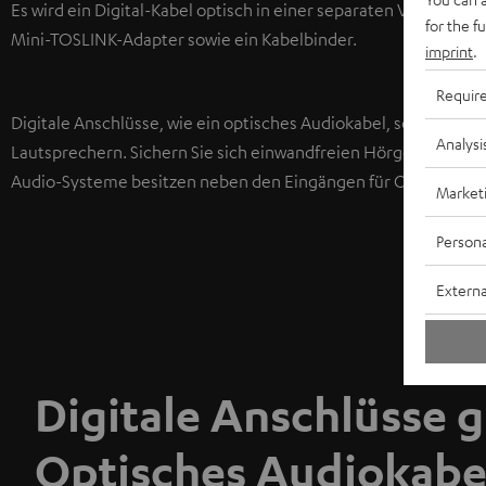
Es wird ein Digital-Kabel optisch in einer separaten Verpacku
for the f
Mini-TOSLINK-Adapter sowie ein Kabelbinder.
imprint
.
Requir
Digitale Anschlüsse, wie ein optisches Audiokabel, sorgen fü
Analysi
Lautsprechern. Sichern Sie sich einwandfreien Hörgenuss inde
Audio-Systeme besitzen neben den Eingängen für Cinch-Kabeln
Market
Persona
Externa
Digitale Anschlüsse g
Optisches Audiokabe