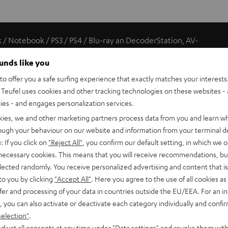
 / Notebook / PS3 / PS4 / Blu-ray an DecoderStation, AV-
ounds like you
o offer you a safe surfing experience that exactly matches your interests.
Teufel uses cookies and other tracking technologies on these websites - 
üsse gesteckt. So können Signalgeräte mit 3,5-mm-Mini-
ties - and engages personalization services.
kies, we and other marketing partners process data from you and learn w
rough your behaviour on our website and information from your terminal de
: If you click on
"Reject All"
, you confirm our default setting, in which we o
, langlebige, störungsfreie Verbindung.
 necessary cookies. This means that you will receive recommendations, bu
elected randomly. You receive personalized advertising and content that is 
to you by clicking
"Accept All"
. Here you agree to the use of all cookies as 
fer and processing of your data in countries outside the EU/EEA. For an in
s aufwendige Innenleben.
, you can also activate or deactivate each category individually and confi
selection"
.
djust all consents at any time under "Data settings" and revoke them with