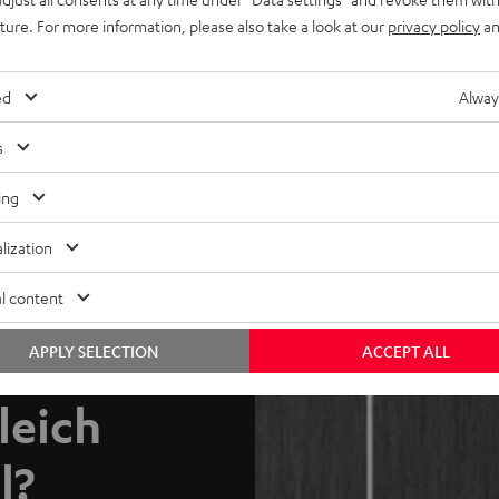
ng geliefert. Zum Lieferumfang gehören das Kabel, der 3,5-mm-
uture. For more information, please also take a look at our
privacy policy
an
ed
Alway
r verlustfreie Audioübertragung vom Empfangsgerät zu den
s
m Sie Ihre Geräte mit diesen Kabeln verbinden. Viele moderne
 auch digitale Eingänge.
ing
lization
l content
APPLY SELECTION
ACCEPT ALL
leich
l?