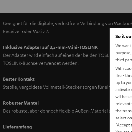
Geeignet für die digitale, verlustfreie Verbindung von Macbook
Receiver oder Motiv 2.
So it s
We want t
Inklusive Adapter auf 3,5-mm-Mini-TOSLINK
purpose, 
Der Adapter wird einfach auf einen der beiden TOSLINK-Anschl
third par
TOSLINK-Buchse verwendet werden.
With coo
like - th
Bester Kontakt
up to you
Stabile, vergoldete Vollmetall-Stecker sorgen für eine sichere
activate
will be s
Robuster Mantel
relevant 
the trans
Das robuste, aber dennoch flexible Außen-Material schützt da
selection
"Accept 
Lieferumfang
You can a