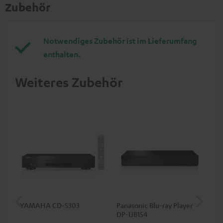
Zubehör
Notwendiges Zubehör ist im Lieferumfang
enthalten.
Weiteres Zubehör
YAMAHA CD-S303
Panasonic Blu-ray Player
1,5
DP-UB154
C7