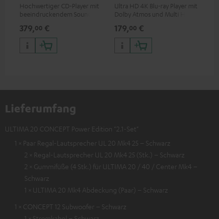
Hochwertiger CD-Player mit
Ultra HD 4K Blu-ray Player mit
Ver
beeindruckendem Sound und
Dolby Atmos und Multi HDR-
Kab
wertiger Verarbeitung
Unterstützung inklusive
mm
379,
€
179,
€
19
00
00
HDR10+ für eine überragende
Bildqualität mit lebensechten
Kontrasten und Farben
Lieferumfang
ULTIMA 20 CONCEPT Power Edition "2.1-Set"
1 × Paar Regal-Lautsprecher UL 20 Mk4 25 – Schwarz
2 × Regal-Lautsprecher UL 20 Mk4 25 (Stk.) – Schwarz
2 × Gummifüße (4 Stk.) für ULTIMA 20 / 40 / Center Mk4 –
Schwarz
1 × ULTIMA 20 Mk4 Abdeckung (Paar) – Schwarz
1 × CONCEPT 12 Subwoofer – Schwarz
1 × Stromkabel – Schwarz