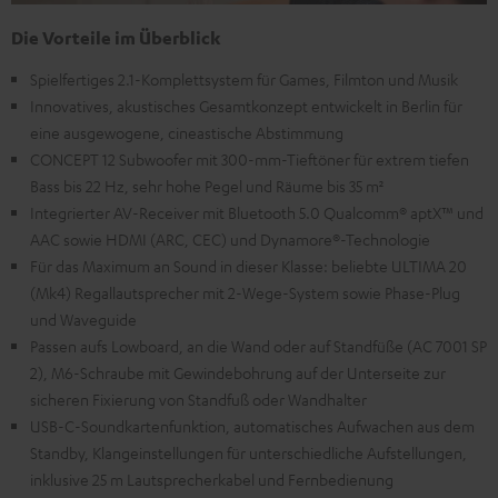
Die Vorteile im Überblick
Spielfertiges 2.1-Komplettsystem für Games, Filmton und Musik
Innovatives, akustisches Gesamtkonzept entwickelt in Berlin für
eine ausgewogene, cineastische Abstimmung
CONCEPT 12 Subwoofer mit 300-mm-Tieftöner für extrem tiefen
Bass bis 22 Hz, sehr hohe Pegel und Räume bis 35 m²
Integrierter AV-Receiver mit Bluetooth 5.0 Qualcomm® aptX™ und
AAC sowie HDMI (ARC, CEC) und Dynamore®-Technologie
Für das Maximum an Sound in dieser Klasse: beliebte ULTIMA 20
(Mk4) Regallautsprecher mit 2-Wege-System sowie Phase-Plug
und Waveguide
Passen aufs Lowboard, an die Wand oder auf Standfüße (AC 7001 SP
2), M6-Schraube mit Gewindebohrung auf der Unterseite zur
sicheren Fixierung von Standfuß oder Wandhalter
USB-C-Soundkartenfunktion, automatisches Aufwachen aus dem
Standby, Klangeinstellungen für unterschiedliche Aufstellungen,
inklusive 25 m Lautsprecherkabel und Fernbedienung