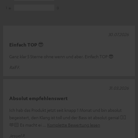
1
0
30.07.2026
Einfach TOP 😎
Ganz klar 5 Sterne ohne wenn und aber. Einfach TOP 😎
Ralf F.
31.03.2026
Absolut empfehlenswert
Ich hab das Produkt jetzt seit knapp 1 Monat und bin absolut
begeistert, den Klang ist toll und der Bass ist absolut genial 👌🏼
🫶🏻 Es macht ei
Komplette Bewertung lesen
Jesuel P.