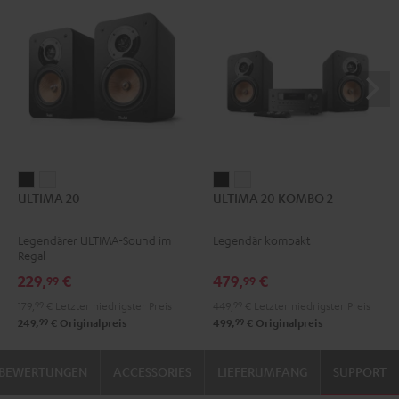
ULTIMA
ULTIMA
ULTIMA
ULTIMA
ULTIMA 20
ULTIMA 20 KOMBO 2
20
20
20
20
Schwarz
Weiß
KOMBO
KOMBO
Legendärer ULTIMA-Sound im
Legendär kompakt
2
2
Regal
Schwarz
Weiß
229,
€
479,
€
99
99
179,
99
€
Letzter niedrigster Preis
449,
99
€
Letzter niedrigster Preis
99
99
249,
€
Originalpreis
499,
€
Originalpreis
BEWERTUNGEN
ACCESSORIES
LIEFERUMFANG
SUPPORT