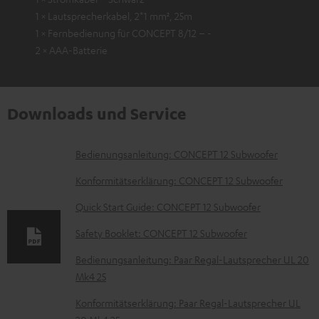
1 × Lautsprecherkabel, 2*1 mm², 25m
1 × Fernbedienung für CONCEPT 8/12 – -
2 × AAA-Batterie
Downloads und Service
D
Bedienungsanleitung: CONCEPT 12 Subwoofer
o
Konformitätserklärung: CONCEPT 12 Subwoofer
k
Quick Start Guide: CONCEPT 12 Subwoofer
u
Safety Booklet: CONCEPT 12 Subwoofer
m
e
Bedienungsanleitung: Paar Regal-Lautsprecher UL 20
Mk4 25
n
t
Konformitätserklärung: Paar Regal-Lautsprecher UL