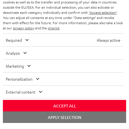
cookies as well as to the transfer and processing of your data in countries
outside the EU/EEA. For an individual selection, you can also activate or
deactivate each category individually and confirm with
"Accept selection"
.
You can adjust all consents at any time under "Data settings" and revoke
them with effect for the future. For more information, please also take a look
at our
privacy policy
and the
imprint
.
Required
Always active
Teufel Blog
Analysis
Audio-Technologien, HiFi-Trends, Tipps & Tricks
Marketing
Teufel Support
Support & Kontakt
Personalization
Rückgabe / Rücktritt
Sendungsverfolgung
External content
Store Finder
ACCEPT ALL
Erlebe unsere Produkte hautnah und lass dich persönlich
Chat
APPLY SELECTION
im Store beraten.
starten