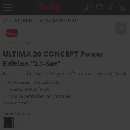
ZUM
NHALT
No
Abs
Startseite
Suche
RINGEN
Artike
im
HEIMKINO
MICRO-LAUTSPRECHER
Waren
SALE
(5)
ULTIMA 20 CONCEPT Power
Edition "2.1-Set"
Bass du willst: Komplettsystem für Games, Filme & Musik
AV-Receiver im XL-Subwoofer
Neue ULTIMA 20 (Mk4)
Inklusive Fernbedienung und Kabel
Zeige mir mehr
Farbe:
Schwarz
Schwarz
Weiß