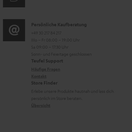
i
e
u
m
o
n
d
a
n
i
K
Persönliche Kaufberatung
t
e
o
o
+49 30 217 84 217
i
n
Mo – Fr 08:00 – 19:00 Uhr
-
n
o
z
Sa 09:00 – 17:30 Uhr
L
t
n
u
Sonn- und Feiertage geschlossen
e
a
e
Teufel Support
m
x
k
n
Häufige Fragen
V
i
Kontakt
t
z
e
Store Finder
k
d
u
r
Erlebe unsere Produkte hautnah und lass dich
o
a
r
s
persönlich im Store beraten.
n
t
G
Übersicht
a
e
a
n
n
r
d
a