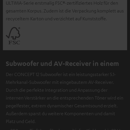
ULTIMA-Serie erstmalig FSC®-zertifiziertes Holz für den
gesamten Korpus. Zudem ist die Verpackung komplett aus
recyceltem Karton und verzichtet auf Kunststoffe.
Subwoofer und AV-Receiver in einem
Der CONCEPT 12 Subwoofer ist ein leistungsstarker 5.1-
Mehrkanal-Subwoofer mit eingebautem AV-Receiver.
Durch die perfekte Integration und Anpassung der
internen Verstärker an die entsprechenden Töner wird ein
pegelfester, extrem dynamischer Gesamtsound erzielt.
Außerdem sparst du weitere Komponenten und damit
Platz und Geld.