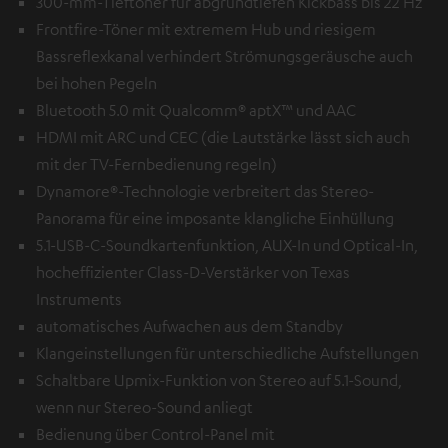
300-mm-Tieftöner für abgrundtiefen Kickbass bis 22 Hz
Frontfire-Töner mit extremem Hub und riesigem
Bassreflexkanal verhindert Strömungsgeräusche auch
bei hohen Pegeln
Bluetooth 5.0 mit Qualcomm® aptX™ und AAC
HDMI mit ARC und CEC (die Lautstärke lässt sich auch
mit der TV-Fernbedienung regeln)
Dynamore®-Technologie verbreitert das Stereo-
Panorama für eine imposante klangliche Einhüllung
5.1-USB-C-Soundkartenfunktion, AUX-In und Optical-In,
hocheffizienter Class-D-Verstärker von Texas
Instruments
automatisches Aufwachen aus dem Standby
Klangeinstellungen für unterschiedliche Aufstellungen
Schaltbare Upmix-Funktion von Stereo auf 5.1-Sound,
wenn nur Stereo-Sound anliegt
Bedienung über Control-Panel mit