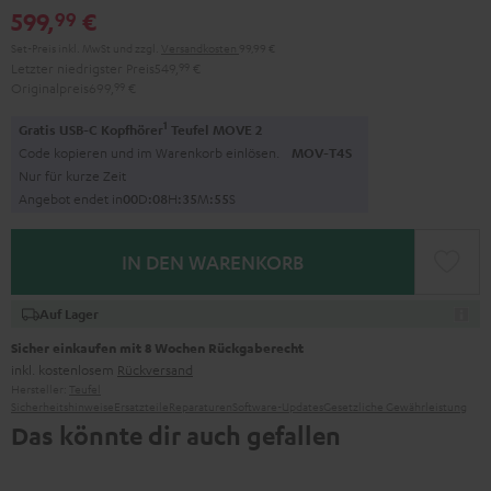
599,
€
99
Set-Preis inkl. MwSt
und zzgl.
Versandkosten
99,99 €
Letzter niedrigster Preis
549,
99
€
Originalpreis
699,
99
€
1
Gratis USB-C Kopfhörer
Teufel MOVE 2
Code kopieren und im Warenkorb einlösen.
MOV-T4S
Nur für kurze Zeit
Angebot endet in
0
0
D
:
0
8
H
:
3
5
M
:
5
4
S
IN DEN WARENKORB
Auf Lager
Sicher einkaufen mit 8 Wochen Rückgaberecht
inkl. kostenlosem
Rückversand
Hersteller:
Teufel
Sicherheitshinweise
Ersatzteile
Reparaturen
Software-Updates
Gesetzliche Gewährleistung
Das könnte dir auch gefallen