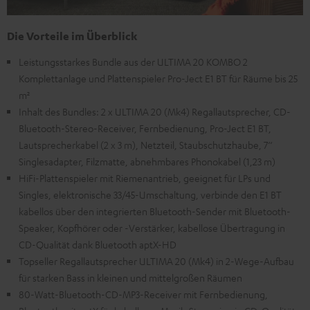
Die Vorteile im Überblick
Leistungsstarkes Bundle aus der ULTIMA 20 KOMBO 2
Komplettanlage und Plattenspieler Pro-Ject E1 BT für Räume bis 25
m²
Inhalt des Bundles: 2 x ULTIMA 20 (Mk4) Regallautsprecher, CD-
Bluetooth-Stereo-Receiver, Fernbedienung, Pro-Ject E1 BT,
Lautsprecherkabel (2 x 3 m), Netzteil, Staubschutzhaube, 7‘‘
Singlesadapter, Filzmatte, abnehmbares Phonokabel (1,23 m)
HiFi-Plattenspieler mit Riemenantrieb, geeignet für LPs und
Singles, elektronische 33/45-Umschaltung, verbinde den E1 BT
kabellos über den integrierten Bluetooth-Sender mit Bluetooth-
Speaker, Kopfhörer oder -Verstärker, kabellose Übertragung in
CD-Qualität dank Bluetooth aptX-HD
Topseller Regallautsprecher ULTIMA 20 (Mk4) in 2-Wege-Aufbau
für starken Bass in kleinen und mittelgroßen Räumen
80-Watt-Bluetooth-CD-MP3-Receiver mit Fernbedienung,