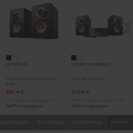
ULTIMA
ULTIMA
ULTIMA
ULTIMA
ULTIMA 20
ULTIMA 20 KOMBO 2
20
20
20
20
Schwarz
Weiß
KOMBO
KOMBO
Legendärer ULTIMA-Sound im
Legendär kompakt
2
2
Regal
Schwarz
Weiß
229,
€
479,
€
99
99
179,
99
€
Letzter niedrigster Preis
449,
99
€
Letzter niedrigster Preis
99
99
249,
€
Originalpreis
499,
€
Originalpreis
BEWERTUNGEN
ACCESSORIES
LIEFERUMFANG
SUPPORT