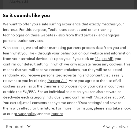
Markus M.
So it sounds like you
21.05.2026
We want to offer you a safe surfing experience that exactly matches your
interests. For this purpose, Teufel uses cookies and other tracking
Top Anlage
technologies on these websites - also from third parties - and engages
personalization services.
Sehr guter Klang, kompakt, edles Design. Beim Plattenspieler
With cookies, we and other marketing partners process data from you and
fehlt der automatische Stop, dass stört etwas. Die Platte läuft
learn what you like - through your behaviour on our website and information
endlos weiter a
Komplette Bewertung lesen
from your terminal device. It's up to you: If you click on
"Reject All"
, you
confirm our default setting, in which we only activate necessary cookies. This
Kai C.
means that you will receive recommendations, but they will be selected
randomly. You receive personalized advertising and content that is really
relevant to you by clicking
"Accept All"
. Here you agree to the use of all
cookies as well as to the transfer and processing of your data in countries
28.04.2026
outside the EU/EEA. For an individual selection, you can also activate or
deactivate each category individually and confirm with
"Accept selection"
.
Sehr gut Teufel Anlage
You can adjust all consents at any time under "Data settings" and revoke
them with effect for the future. For more information, please also take a look
Bin äußerst zufrieden, toll und super Sound
at our
privacy policy
and the
imprint
.
Michael S.
Required
Always active