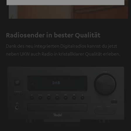
Radiosender in bester Qualität
Dank des neu integrierten Digitalradios kannst du jetzt
neben UKW auch Radio in kristallklarer Qualität erleben.