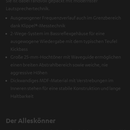
Sie ist dabei randvoll gepackt mit modernster
Lautsprechertechnik.
Ausgewogener Frequenzverlauf auch im Grenzbereich
dank Klippel®-Messtechnik
2-Wege-System im Bassreflexgehäuse für eine
ausgewogene Wiedergabe mit dem typischen Teufel
Kickbass
Große 25-mm-Hochtöner mit Waveguide ermöglichen
einen breiten Abstrahlbereich sowie weiche, nie
aggressive Höhen
Dickwandiges MDF-Material mit Verstrebungen im
Inneren stehen für eine stabile Konstruktion und lange
Haltbarkeit
Der Alleskönner