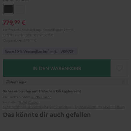
Schwarz
Weiß
779,
€
99
Set-Preis inkl. MwSt
und zzgl.
Versandkosten
39,99 €
Letzter niedrigster Preis
729,
99
€
Originalpreis
899,
99
€
1
Spare 50 % Versandkosten
mit:
VKF-72F
IN DEN WARENKORB
Auf Lager
Sicher einkaufen mit 8 Wochen Rückgaberecht
inkl. kostenlosem
Rückversand
Hersteller:
Teufel
,
Pro-Ject
Sicherheitshinweise
Ersatzteile
Reparaturen
Software-Updates
Gesetzliche Gewährleistung
Das könnte dir auch gefallen