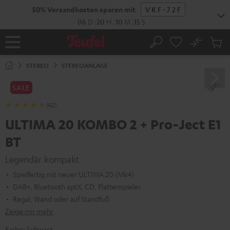
ZUM
50% Versandkosten sparen mit
VKF-72F
NHALT
RINGEN
06
D
:
20
H
:
10
M
:
13
S
No
Abs
Startseite
Suche
Artike
im
STEREO
STEREOANLAGE
Waren
SALE
(42)
ULTIMA 20 KOMBO 2 + Pro-Ject E1
BT
Legendär kompakt
Spielfertig mit neuer ULTIMA 20 (Mk4)
DAB+, Bluetooth aptX, CD, Plattenspieler
Regal, Wand oder auf Standfuß
Zeige mir mehr
Farbe:
Schwarz