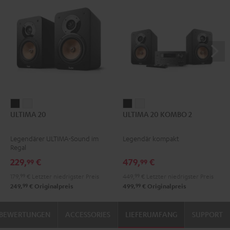
ULTIMA
ULTIMA
ULTIMA
ULTIMA
ULTIMA 20
ULTIMA 20 KOMBO 2
20
20
20
20
Schwarz
Weiß
KOMBO
KOMBO
Legendärer ULTIMA-Sound im
Legendär kompakt
2
2
Regal
Schwarz
Weiß
229,
€
479,
€
99
99
179,
99
€
Letzter niedrigster Preis
449,
99
€
Letzter niedrigster Preis
99
99
249,
€
Originalpreis
499,
€
Originalpreis
BEWERTUNGEN
ACCESSORIES
LIEFERUMFANG
SUPPORT