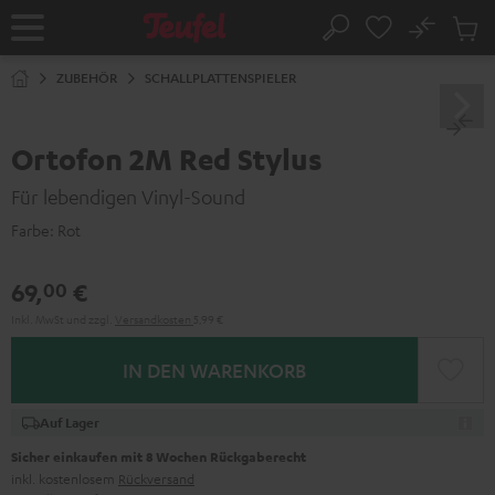
ZUM
NHALT
No
Abs
Startseite
Suche
RINGEN
Artike
im
ZUBEHÖR
SCHALLPLATTENSPIELER
Waren
Ortofon 2M Red Stylus
Für lebendigen Vinyl-Sound
Farbe:
Rot
69,
€
00
Inkl. MwSt
und zzgl.
Versandkosten
5,99 €
IN DEN WARENKORB
Auf Lager
Sicher einkaufen mit 8 Wochen Rückgaberecht
inkl. kostenlosem
Rückversand