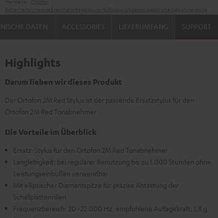
Hersteller:
Ortofon
Sicherheitshinweise
Ersatzteile
Reparaturen
Software-Updates
Gesetzliche Gewährleistung
NISCHE DATEN
ACCESSORIES
LIEFERUMFANG
SUPPORT
Highlights
Darum lieben wir dieses Produkt
Der Ortofon 2M Red Stylus ist der passende Ersatzstylus für den
Ortofon 2M Red Tonabnehmer
Die Vorteile im Überblick
Ersatz-Stylus für den Ortofon 2M Red Tonabnehmer
Langlebigkeit: bei regulärer Benutzung bis zu 1.000 Stunden ohne
Leistungseinbußen verwendbar
Mit elliptischer Diamantspitze für präzise Abtastung der
Schallplattenrillen
Frequenzbereich: 20–22.000 Hz, empfohlene Auflagekraft: 1,8 g