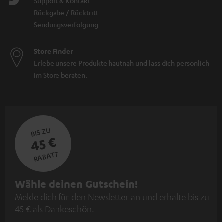
Support & Kontakt
Rückgabe / Rücktritt
Sendungsverfolgung
Store Finder
Erlebe unsere Produkte hautnah und lass dich persönlich
im Store beraten.
BIS ZU
45 €
RABATT
N
Wähle deinen Gutschein!
Melde dich für den Newsletter an und erhalte bis zu
e
45 € als Dankeschön.
w