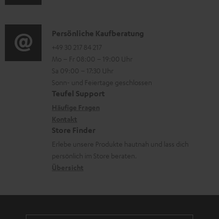
t
u
m
o
e
d
a
n
r
i
K
Persönliche Kaufberatung
t
e
l
o
o
+49 30 217 84 217
i
n
Mo – Fr 08:00 – 19:00 Uhr
a
-
n
o
z
Sa 09:00 – 17:30 Uhr
d
L
t
n
u
Sonn- und Feiertage geschlossen
e
e
a
e
Teufel Support
m
n
x
k
n
Häufige Fragen
V
i
Kontakt
t
z
e
Store Finder
k
d
u
r
Erlebe unsere Produkte hautnah und lass dich
o
a
r
s
persönlich im Store beraten.
n
t
G
Übersicht
a
e
a
n
n
r
d
a