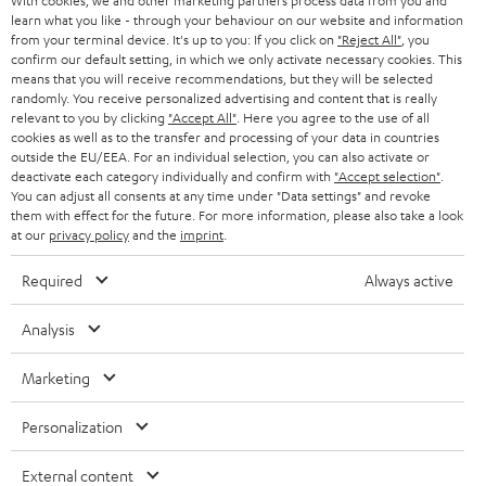
With cookies, we and other marketing partners process data from you and
PRESSE & MARKETING
g
learn what you like - through your behaviour on our website and information
ÖSTERREICH
SMART HOME
from your terminal device. It's up to you: If you click on
"Reject All"
, you
GESCHÄFTSKUNDEN
confirm our default setting, in which we only activate necessary cookies. This
means that you will receive recommendations, but they will be selected
SCHWEIZ
BLUETOOTH-LAUTSPRECHER
PARTNERPROGRAMM
randomly. You receive personalized advertising and content that is really
relevant to you by clicking
"Accept All"
. Here you agree to the use of all
KOPFHÖRER
cookies as well as to the transfer and processing of your data in countries
NIEDERLANDE
BLOG
outside the EU/EEA. For an individual selection, you can also activate or
deactivate each category individually and confirm with
"Accept selection"
.
BLUETOOTH-KOPFHÖRER
NEWSLETTER
You can adjust all consents at any time under "Data settings" and revoke
BELGIEN
them with effect for the future. For more information, please also take a look
STEREOANLAGEN
at our
privacy policy
and the
imprint
.
STORES
FRANKREICH
LAUTSPRECHER
Required
Always active
DEINE VORTEILE BEI TEUFEL
POLEN
ULTIMA-SERIE
Analysis
TEUFEL STORY
Technische Änderungen, Tippfehler und Irrtum vorbehalten. Das auf unseren
IN-EAR-KOPFHÖRER
Marketing
SPANIEN
UNSER MANAGEMENT
Fotos abgebildete Zubehör ist nicht im Lieferumfang enthalten. Etwaige
Entsorgungsgebühren für Batterien sind im Preis inbegriffen.
FANSHOP
Personalization
NACHHALTIGKEIT
ITALIEN
©2026 Lautsprecher Teufel GmbH - All rights reserved.
NEUHEITEN
External content
UNSERE WERTE