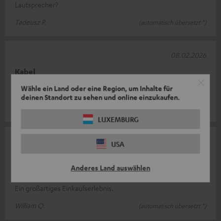
Lautsprecher?
Tadeusz P.
(automatisch übersetzt *)
08.02.2026
Kabel
Wähle ein Land oder eine Region, um Inhalte für
Alles top
deinen Standort zu sehen und online einzukaufen.
Jochen S.
LUXEMBURG
15.01.2026
USA
Tolles Produkt, tolle Erfahrung
Anderes Land auswählen
Ein Produkt von hervorragender Qualität zum richtigen Preis.
Ein großartiges Einkaufserlebnis.
William Q.
(automatisch übersetzt *)