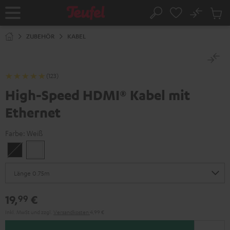
ZUM
NHALT
No
Abs
Startseite
Suche
RINGEN
Artike
im
ZUBEHÖR
KABEL
Waren
(123)
High-Speed HDMI® Kabel mit
Ethernet
Farbe:
Weiß
Schwarz
Weiß
19,
€
99
Inkl. MwSt
und zzgl.
Versandkosten
4,99 €