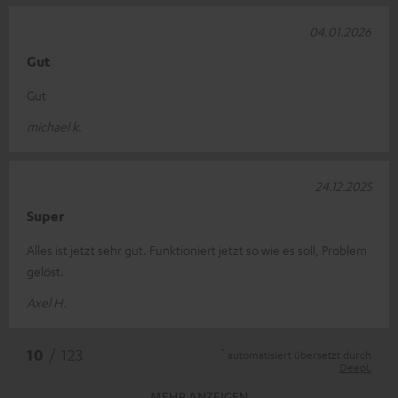
04.01.2026
Gut
Gut
michael k.
24.12.2025
Super
Alles ist jetzt sehr gut. Funktioniert jetzt so wie es soll, Problem
gelöst.
Axel H.
*
10
/ 123
automatisiert übersetzt durch
DeepL
MEHR ANZEIGEN