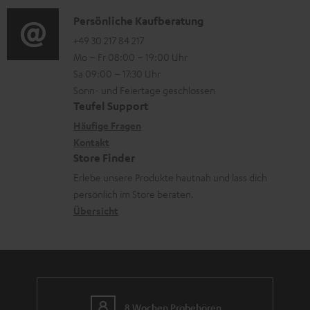
d
e
a
n
i
K
Persönliche Kaufberatung
r
t
e
o
o
+49 30 217 84 217
l
i
n
Mo – Fr 08:00 – 19:00 Uhr
-
n
a
o
z
Sa 09:00 – 17:30 Uhr
L
t
d
n
u
Sonn- und Feiertage geschlossen
e
a
e
e
Teufel Support
m
x
k
n
n
Häufige Fragen
V
i
Kontakt
t
z
e
Store Finder
k
d
u
r
Erlebe unsere Produkte hautnah und lass dich
o
a
r
s
persönlich im Store beraten.
n
t
G
Übersicht
a
e
a
n
n
r
d
a
n
8 Wochen Probehören