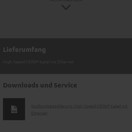
Lieferumfang
High-Speed HDMI® Kabel mit Ethernet
Downloads und Service
D
Konformitätserklärung: High-Speed HDMI® Kabel mit
Ethernet
o
k