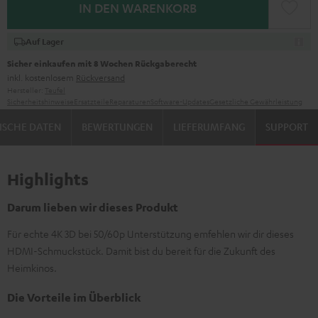
IN DEN WARENKORB
Auf Lager
Sicher einkaufen mit 8 Wochen Rückgaberecht
inkl. kostenlosem
Rückversand
Hersteller:
Teufel
Sicherheitshinweise
Ersatzteile
Reparaturen
Software-Updates
Gesetzliche Gewährleistung
ISCHE DATEN
BEWERTUNGEN
LIEFERUMFANG
SUPPORT
Highlights
Darum lieben wir dieses Produkt
Für echte 4K 3D bei 50/60p Unterstützung emfehlen wir dir dieses
HDMI-Schmuckstück. Damit bist du bereit für die Zukunft des
Heimkinos.
Die Vorteile im Überblick