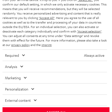
GESCHÄFTSKUNDEN
confirm our default setting, in which we only activate necessary cookies. This
means that you will receive recommendations, but they will be selected
SCHWEIZ
BLUETOOTH-LAUTSPRECHER
PARTNERPROGRAMM
randomly. You receive personalized advertising and content that is really
relevant to you by clicking
"Accept All"
. Here you agree to the use of all
KOPFHÖRER
cookies as well as to the transfer and processing of your data in countries
NIEDERLANDE
BLOG
outside the EU/EEA. For an individual selection, you can also activate or
deactivate each category individually and confirm with
"Accept selection"
.
BLUETOOTH-KOPFHÖRER
NEWSLETTER
You can adjust all consents at any time under "Data settings" and revoke
BELGIEN
them with effect for the future. For more information, please also take a look
STEREOANLAGEN
at our
privacy policy
and the
imprint
.
STORES
FRANKREICH
LAUTSPRECHER
Required
Always active
DEINE VORTEILE BEI TEUFEL
POLEN
ULTIMA-SERIE
Analysis
TEUFEL STORY
Technische Änderungen, Tippfehler und Irrtum vorbehalten. Das auf unseren
IN-EAR-KOPFHÖRER
Marketing
SPANIEN
UNSER MANAGEMENT
Fotos abgebildete Zubehör ist nicht im Lieferumfang enthalten. Etwaige
Entsorgungsgebühren für Batterien sind im Preis inbegriffen.
FANSHOP
Personalization
NACHHALTIGKEIT
ITALIEN
©2026 Lautsprecher Teufel GmbH - All rights reserved.
NEUHEITEN
External content
UNSERE WERTE
USA
Impressum
AGB
Datenschutz
Daten-Einstellungen
EU Data Act
BARRIEREFREIHEIT