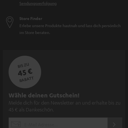
Sendungsverfolgung
Store Finder
Erlebe unsere Produkte hautnah und lass dich persönlich
im Store beraten.
BIS ZU
45 €
RABATT
N
Wähle deinen Gutschein!
Melde dich für den Newsletter an und erhalte bis zu
e
45 € als Dankeschön.
w
s
JETZT
EMAIL