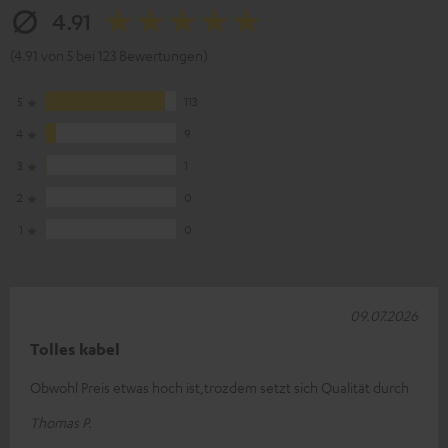
4.91
(4.91 von 5 bei 123 Bewertungen)
5
113
4
9
3
1
2
0
1
0
09.07.2026
Tolles kabel
Obwohl Preis etwas hoch ist,trozdem setzt sich Qualität durch
Thomas P.