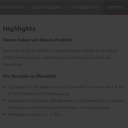
ISCHE DATEN
BEWERTUNGEN
LIEFERUMFANG
SUPPORT
Highlights
Darum lieben wir dieses Produkt
Für echte 4K 3D bei 50/60p Unterstützung emfehlen wir dir dieses
HDMI-Schmuckstück. Damit bist du bereit für die Zukunft des
Heimkinos.
Die Vorteile im Überblick
Highspeed HDMI-Kabel unterstützt aktuelle Standards wie z.B. 4K
3D bei 50/60p und 8K-Übertragung
Vergoldeter Anschluss, Metallstecker, hochflexibes Nylon, sicherer
Knickschutz, selbstreinigende Kontakte, Korrosionsschutz
Verfügbare Länge: 2 m, 0,75 m