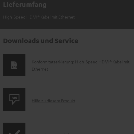
Lieferumfang
High-Speed HDMI® Kabel mit Ethernet
Downloads und Service
D
Konformitätserklärung: High-Speed HDMI® Kabel mit
Ethernet
o
k
u
m
P
Hilfe zu diesem Produkt
e
r
n
o
t
d
e