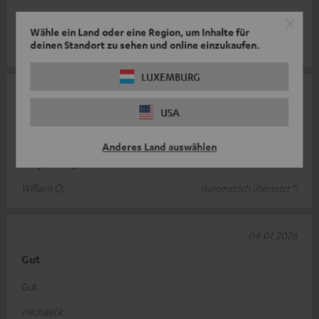
Alles top
Wähle ein Land oder eine Region, um Inhalte für
deinen Standort zu sehen und online einzukaufen.
Jochen S.
LUXEMBURG
15.01.2026
USA
Tolles Produkt, tolle Erfahrung
Ein Produkt von hervorragender Qualität zum richtigen Preis.
Anderes Land auswählen
Ein großartiges Einkaufserlebnis.
William Q.
(automatisch übersetzt *)
04.01.2026
Gut
Gut
michael k.