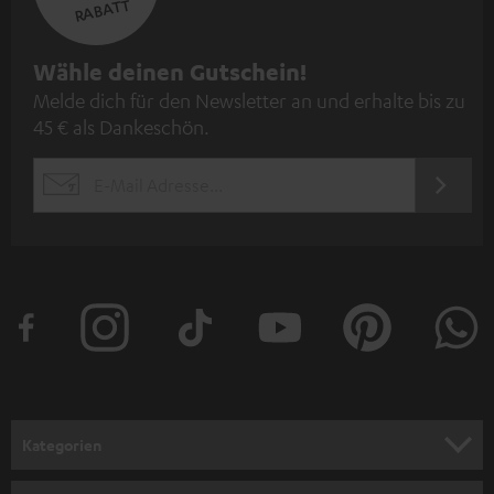
RABATT
N
Wähle deinen Gutschein!
Melde dich für den Newsletter an und erhalte bis zu
e
45 € als Dankeschön.
w
s
JETZT
EMAIL
l
ANME
WIDGET
e
t
t
e
r
a
n
Kategorien
m