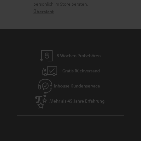
e
o
a
r
persönlich im Store beraten.
n
n
t
G
Übersicht
e
a
n
r
a
n
8 Wochen Probehören
t
i
Gratis Rückversand
e
Inhouse Kundenservice
Mehr als 45 Jahre Erfahrung