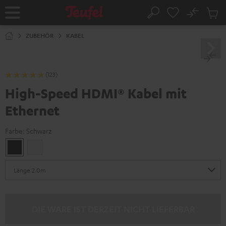
ZUM
NHALT
No
Abs
Startseite
Suche
RINGEN
Artike
im
ZUBEHÖR
KABEL
Waren
(123)
High-Speed HDMI® Kabel mit
Ethernet
Farbe:
Schwarz
Schwarz
Weiß
DIE WARE IST DERZEIT NICHT LIEFERBAR