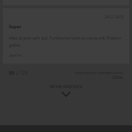
24.12.2025
Super
Alles ist jetzt sehr gut. Funktioniert jetzt so wie es soll, Problem
gelöst.
Axel H.
*
10
/ 123
automatisiert übersetzt durch
DeepL
MEHR ANZEIGEN