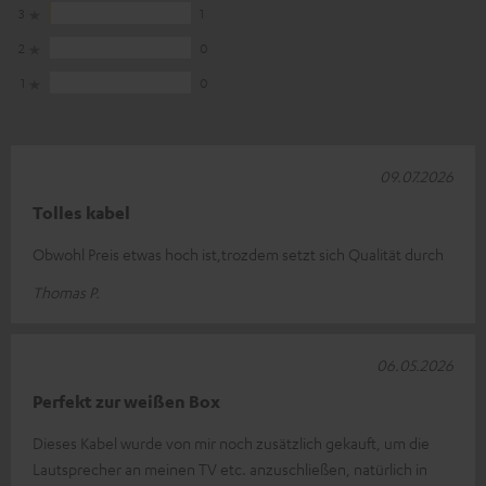
3
1
2
0
1
0
09.07.2026
Tolles kabel
Obwohl Preis etwas hoch ist,trozdem setzt sich Qualität durch
Thomas P.
06.05.2026
Perfekt zur weißen Box
Dieses Kabel wurde von mir noch zusätzlich gekauft, um die
Lautsprecher an meinen TV etc. anzuschließen, natürlich in