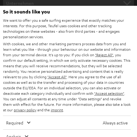
HEIMKINO
e
Unternehmen
l
So it sounds like you
HEIMKINO-KOMPLETTANLAGEN
SUPPORT
d
Teufel Onlineshops
We want to offer you a safe surfing experience that exactly matches your
interests. For this purpose, Teufel uses cookies and other tracking
SOUNDBARS
u
KARRIERE
technologies on these websites - also from third parties - and engages
DEUTSCHLAND
personalization services.
n
STEREO
With cookies, we and other marketing partners process data from you and
PRESSE & MARKETING
g
learn what you like - through your behaviour on our website and information
ÖSTERREICH
SMART HOME
from your terminal device. It's up to you: If you click on
"Reject All"
, you
GESCHÄFTSKUNDEN
confirm our default setting, in which we only activate necessary cookies. This
means that you will receive recommendations, but they will be selected
SCHWEIZ
BLUETOOTH-LAUTSPRECHER
PARTNERPROGRAMM
randomly. You receive personalized advertising and content that is really
relevant to you by clicking
"Accept All"
. Here you agree to the use of all
KOPFHÖRER
cookies as well as to the transfer and processing of your data in countries
NIEDERLANDE
BLOG
outside the EU/EEA. For an individual selection, you can also activate or
deactivate each category individually and confirm with
"Accept selection"
.
BLUETOOTH-KOPFHÖRER
NEWSLETTER
You can adjust all consents at any time under "Data settings" and revoke
BELGIEN
them with effect for the future. For more information, please also take a look
STEREOANLAGEN
at our
privacy policy
and the
imprint
.
STORES
FRANKREICH
LAUTSPRECHER
Required
Always active
DEINE VORTEILE BEI TEUFEL
POLEN
ULTIMA-SERIE
Analysis