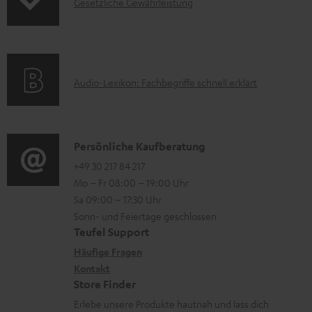
I
Gesetzliche Gewährleistung
u
z
n
k
u
f
t
m
o
F
H
A
Audio-Lexikon: Fachbegriffe schnell erklärt
r
A
e
u
m
Q
r
d
a
s
u
i
K
Persönliche Kaufberatung
t
n
o
o
+49 30 217 84 217
i
Mo – Fr 08:00 – 19:00 Uhr
t
-
n
o
Sa 09:00 – 17:30 Uhr
e
L
t
n
Sonn- und Feiertage geschlossen
r
e
a
e
Teufel Support
l
x
k
n
Häufige Fragen
a
i
Kontakt
t
z
Store Finder
d
k
d
u
Erlebe unsere Produkte hautnah und lass dich