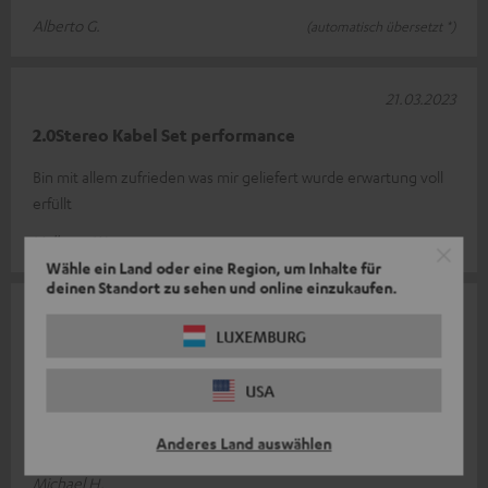
Alberto G.
(automatisch übersetzt *)
21.03.2023
2.0Stereo Kabel Set performance
Bin mit allem zufrieden was mir geliefert wurde erwartung voll
erfüllt
Volkmar W.
Wähle ein Land oder eine Region, um Inhalte für
deinen Standort zu sehen und online einzukaufen.
05.11.2022
LUXEMBURG
Hochwertiges Zubehör
USA
Super Zubehör für meine Theater 500, hat alles Prima gepasst.
Bananenstecker und Kabel absolut Hochwertig ist nur zu
Anderes Land auswählen
empfehlen.
Michael H.