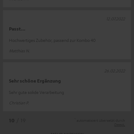
12.07.2022
Passt...
Hochwertiges Zubehör, passend zur Kombo 40
Matthias N.
26.02.2022
Sehr schöne Ergänzung
Sehr gute solide Verarbeitung
Christian P.
*
10
/ 19
automatisiert übersetzt durch
DeepL