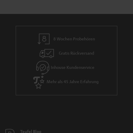
e
a
n
n
r
d
a
n
8 Wochen Probehören
t
i
Gratis Rückversand
e
Inhouse Kundenservice
Mehr als 45 Jahre Erfahrung
Teufel Blog