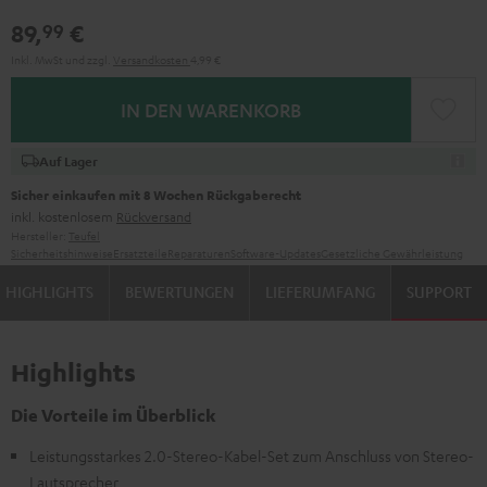
89,
€
99
Inkl. MwSt
und zzgl.
Versandkosten
4,99 €
IN DEN WARENKORB
Auf Lager
Sicher einkaufen mit 8 Wochen Rückgaberecht
inkl. kostenlosem
Rückversand
Hersteller:
Teufel
Sicherheitshinweise
Ersatzteile
Reparaturen
Software-Updates
Gesetzliche Gewährleistung
HIGHLIGHTS
BEWERTUNGEN
LIEFERUMFANG
SUPPORT
Highlights
Die Vorteile im Überblick
Leistungsstarkes 2.0-Stereo-Kabel-Set zum Anschluss von Stereo-
Lautsprecher