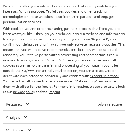
SUPPORT
d
Teufel Onlineshops
We want to offer you a safe surfing experience that exactly matches your
interests. For this purpose, Teufel uses cookies and other tracking
SOUNDBARS
u
KARRIERE
technologies on these websites - also from third parties - and engages
DEUTSCHLAND
personalization services.
n
STEREO
With cookies, we and other marketing partners process data from you and
PRESSE & MARKETING
g
learn what you like - through your behaviour on our website and information
ÖSTERREICH
SMART HOME
from your terminal device. It's up to you: If you click on
"Reject All"
, you
GESCHÄFTSKUNDEN
confirm our default setting, in which we only activate necessary cookies. This
means that you will receive recommendations, but they will be selected
SCHWEIZ
BLUETOOTH-LAUTSPRECHER
PARTNERPROGRAMM
randomly. You receive personalized advertising and content that is really
relevant to you by clicking
"Accept All"
. Here you agree to the use of all
KOPFHÖRER
cookies as well as to the transfer and processing of your data in countries
NIEDERLANDE
BLOG
outside the EU/EEA. For an individual selection, you can also activate or
deactivate each category individually and confirm with
"Accept selection"
.
BLUETOOTH-KOPFHÖRER
NEWSLETTER
You can adjust all consents at any time under "Data settings" and revoke
BELGIEN
them with effect for the future. For more information, please also take a look
STEREOANLAGEN
at our
privacy policy
and the
imprint
.
STORES
FRANKREICH
LAUTSPRECHER
Required
Always active
DEINE VORTEILE BEI TEUFEL
POLEN
ULTIMA-SERIE
Analysis
TEUFEL STORY
Technische Änderungen, Tippfehler und Irrtum vorbehalten. Das auf unseren
IN-EAR-KOPFHÖRER
Marketing