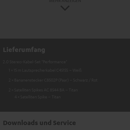
MEHR ANZEIGEN
Lieferumfang
2.0 Stereo-Kabel-Set "Performance"
1 × 15 m Lautsprecherkabel C4515S – Weiß
2 × Bananenstecker C8502P (Paar) – Schwarz / Rot
2 × Satelliten Spikes AC 8544 BA – Titan
4 × Satelliten Spike – Titan
Downloads und Service