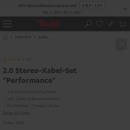
ZUM
50% Versandkosten sparen mit
VKF-72F
NHALT
RINGEN
06
D
:
21
H
:
07
M
:
03
S
No
Abs
Startseite
Suche
Artike
im
ZUBEHÖR
KABEL
Waren
(19)
2.0 Stereo-Kabel-Set
"Performance"
4,0 mm² Lautsprecherkabel
Inkl. Spikes & Bananenstecker
Für Definion, Theater, Ultima
Zeige mir mehr
Farbe:
Weiß