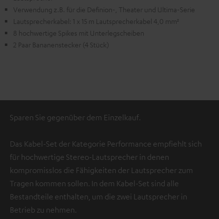
Verwendung z.B. für die Definion-, Theater und Ultima-Serie
Lautsprecherkabel: 1 x 15 m Lautsprecherkabel 4,0 mm²
8 hochwertige Spikes mit Unterlegscheiben
2 Paar Bananenstecker (4 Stück)
Sparen Sie gegenüber dem Einzelkauf.
Das Kabel-Set der Kategorie Performance empfiehlt sich
für hochwertige Stereo-Lautsprecher in denen
kompromisslos die Fähigkeiten der Lautsprecher zum
Tragen kommen sollen. In dem Kabel-Set sind alle
Bestandteile enthalten, um die zwei Lautsprecher in
Betrieb zu nehmen.