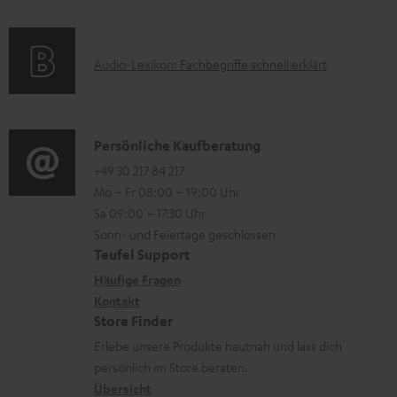
r
f
a
s
u
o
t
A
Audio-Lexikon: Fachbegriffe schnell erklärt
n
r
i
u
t
m
o
d
e
a
n
i
K
Persönliche Kaufberatung
r
t
e
o
o
+49 30 217 84 217
l
i
n
Mo – Fr 08:00 – 19:00 Uhr
-
n
a
o
z
Sa 09:00 – 17:30 Uhr
L
t
d
n
u
Sonn- und Feiertage geschlossen
e
a
e
e
Teufel Support
m
x
k
n
n
Häufige Fragen
V
i
Kontakt
t
z
e
Store Finder
k
d
u
r
Erlebe unsere Produkte hautnah und lass dich
o
a
r
s
persönlich im Store beraten.
n
t
G
Übersicht
a