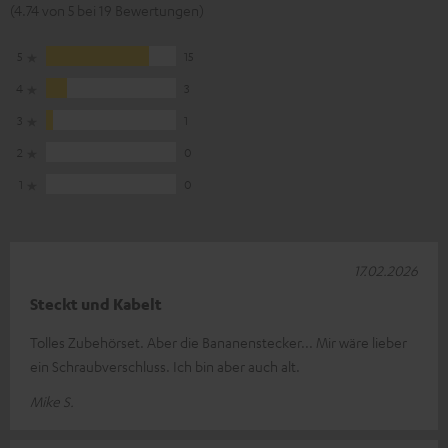
(4.74 von 5 bei 19 Bewertungen)
5
15
4
3
3
1
2
0
1
0
17.02.2026
Steckt und Kabelt
Tolles Zubehörset. Aber die Bananenstecker... Mir wäre lieber
ein Schraubverschluss. Ich bin aber auch alt.
Mike S.