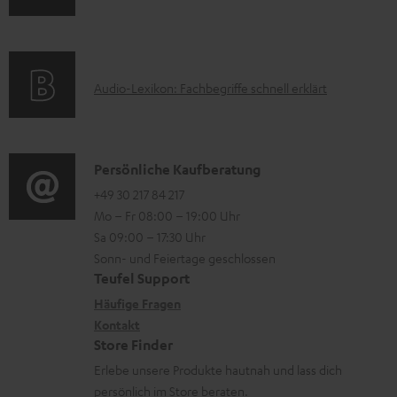
n
m
Q
e
f
a
s
r
o
t
u
A
Audio-Lexikon: Fachbegriffe schnell erklärt
r
i
n
u
m
o
t
d
a
n
e
i
K
Persönliche Kaufberatung
t
e
r
o
o
+49 30 217 84 217
i
n
l
Mo – Fr 08:00 – 19:00 Uhr
-
n
o
z
a
Sa 09:00 – 17:30 Uhr
L
t
n
u
Sonn- und Feiertage geschlossen
d
e
a
e
Teufel Support
m
e
x
k
n
Häufige Fragen
V
n
i
Kontakt
t
z
e
Store Finder
k
d
u
r
Erlebe unsere Produkte hautnah und lass dich
o
a
r
s
persönlich im Store beraten.