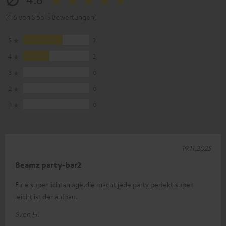
(4.6 von 5 bei 5 Bewertungen)
5
3
4
2
3
0
2
0
1
0
19.11.2025
Beamz party-bar2
Eine super lichtanlage.die macht jede party perfekt.super
leicht ist der aufbau.
Sven H.