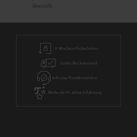
n
t
G
Übersicht
a
e
a
n
n
r
d
a
n
8 Wochen Probehören
t
i
Gratis Rückversand
e
Inhouse Kundenservice
Mehr als 45 Jahre Erfahrung