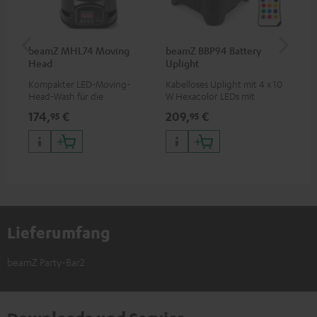
beamZ MHL74 Moving
beamZ BBP94 Battery
be
Head
Uplight
Bar
Kompakter LED-Moving-
Kabelloses Uplight mit 4 x 10
LED
Head-Wash für die
W Hexacolor LEDs mit
LED
professionelle Ausleuchtung
RGBWA-UV: grenzenlose
und
174,
€
209,
€
10
95
95
deiner Show
Farbvielfalt & Schwarzlicht
Lieferumfang
beamZ Party-Bar2