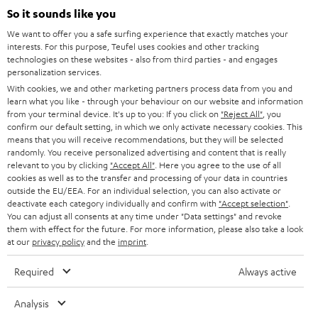
l
So it sounds like you
HEIMKINO-KOMPLETTANLAGEN
SUPPORT
d
Teufel Onlineshops
We want to offer you a safe surfing experience that exactly matches your
interests. For this purpose, Teufel uses cookies and other tracking
SOUNDBARS
u
KARRIERE
technologies on these websites - also from third parties - and engages
DEUTSCHLAND
personalization services.
n
STEREO
With cookies, we and other marketing partners process data from you and
PRESSE & MARKETING
g
learn what you like - through your behaviour on our website and information
ÖSTERREICH
SMART HOME
from your terminal device. It's up to you: If you click on
"Reject All"
, you
GESCHÄFTSKUNDEN
confirm our default setting, in which we only activate necessary cookies. This
means that you will receive recommendations, but they will be selected
SCHWEIZ
BLUETOOTH-LAUTSPRECHER
PARTNERPROGRAMM
randomly. You receive personalized advertising and content that is really
relevant to you by clicking
"Accept All"
. Here you agree to the use of all
KOPFHÖRER
cookies as well as to the transfer and processing of your data in countries
NIEDERLANDE
BLOG
outside the EU/EEA. For an individual selection, you can also activate or
deactivate each category individually and confirm with
"Accept selection"
.
BLUETOOTH-KOPFHÖRER
NEWSLETTER
You can adjust all consents at any time under "Data settings" and revoke
BELGIEN
them with effect for the future. For more information, please also take a look
STEREOANLAGEN
at our
privacy policy
and the
imprint
.
STORES
FRANKREICH
LAUTSPRECHER
Required
Always active
DEINE VORTEILE BEI TEUFEL
POLEN
ULTIMA-SERIE
Analysis
TEUFEL STORY