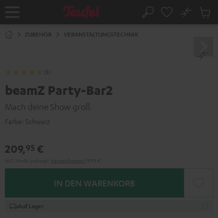
ZUM
NHALT
No
Abs
Startseite
Suche
RINGEN
Artike
im
ZUBEHÖR
VERANSTALTUNGSTECHNIK
Waren
(5)
beamZ Party-Bar2
Mach deine Show groß
Farbe:
Schwarz
209,
€
95
Inkl. MwSt
und zzgl.
Versandkosten
19,99 €
IN DEN WARENKORB
Auf Lager