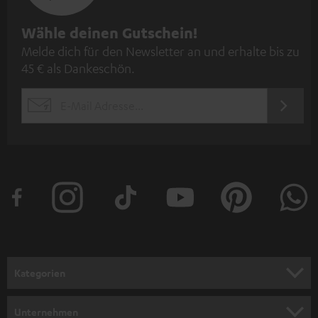
N
Wähle deinen Gutschein!
Melde dich für den Newsletter an und erhalte bis zu
e
45 € als Dankeschön.
w
s
JETZT
EMAIL
l
ANME
WIDGET
e
t
t
e
r
a
n
Kategorien
m
HEIMKINO
e
Unternehmen