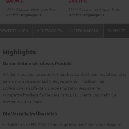
599,
€
699,
€
99
99
499,
99
€
Letzter niedrigster Preis
599,
99
€
Letzter niedrigster Preis
99
99
699,
€
Originalpreis
899,
€
Originalpreis
BEWERTUNGEN
ACCESSORIES
LIEFERUMFANG
SUPPORT
Highlights
Darum lieben wir dieses Produkt
Mit den Produkten unseres Partners beamZ steht dein Teufel Sound in
einem noch besseren Licht. Begeistere dein Publikum mit
professionellen Effekten. Die beamZ Party-Bar2 ist eine
Komplettlichtanlage für kleinere Partys, DJ-Events und mehr. Sie
kommt inklusive Stativ.
Die Vorteile im Überblick
Spielfertige LED-DMX-Lichtanlage inklusive höhenverstellbarem