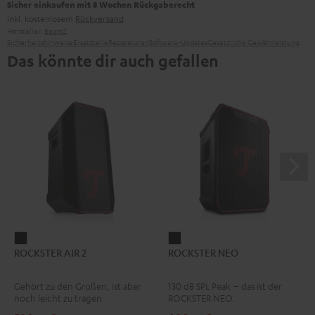
Sicher einkaufen mit 8 Wochen Rückgaberecht
inkl. kostenlosem
Rückversand
Hersteller:
BeamZ
Sicherheitshinweise
Ersatzteile
Reparaturen
Software-Updates
Gesetzliche Gewährleistung
Das könnte dir auch gefallen
ROCKSTER
ROCKSTER
ROCKSTER AIR 2
ROCKSTER NEO
AIR
NEO
2
Schwarz
Gehört zu den Großen, ist aber
130 dB SPL Peak – das ist der
Schwarz
noch leicht zu tragen
ROCKSTER NEO.