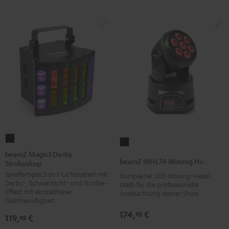
beamZ
beamZ
Magic1
beamZ Magic1 Derby
MHL74
beamZ MHL74 Moving Head
Stroboskop
Derby
Moving
Spielfertiges 3-in-1-Lichtsystem mit
Stroboskop
Kompakter LED-Moving-Head-
Head
Derby-, Schwarzlicht- und Strobe-
Wash für die professionelle
Schwarz
Schwarz
Effekt mit einstellbarer
Ausleuchtung deiner Show
Geschwindigkeit
174,
€
95
119,
€
95