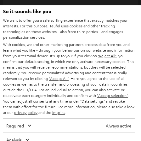
WIDGET
e
So it sounds like you
t
We want to offer you a safe surfing experience that exactly matches your
t
interests. For this purpose, Teufel uses cookies and other tracking
technologies on these websites - also from third parties - and engages
e
personalization services.
r
With cookies, we and other marketing partners process data from you and
learn what you like - through your behaviour on our website and information
a
from your terminal device. It's up to you: If you click on
"Reject All"
, you
n
confirm our default setting, in which we only activate necessary cookies. This
Kategorien
means that you will receive recommendations, but they will be selected
m
randomly. You receive personalized advertising and content that is really
relevant to you by clicking
"Accept All"
. Here you agree to the use of all
HEIMKINO
e
Unternehmen
cookies as well as to the transfer and processing of your data in countries
l
outside the EU/EEA. For an individual selection, you can also activate or
HEIMKINO-KOMPLETTANLAGEN
deactivate each category individually and confirm with
"Accept selection"
.
SUPPORT
d
Teufel Onlineshops
You can adjust all consents at any time under "Data settings" and revoke
them with effect for the future. For more information, please also take a look
SOUNDBARS
u
KARRIERE
at our
privacy policy
and the
imprint
.
DEUTSCHLAND
n
STEREO
PRESSE & MARKETING
Required
Always active
g
ÖSTERREICH
SMART HOME
GESCHÄFTSKUNDEN
Analysis