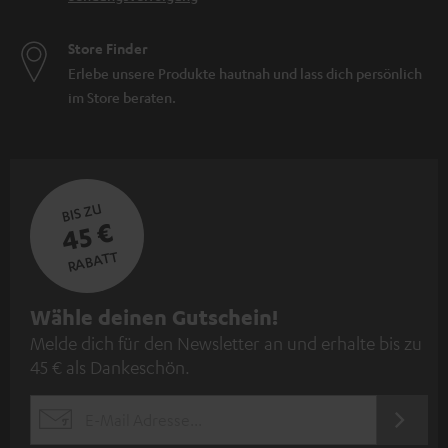
Store Finder
Erlebe unsere Produkte hautnah und lass dich persönlich
im Store beraten.
BIS ZU
45 €
RABATT
N
Wähle deinen Gutschein!
Melde dich für den Newsletter an und erhalte bis zu
e
45 € als Dankeschön.
w
s
JETZT
EMAIL
l
ANME