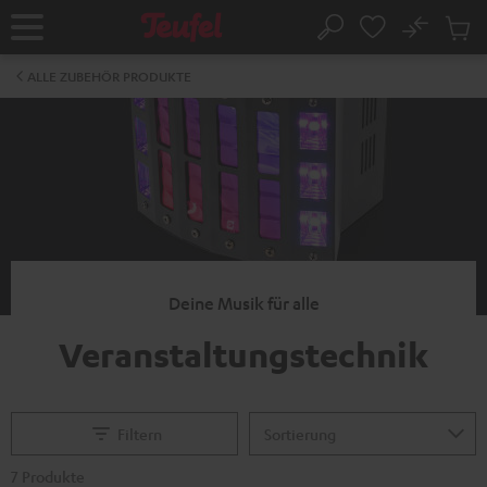
ZUM
NHALT
No
Abs
Startseite
Suche
RINGEN
Artike
im
ALLE ZUBEHÖR PRODUKTE
Waren
Deine Musik für alle
Veranstaltungstechnik
Filtern
7 Produkte