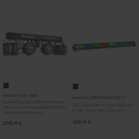
beamZ
beamZ
Party-
LCB144
beamZ Party-Bar2
beamZ LCB144 MKII LED-Bar
Bar2
MKII
Spielfertige LED-DMX-Lichtanlage
LED Colour Bar mit 144 x SMD-LED
inklusive höhenverstellbarem Stativ
Schwarz
LED-
in den Farben Rot, Grün und Blau
und IR-Fernbedienung
Bar
109,
€
95
209,
€
95
Schwarz