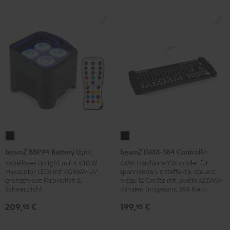
beamZ
beamZ
BBP94
DMX-
beamZ BBP94 Battery Uplight
beamZ DMX-384 Controller
Battery
384
Kabelloses Uplight mit 4 x 10 W
DMX-Hardware-Controller für
Hexacolor LEDs mit RGBWA-UV:
spannende Lichteffekte, steuert
Uplight
Controller
grenzenlose Farbvielfalt &
bis zu 12 Geräte mit jeweils 32 DMX-
Schwarz
Schwarz
Schwarzlicht
Kanälen (insgesamt 384 Kanäle)
209,
€
199,
€
95
95