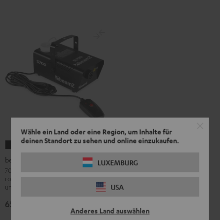
Wähle ein Land oder eine Region, um Inhalte für
deinen Standort zu sehen und online einzukaufen.
beamZ
S700
beamZ S700 Nebelmaschine
LUXEMBURG
Nebelmaschine
700-Watt-Nebelmaschine in
robuster Ausführung für Bühne, Bar
Schwarz
USA
und Club
65,
€
95
Anderes Land auswählen