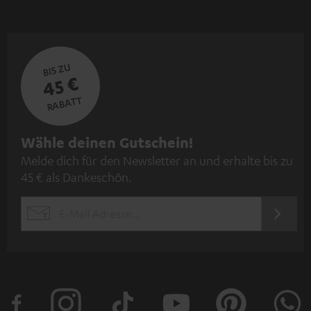
BIS ZU
45 €
RABATT
N
Wähle deinen Gutschein!
Melde dich für den Newsletter an und erhalte bis zu
e
45 € als Dankeschön.
w
s
JETZT
EMAIL
l
ANME
WIDGET
e
t
t
e