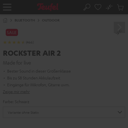
ZUM
NHALT
No
Abs
Startseite
Suche
RINGEN
Artike
im
BLUETOOTH
OUTDOOR
Waren
SALE
(466)
ROCKSTER AIR 2
Made for live
Bester Sound in dieser Größenklasse
Bis zu 58 Stunden Akkulaufzeit
Eingänge für Mikrofon, Gitarre uvm.
Zeige mir mehr
Farbe:
Schwarz