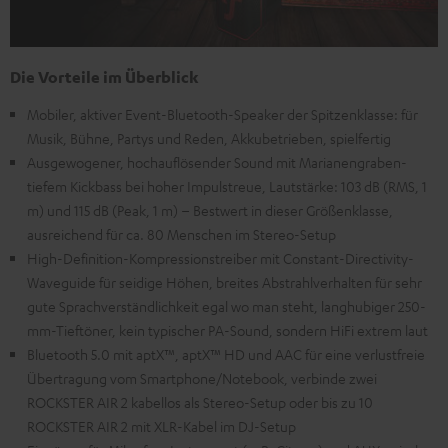
Die Vorteile im Überblick
Mobiler, aktiver Event-Bluetooth-Speaker der Spitzenklasse: für
Musik, Bühne, Partys und Reden, Akkubetrieben, spielfertig
Ausgewogener, hochauflösender Sound mit Marianengraben-
tiefem Kickbass bei hoher Impulstreue, Lautstärke: 103 dB (RMS, 1
m) und 115 dB (Peak, 1 m) – Bestwert in dieser Größenklasse,
ausreichend für ca. 80 Menschen im Stereo-Setup
High-Definition-Kompressionstreiber mit Constant-Directivity-
Waveguide für seidige Höhen, breites Abstrahlverhalten für sehr
gute Sprachverständlichkeit egal wo man steht, langhubiger 250-
mm-Tieftöner, kein typischer PA-Sound, sondern HiFi extrem laut
Bluetooth 5.0 mit aptX™, aptX™ HD und AAC für eine verlustfreie
Übertragung vom Smartphone/Notebook, verbinde zwei
ROCKSTER AIR 2 kabellos als Stereo-Setup oder bis zu 10
ROCKSTER AIR 2 mit XLR-Kabel im DJ-Setup