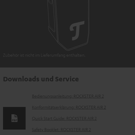
Zubehör ist nicht im Lieferumfang enthalten.
Downloads und Service
D
Bedienungsanleitung: ROCKSTER AIR 2
o
Konformitätserklärung: ROCKSTER AIR 2
k
Quick Start Guide: ROCKSTER AIR 2
u
Safety Booklet: ROCKSTER AIR 2
m