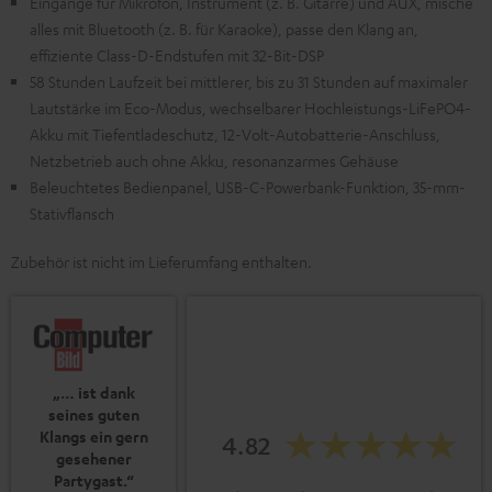
Eingänge für Mikrofon, Instrument (z. B. Gitarre) und AUX, mische
alles mit Bluetooth (z. B. für Karaoke), passe den Klang an,
effiziente Class-D-Endstufen mit 32-Bit-DSP
58 Stunden Laufzeit bei mittlerer, bis zu 31 Stunden auf maximaler
Lautstärke im Eco-Modus, wechselbarer Hochleistungs-LiFePO4-
Akku mit Tiefentladeschutz, 12-Volt-Autobatterie-Anschluss,
Netzbetrieb auch ohne Akku, resonanzarmes Gehäuse
Beleuchtetes Bedienpanel, USB-C-Powerbank-Funktion, 35-mm-
Stativflansch
Zubehör ist nicht im Lieferumfang enthalten.
„… ist dank
seines guten
Klangs ein gern
4.82
gesehener
Partygast.“