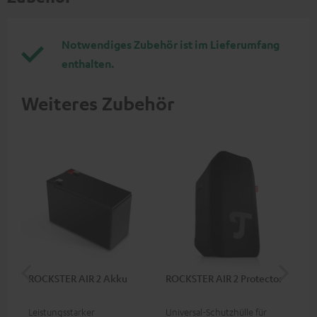
Notwendiges Zubehör ist im Lieferumfang
enthalten.
Weiteres Zubehör
ROCKSTER AIR 2 Akku
ROCKSTER AIR 2 Protector
St
C7
Leistungsstarker
Universal-Schutzhülle für
Uni