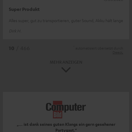
Super Produkt
Alles super, gut zu transportieren, guter Sound, Akku hält lange
Dirk H.
*
10
/ 466
automatisiert übersetzt durch
DeepL
MEHR ANZEIGEN
„… ist dank seines guten Klangs ein gern gesehener
Partygast.“