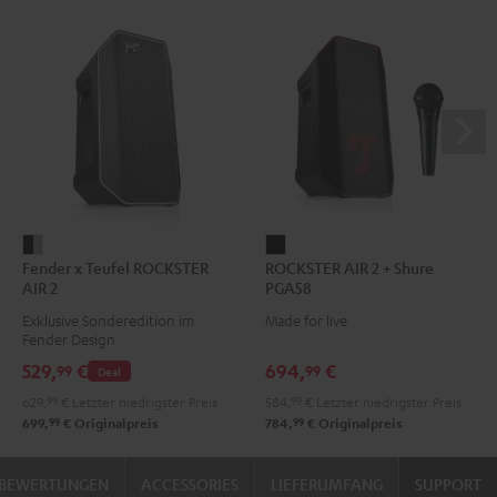
Fender
ROCKSTER
Fender x Teufel ROCKSTER
ROCKSTER AIR 2 + Shure
x
AIR
AIR 2
PGA58
Teufel
2
Exklusive Sonderedition im
Made for live
ROCKSTER
+
Fender Design
AIR
Shure
529,
€
694,
€
99
99
Deal
2
PGA58
629,
99
€
Letzter niedrigster Preis
584,
99
€
Letzter niedrigster Preis
Black
Schwarz
99
99
699,
€
Originalpreis
784,
€
Originalpreis
&
Steel
BEWERTUNGEN
ACCESSORIES
LIEFERUMFANG
SUPPORT