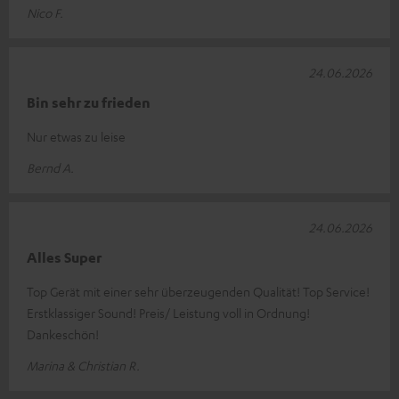
Nico F.
24.06.2026
Bin sehr zu frieden
Nur etwas zu leise
Bernd A.
24.06.2026
Alles Super
Top Gerät mit einer sehr überzeugenden Qualität! Top Service!
Erstklassiger Sound! Preis/ Leistung voll in Ordnung!
Dankeschön!
Marina & Christian R.