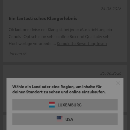
24.06.2026
Ein fantastisches Klangerlebnis
Ob laut oder leise der Klang ist bei jeder Musikrichtung ein
Genuß . Optisch eine sehr schöne Box und Qualitativ sehr
Hochwertige verarbeite
Komplette Bewertung lesen
Jochen M.
20.06.2026
Top
Wähle ein Land oder eine Region, um Inhalte für
deinen Standort zu sehen und online einzukaufen.
Top Produkt
Thomas K.
LUXEMBURG
USA
17.06.2026