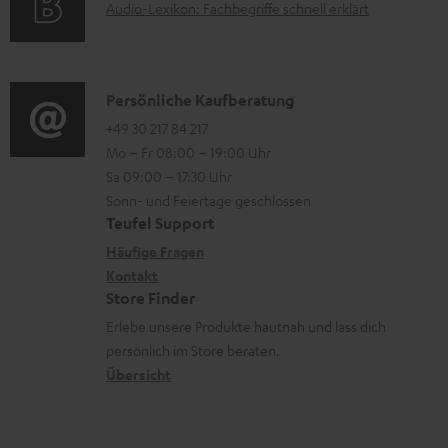
A
Audio-Lexikon: Fachbegriffe schnell erklärt
r
i
l
u
m
o
a
d
a
n
d
i
K
Persönliche Kaufberatung
t
e
e
o
o
+49 30 217 84 217
i
n
n
Mo – Fr 08:00 – 19:00 Uhr
-
n
o
z
Sa 09:00 – 17:30 Uhr
L
t
n
u
Sonn- und Feiertage geschlossen
e
a
e
Teufel Support
m
x
k
n
Häufige Fragen
V
i
Kontakt
t
z
e
Store Finder
k
d
u
r
Erlebe unsere Produkte hautnah und lass dich
o
a
r
s
persönlich im Store beraten.
n
t
G
Übersicht
a
e
a
n
n
r
d