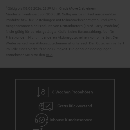
a
1
Gültig bis 08.08.2026, 23:59 Uhr. Gratis Move 2 ab einem
n
Mindesteinkaufswert von 300 EUR. Gültig nur beim Kauf ausgewählter
Produkte bzw. für Bestellungen mit teilnahmeberechtigten Produkten.
t
Ausgenommen sind Produkte von Drittanbietern (Third-Party-Produkte).
i
Nicht gültig für bereits getätigte Käufe. Keine Barauszahlung. Nur für
Privatkunden. Nicht mit anderen Aktionsgutscheinen kombinierbar. Der
e
Weiterverkauf von Aktionsgutscheinen ist untersagt. Der Gutschein verliert
im Falle eines Verkaufs seine Gültigkeit. Die genauen Bedingungen
entnehmen Sie bitte den
AGB
.
8 Wochen Probehören
Gratis Rückversand
Inhouse Kundenservice