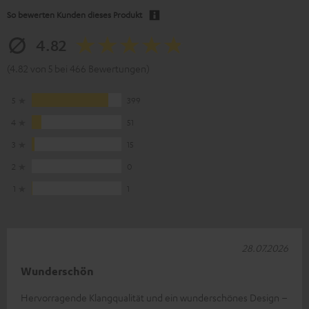
So bewerten Kunden dieses Produkt
4.82
(4.82 von 5 bei 466 Bewertungen)
5
399
4
51
3
15
2
0
1
1
28.07.2026
Wunderschön
Hervorragende Klangqualität und ein wunderschönes Design –