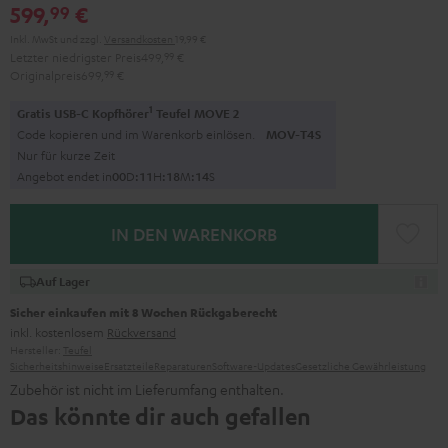
599,
€
99
Inkl. MwSt
und zzgl.
Versandkosten
19,99 €
Letzter niedrigster Preis
499,
99
€
Originalpreis
699,
99
€
1
Gratis USB-C Kopfhörer
Teufel MOVE 2
Code kopieren und im Warenkorb einlösen.
MOV-T4S
Nur für kurze Zeit
Angebot endet in
0
0
D
:
1
1
H
:
1
8
M
:
1
3
S
IN DEN WARENKORB
Auf Lager
Sicher einkaufen mit 8 Wochen Rückgaberecht
inkl. kostenlosem
Rückversand
Hersteller:
Teufel
Sicherheitshinweise
Ersatzteile
Reparaturen
Software-Updates
Gesetzliche Gewährleistung
Zubehör ist nicht im Lieferumfang enthalten.
Das könnte dir auch gefallen