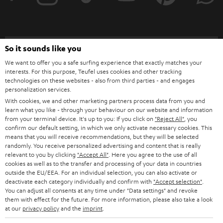
r
a
n
Kategorien
So it sounds like you
m
We want to offer you a safe surfing experience that exactly matches your
HEIMKINO
e
interests. For this purpose, Teufel uses cookies and other tracking
Unternehmen
technologies on these websites - also from third parties - and engages
l
personalization services.
HEIMKINO-KOMPLETTANLAGEN
SUPPORT
d
With cookies, we and other marketing partners process data from you and
Teufel Onlineshops
learn what you like - through your behaviour on our website and information
SOUNDBARS
u
from your terminal device. It's up to you: If you click on
"Reject All"
, you
KARRIERE
DEUTSCHLAND
confirm our default setting, in which we only activate necessary cookies. This
n
STEREO
means that you will receive recommendations, but they will be selected
PRESSE & MARKETING
g
randomly. You receive personalized advertising and content that is really
ÖSTERREICH
relevant to you by clicking
"Accept All"
. Here you agree to the use of all
SMART HOME
GESCHÄFTSKUNDEN
cookies as well as to the transfer and processing of your data in countries
outside the EU/EEA. For an individual selection, you can also activate or
SCHWEIZ
BLUETOOTH-LAUTSPRECHER
deactivate each category individually and confirm with
"Accept selection"
.
PARTNERPROGRAMM
You can adjust all consents at any time under "Data settings" and revoke
them with effect for the future. For more information, please also take a look
KOPFHÖRER
NIEDERLANDE
BLOG
at our
privacy policy
and the
imprint
.