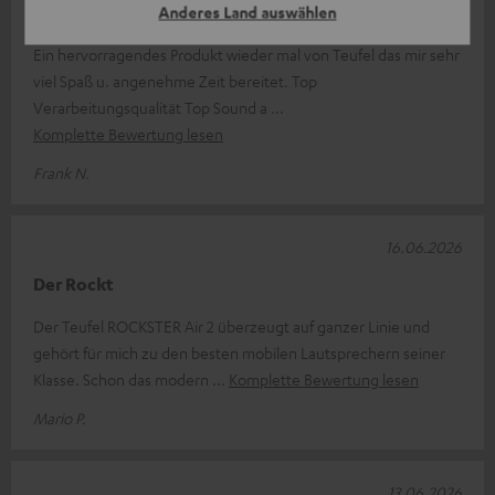
Rockster air 2
Anderes Land auswählen
Ein hervorragendes Produkt wieder mal von Teufel das mir sehr
viel Spaß u. angenehme Zeit bereitet. Top
Verarbeitungsqualität Top Sound a
Komplette Bewertung lesen
Frank N.
16.06.2026
Der Rockt
Der Teufel ROCKSTER Air 2 überzeugt auf ganzer Linie und
gehört für mich zu den besten mobilen Lautsprechern seiner
Klasse. Schon das modern
Komplette Bewertung lesen
Mario P.
13.06.2026