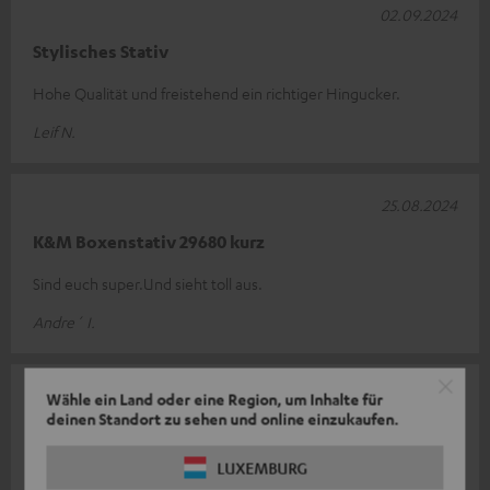
02.09.2024
Stylisches Stativ
Hohe Qualität und freistehend ein richtiger Hingucker.
Leif N.
25.08.2024
K&M Boxenstativ 29680 kurz
Sind euch super.Und sieht toll aus.
Andre´ I.
23.07.2024
Wähle ein Land oder eine Region, um Inhalte für
deinen Standort zu sehen und online einzukaufen.
Top Ständer
LUXEMBURG
Super massiv, perfekt für Teufel Box