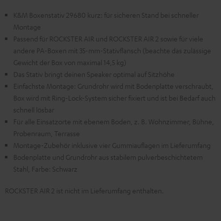
K&M Boxenstativ 29680 kurz: für sicheren Stand bei schneller
Montage
Passend für ROCKSTER AIR und ROCKSTER AIR 2 sowie für viele
andere PA-Boxen mit 35-mm-Stativflansch (beachte das zulässige
Gewicht der Box von maximal 14,5 kg)
Das Stativ bringt deinen Speaker optimal auf Sitzhöhe
Einfachste Montage: Grundrohr wird mit Bodenplatte verschraubt,
Box wird mit Ring-Lock-System sicher fixiert und ist bei Bedarf auch
schnell lösbar
Für alle Einsatzorte mit ebenem Boden, z. B. Wohnzimmer, Bühne,
Probenraum, Terrasse
Montage-Zubehör inklusive vier Gummiauflagen im Lieferumfang
Bodenplatte und Grundrohr aus stabilem pulverbeschichtetem
Stahl, Farbe: Schwarz
ROCKSTER AIR 2 ist nicht im Lieferumfang enthalten.