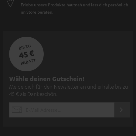
Erlebe unsere Produkte hautnah und lass dich persönlich
im Store beraten.
BIS ZU
45 €
RABATT
N
Wähle deinen Gutschein!
Melde dich für den Newsletter an und erhalte bis zu
e
45 € als Dankeschön.
w
s
JETZT
EMAIL
l
ANME
WIDGET
e
t