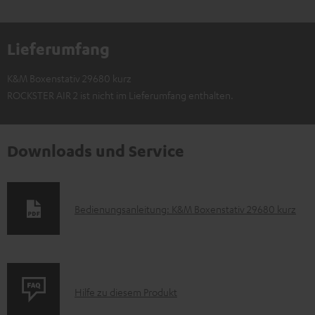
Lieferumfang
K&M Boxenstativ 29680 kurz
ROCKSTER AIR 2 ist nicht im Lieferumfang enthalten.
Downloads und Service
D
Bedienungsanleitung: K&M Boxenstativ 29680 kurz
o
k
u
P
m
Hilfe zu diesem Produkt
r