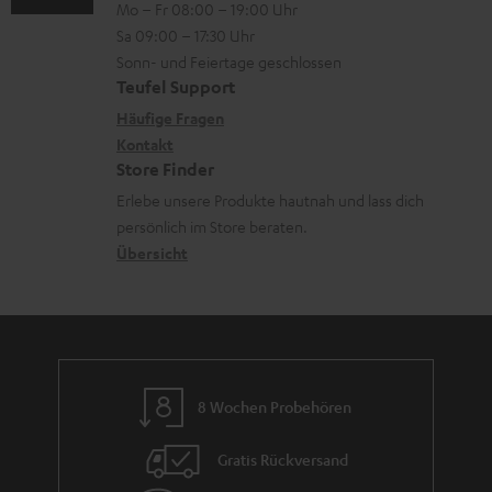
l
Mo – Fr 08:00 – 19:00 Uhr
-
n
o
z
a
Sa 09:00 – 17:30 Uhr
L
t
n
u
Sonn- und Feiertage geschlossen
d
e
a
e
Teufel Support
m
e
x
k
n
Häufige Fragen
V
n
i
Kontakt
t
z
e
Store Finder
k
d
u
r
Erlebe unsere Produkte hautnah und lass dich
o
a
r
s
persönlich im Store beraten.
n
t
G
Übersicht
a
e
a
n
n
r
d
a
n
8 Wochen Probehören
t
i
Gratis Rückversand
e