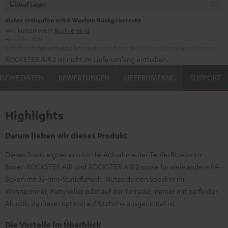
Auf Lager
Sicher einkaufen mit 8 Wochen Rückgaberecht
inkl. kostenlosem
Rückversand
Hersteller:
K&M
Sicherheitshinweise
Ersatzteile
Reparaturen
Software-Updates
Gesetzliche Gewährleistung
ROCKSTER AIR 2 ist nicht im Lieferumfang enthalten.
ISCHE DATEN
BEWERTUNGEN
LIEFERUMFANG
SUPPORT
Highlights
Darum lieben wir dieses Produkt
Dieses Stativ eignet sich für die Aufnahme der Teufel Bluetooth-
Boxen ROCKSTER AIR und ROCKSTER AIR 2 sowie für viele andere PA-
Boxen mit 35-mm-Stativflansch. Nutze deinen Speaker im
Wohnzimmer, Partykeller oder auf der Terrasse, immer mit perfekter
Akustik, da dieser optimal auf Sitzhöhe ausgerichtet ist.
Die Vorteile im Überblick