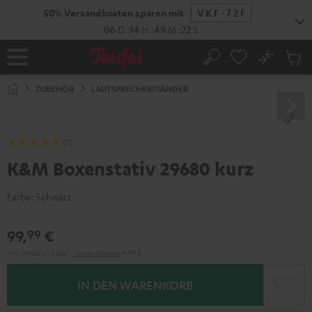
ZUM
50% Versandkosten sparen mit
VKF-72F
NHALT
RINGEN
06
D
:
14
H
:
49
M
:
21
S
No
Abs
Startseite
Suche
Artike
im
ZUBEHÖR
LAUTSPRECHERSTÄNDER
Waren
(7)
K&M Boxenstativ 29680 kurz
Farbe:
Schwarz
99,
€
99
Inkl. MwSt
und zzgl.
Versandkosten
4,99 €
IN DEN WARENKORB