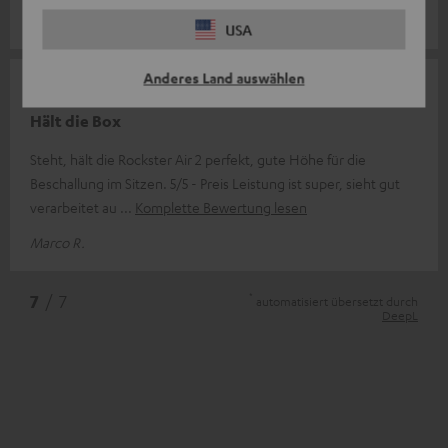
Joachim M.
USA
Anderes Land auswählen
14.07.2024
Hält die Box
Steht, hält die Rockster Air 2 perfekt, gute Höhe für die
Beschallung im Sitzen. 5/5 - Preis Leistung ist super, sieht gut
verarbeitet au
Komplette Bewertung lesen
Marco R.
*
7
/ 7
automatisiert übersetzt durch
DeepL