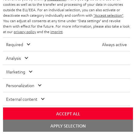
KOPFHÖRER
cookies as well as to the transfer and processing of your data in countries
NIEDERLANDE
BLOG
outside the EU/EEA. For an individual selection, you can also activate or
deactivate each category individually and confirm with
"Accept selection"
.
BLUETOOTH-KOPFHÖRER
NEWSLETTER
You can adjust all consents at any time under "Data settings" and revoke
BELGIEN
them with effect for the future. For more information, please also take a look
STEREOANLAGEN
at our
privacy policy
and the
imprint
.
STORES
FRANKREICH
LAUTSPRECHER
Required
Always active
DEINE VORTEILE BEI TEUFEL
POLEN
ULTIMA-SERIE
Analysis
TEUFEL STORY
Technische Änderungen, Tippfehler und Irrtum vorbehalten. Das auf unseren
IN-EAR-KOPFHÖRER
Marketing
SPANIEN
UNSER MANAGEMENT
Fotos abgebildete Zubehör ist nicht im Lieferumfang enthalten. Etwaige
Entsorgungsgebühren für Batterien sind im Preis inbegriffen.
FANSHOP
Personalization
NACHHALTIGKEIT
ITALIEN
©2026 Lautsprecher Teufel GmbH - All rights reserved.
NEUHEITEN
External content
UNSERE WERTE
USA
Impressum
AGB
Datenschutz
Daten-Einstellungen
EU Data Act
ACCEPT ALL
BARRIEREFREIHEIT
Vertrag widerrufen
WEITERE LÄNDER
Chat
APPLY SELECTION
starten