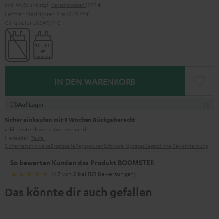
Inkl. MwSt
und zzgl.
Versandkosten
19,99 €
Letzter niedrigster Preis
249,
99
€
Originalpreis
349,
99
€
IN DEN WARENKORB
Auf Lager
Sicher einkaufen mit 8 Wochen Rückgaberecht
inkl. kostenlosem
Rückversand
Hersteller:
Teufel
Sicherheitshinweise
Ersatzteile
Reparaturen
Software-Updates
Gesetzliche Gewährleistung
So bewerten Kunden das Produkt BOOMSTER
(4.7 von 5 bei 1151 Bewertungen)
Das könnte dir auch gefallen