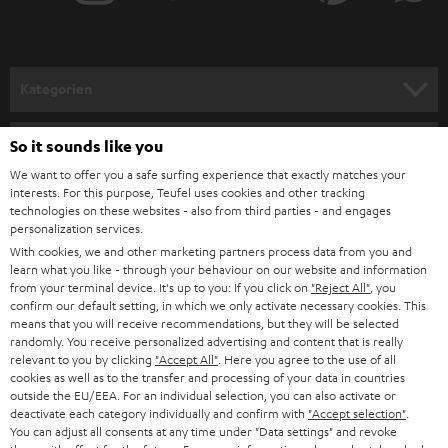
r
a
n
Kategorien
m
HEIMKINO
e
Unternehmen
So it sounds like you
l
We want to offer you a safe surfing experience that exactly matches your
HEIMKINO-KOMPLETTANLAGEN
SUPPORT
interests. For this purpose, Teufel uses cookies and other tracking
d
Teufel Onlineshops
technologies on these websites - also from third parties - and engages
SOUNDBARS
u
personalization services.
KARRIERE
DEUTSCHLAND
With cookies, we and other marketing partners process data from you and
n
STEREO
learn what you like - through your behaviour on our website and information
PRESSE & MARKETING
g
from your terminal device. It's up to you: If you click on
"Reject All"
, you
ÖSTERREICH
confirm our default setting, in which we only activate necessary cookies. This
SMART HOME
GESCHÄFTSKUNDEN
means that you will receive recommendations, but they will be selected
randomly. You receive personalized advertising and content that is really
SCHWEIZ
BLUETOOTH-LAUTSPRECHER
relevant to you by clicking
"Accept All"
. Here you agree to the use of all
PARTNERPROGRAMM
cookies as well as to the transfer and processing of your data in countries
outside the EU/EEA. For an individual selection, you can also activate or
KOPFHÖRER
NIEDERLANDE
BLOG
deactivate each category individually and confirm with
"Accept selection"
.
You can adjust all consents at any time under "Data settings" and revoke
BLUETOOTH-KOPFHÖRER