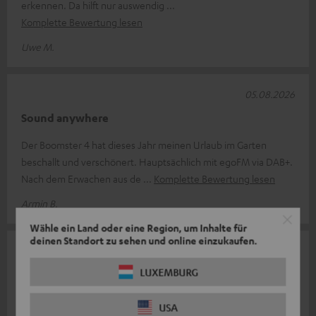
erkennen. Da hilft nur auswendig
Komplette Bewertung lesen
Uwe M.
05.08.2026
Sound anywhere
Der Boomster 4 hat dieses Jahr meinen Urlaub im Garten
beschallt und verschönert. Hauptsächlich mit egoFM via DAB+.
Nach dem Erwachen aus de
Komplette Bewertung lesen
Armin B.
Wähle ein Land oder eine Region, um Inhalte für
deinen Standort zu sehen und online einzukaufen.
04.08.2026
LUXEMBURG
Hervorragend
Die Boomster 4 ist eine multifunktionale Soundbox mit
USA