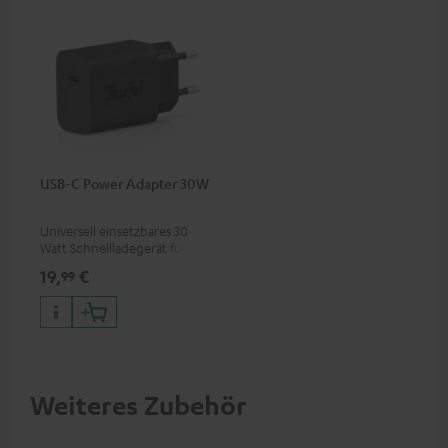
USB-C Power Adapter 30W
Universell einsetzbares 30
Watt Schnellladegerät für
Kopfhörer & Portables sowie
19,
€
99
Apple iPhones, Android
Smartphones, Tablets und
Geräte mit USB-C-Anschluss
Weiteres Zubehör