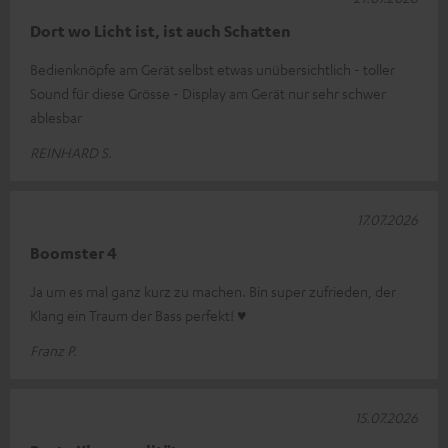
Dort wo Licht ist, ist auch Schatten
Bedienknöpfe am Gerät selbst etwas unübersichtlich - toller
Sound für diese Grösse - Display am Gerät nur sehr schwer
ablesbar
REINHARD S.
17.07.2026
Boomster 4
Ja um es mal ganz kurz zu machen. Bin super zufrieden, der
Klang ein Traum der Bass perfekt! ♥
Franz P.
15.07.2026