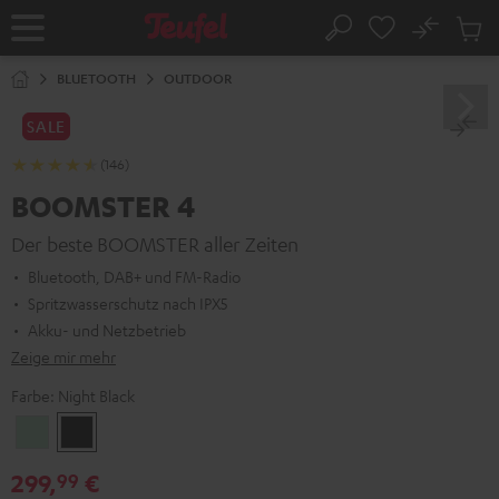
ZUM
NHALT
No
Abs
Startseite
Suche
RINGEN
Artike
im
BLUETOOTH
OUTDOOR
Waren
SALE
(146)
BOOMSTER 4
Der beste BOOMSTER aller Zeiten
Bluetooth, DAB+ und FM-Radio
Spritzwasserschutz nach IPX5
Akku- und Netzbetrieb
Zeige mir mehr
Farbe:
Night Black
Mint
Night
Green
Black
299,
€
99