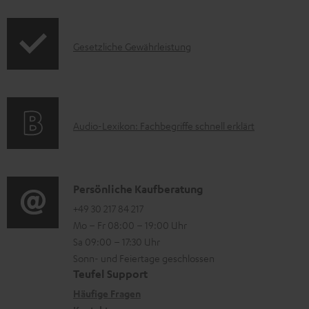
f
t
e
o
F
r
I
Gesetzliche Gewährleistung
r
A
u
n
m
Q
n
f
a
s
t
o
t
e
A
Audio-Lexikon: Fachbegriffe schnell erklärt
r
i
r
u
m
o
l
d
a
n
a
i
K
Persönliche Kaufberatung
t
e
d
o
o
+49 30 217 84 217
i
n
e
Mo – Fr 08:00 – 19:00 Uhr
-
n
o
z
n
Sa 09:00 – 17:30 Uhr
L
t
n
u
Sonn- und Feiertage geschlossen
e
a
e
Teufel Support
m
x
k
n
Häufige Fragen
V