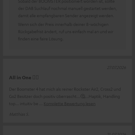
Sobald der BOOMSTER positioniert worden ist, sollte
der DAB Suchlauf nochmal manuell gestartet werden,
damit alle empfangbaren Sender angezeigt werden.
Wenn sich der Preis innerhalb deiner 8-wöchigen
Rückgabefrist ändert, ruf uns einfach mal an und wir
finden eine faire Lösung.
27.07.2026
All in One 👍🏻
Der Boomster 4 hat mich als reiner Rockster Air2, Cross2 und
Go2 Besitzer doch positiv überrascht...🤔...Haptik, Handling
top... intuitiv be
Komplette Bewertung lesen
Matthias S.
21.07.2026