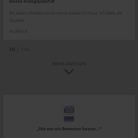
Beste Klangqualität
Bin total zufrieden.es ist meine zweite im Haus. Ich liebe die
Qualität
Rudelio K.
10
/ 146
MEHR ANZEIGEN
„Nie war ein Boomster besser…“