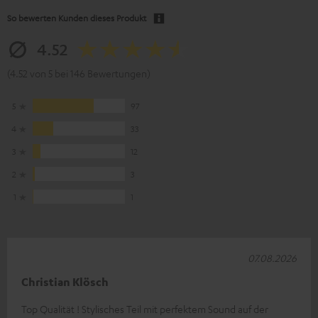
So bewerten Kunden dieses Produkt
4.52
(4.52 von 5 bei 146 Bewertungen)
5
97
4
33
3
12
2
3
1
1
07.08.2026
Christian Klösch
Top Qualität ! Stylisches Teil mit perfektem Sound auf der