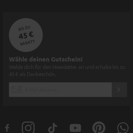
BIS ZU
45 €
RABATT
N
Wähle deinen Gutschein!
Melde dich für den Newsletter an und erhalte bis zu
e
45 € als Dankeschön.
w
s
JETZT
EMAIL
l
ANME
WIDGET
e
t
t
e