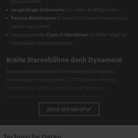
Instrumenten
Langhubiger Subwoofer
für tiefen, kräftigen Bass
Passive Membranen
drücken die Grenzfrequenz noch
weiter nach unten
Leistungsstarke
Class-D-Verstärker
für hohe Pegel bei
minimalem Stromverbrauch
Breite Stereobühne dank Dynamore
Durch unsere hier in Berlin entwickelte Dynamore
Technologie erzeugt der BOOMSTER eine virtuelle
Stereobühne, welche ohne Klangverfärbungen
insbesondere Musik sehr plastisch darstellt.
ZEIGE MIR MEHR
Technische Daten