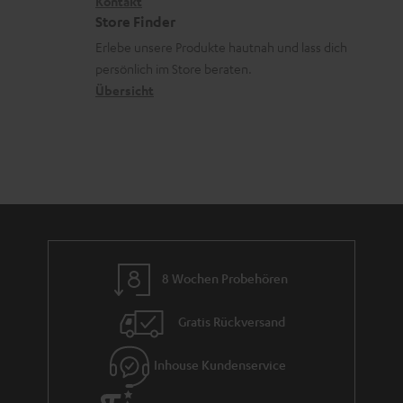
i
Kontakt
t
z
e
Store Finder
k
d
u
r
Erlebe unsere Produkte hautnah und lass dich
o
a
r
s
persönlich im Store beraten.
n
t
G
Übersicht
a
e
a
n
n
r
d
a
n
t
i
e
8 Wochen Probehören
Gratis Rückversand
Inhouse Kundenservice