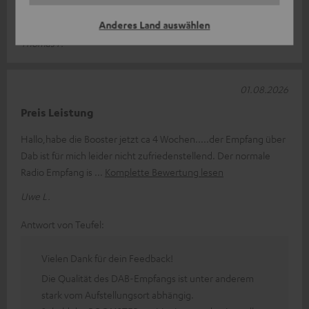
hervorragendem Klang, DAB, FM und Bluetooth funktionieren
einwandfrei. Ich bin begeis
Komplette Bewertung lesen
Anderes Land auswählen
Thomas F.
01.08.2026
Preis Leistung
Hallo,habe die Booster jetzt ca 4 Wochen.....der Empfang über
Dab ist für mich leider nicht zufriedenstellend. Der normale
Radio Empfang is
Komplette Bewertung lesen
Uwe L.
Antwort von Teufel:
Vielen Dank für dein Feedback!
Die Qualität des DAB-Empfangs ist unter anderem
stark vom Aufstellungsort abhängig.