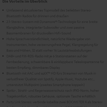
Die Vorteile im Überblick
Umfassend aktualisiertes Topmodell des beliebten Stereo-
Bluetooth-Radios für drinnen und draußen
2.1-Stereo-System mit Dynamore®-Technologie für eine breite
Klangbühne, integrierter Subwoofer und zwei passive
Bassmembranen für druckvollen HiFi-Sound
Hohe Sprachverständlichkeit, natürliche Wiedergabe von
Instrumenten, hohe verzerrungsfreie Pegel, Klangregelung für
Bass und Höhen, 32 statt vorher 16 Lautstärkeabstufungen
DAB+ und FM-RDS-Radio mit je 6 Stationstasten auf der
Fernbedienung, schwenkbare & einklappbare Teleskopantenne für
besten Empfang, dimmbares Display
Bluetooth mit AAC und aptX™ HD fürs Streamen von Musik in
verlustfreier Qualität von Spotify, Apple Music, Youtube etc.,
unterstützt Multipoint (zweites Smartphone koppeln)
Spritz-, Strahl- und Regenwasserschutz nach IPX5-Norm, hoher
Tragekomfort, robustes Gehäuse, optionale Tasche erhältlich
Party Link Stereo: verbinde kabellos zwei BOOMSTER 4 als Stereo-