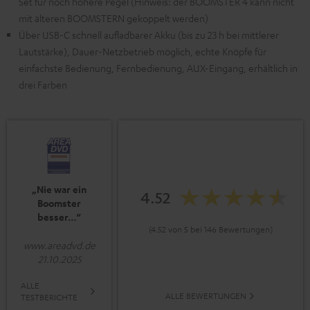
Set für noch höhere Pegel (Hinweis: der BOOMSTER 4 kann nicht
mit älteren BOOMSTERN gekoppelt werden)
Über USB-C schnell aufladbarer Akku (bis zu 23 h bei mittlerer
Lautstärke), Dauer-Netzbetrieb möglich, echte Knöpfe für
einfachste Bedienung, Fernbedienung, AUX-Eingang, erhältlich in
drei Farben
„Nie war ein
4.52
Boomster
besser…“
(4.52 von 5 bei 146 Bewertungen)
www.areadvd.de
21.10.2025
ALLE
ALLE BEWERTUNGEN
TESTBERICHTE