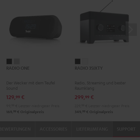
RADIO
RADIO
RADIO
RADIO
RADIO ONE
RADIO 3SIXTY
ONE
ONE
3SIXTY
3SIXTY
Black
Light
Schwarz
Weiß
Der Wecker mit dem Teufel
Radio, Streaming und bester
Gray
Sound
Raumklang
129,
€
299,
€
99
99
99,
99
€
Letzter niedrigster Preis
229,
99
€
Letzter niedrigster Preis
99
99
169,
€
Originalpreis
349,
€
Originalpreis
BEWERTUNGEN
ACCESSORIES
LIEFERUMFANG
SUPPORT