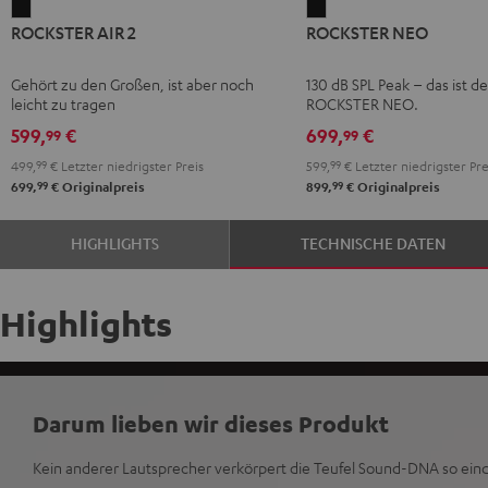
ROCKSTER
ROCKSTER
ROCKSTER AIR 2
ROCKSTER NEO
AIR
NEO
2
Schwarz
Gehört zu den Großen, ist aber noch
130 dB SPL Peak – das ist de
Schwarz
leicht zu tragen
ROCKSTER NEO.
599,
€
699,
€
99
99
499,
99
€
Letzter niedrigster Preis
599,
99
€
Letzter niedrigster Pre
99
99
699,
€
Originalpreis
899,
€
Originalpreis
HIGHLIGHTS
TECHNISCHE DATEN
Highlights
Darum lieben wir dieses Produkt
Kein anderer Lautsprecher verkörpert die Teufel Sound-DNA so ein