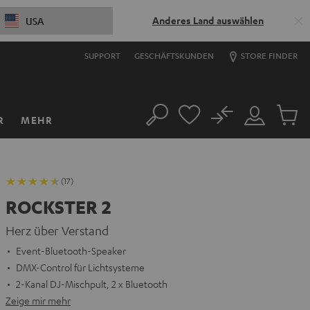
Anderes Land auswählen
USA
SUPPORT
GESCHÄFTSKUNDEN
STORE FINDER
No
R
MEHR
Suche
Mein
Artikel
Konto
im
Warenk
(17)
ROCKSTER 2
Herz über Verstand
Event-Bluetooth-Speaker
DMX-Control für Lichtsysteme
2-Kanal DJ-Mischpult, 2 x Bluetooth
Zeige mir mehr