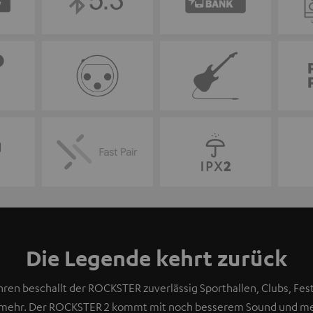
Die Legende kehrt zurück
hren beschallt der ROCKSTER zuverlässig Sporthallen, Clubs, Fest
mehr. Der ROCKSTER 2 kommt mit noch besserem Sound und me