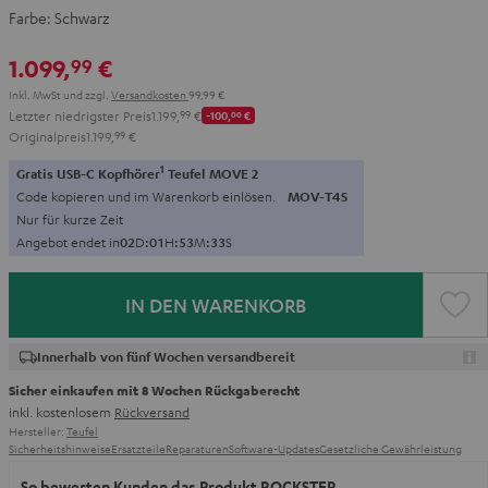
Farbe:
Schwarz
1.099,
€
99
Inkl. MwSt
und zzgl.
Versandkosten
99,99 €
Letzter niedrigster Preis
1.199,
99
€
-100,
00
€
Originalpreis
1.199,
99
€
1
Gratis USB-C Kopfhörer
Teufel MOVE 2
Code kopieren und im Warenkorb einlösen.
MOV-T4S
Nur für kurze Zeit
Angebot endet in
0
2
D
:
0
1
H
:
5
3
M
:
3
2
S
IN DEN WARENKORB
Innerhalb von fünf Wochen versandbereit
Sicher einkaufen mit 8 Wochen Rückgaberecht
inkl. kostenlosem
Rückversand
Hersteller:
Teufel
Sicherheitshinweise
Ersatzteile
Reparaturen
Software-Updates
Gesetzliche Gewährleistung
So bewerten Kunden das Produkt ROCKSTER