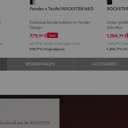
Fender
ROCKST
Fender x Teufel ROCKSTER NEO
ROCKSTER 
x
2
Teufel
+
r
Exklusive Sonderedition im Fender
Unser größt
ROCKSTER
Shure
Design
Mikrofon
NEO
PGA58
779,
€
1.184,
€
99
99
Deal
Black
Schwarz
is
829,
99
€
Letzter niedrigster Preis
1.284,
99
€
Letz
&
99
99
899,
€
Originalpreis
1.294,
€
Ori
Steel
BEWERTUNGEN
ACCESSORIES
drucksvoll wie der ROCKSTER