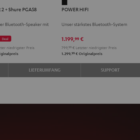
ER
POWER
2 + Shure PGA58
POWER HIFI
HIFI
Schwarz
er Bluetooth-Speaker mit
Unser stärkstes Bluetooth-System
1.199,
€
99
Deal
ter niedrigster Preis
799,
99
€
Letzter niedrigster Preis
99
ginalpreis
1.299,
€
Originalpreis
LIEFERUMFANG
SUPPORT