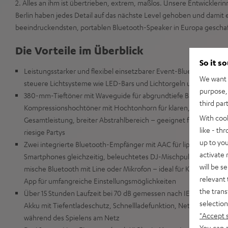
2. Alles an ihm ist übertrieben, extrem, maßlos. Unsere Entwicklerin
Berlin haben jedes Detail auf das nächste Level gehoben und damit 
beeindruckendsten, portablen Bluetooth-Speaker in Europa geschaf
Die Vorteile im Überblick
So it s
Leistungsstarker und flexibel einsetzbarer Event-Bluetooth-Spe
We want t
steuere Lichtsysteme wie LED-Bars und Lichtorgeln und synchroni
purpose, 
380-mm-Tieftöner mit Waveguide für abgrundtiefe Bässe bis 36 Hz
third par
Kompressionshochtöner mit Hochtonhorn für klaren, fein aufgel
With coo
Gesamtleistung, breiter Abstrahlbereich – geeignet für Live-Mu
like - th
riesige Partys
up to you
Zwei integrierte Bluetooth-Empfänger mit AAC für lippensynchr
activate
Smartphones gleichzeitig, beleuchtetes DJ-Mischpult: erstelle 
will be s
mische Bluetooth mit Line oder Mikrofon – ideal für Karaoke, Ko
relevant 
App für umfangreiche Einstellungsmöglichkeiten
the trans
Über 15 Stunden Laufzeit bei 70 dB gemessen nach IEC-Norm, we
selection
Akku mit Tiefentladeschutz, Schnellladefunktion, Netzbetrieb au
"Accept 
während des Spielens am Netz
You can a