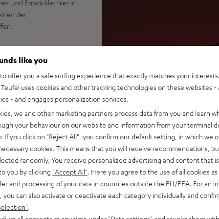
nen und Entwickler hier in
einen der
fen.
ounds like you
aker mit DMX-Control –
o offer you a safe surfing experience that exactly matches your interests.
siere sie zu deiner Musik
Teufel uses cookies and other tracking technologies on these websites - 
 (- 6 dB), hochbelastbarer
ties - and engages personalization services.
östen Sound, 440 Watt (RMS)
kies, we and other marketing partners process data from you and learn w
sik, Performances, Reden und
rough your behaviour on our website and information from your terminal de
: If you click on
"Reject All"
, you confirm our default setting, in which we o
one Wiedergabe, kopple zwei
 necessary cookies. This means that you will receive recommendations, bu
Übergänge zwischen Songs,
elected randomly. You receive personalized advertising and content that is 
pfhörerausgang, Teufel Go
to you by clicking
"Accept All"
. Here you agree to the use of all cookies as 
fer and processing of your data in countries outside the EU/EEA. For an in
chselbarer Hochleistungs-
, you can also activate or deactivate each category individually and confi
ch ohne Akku, Akku lädt auch
selection"
.
djust all consents at any time under "Data settings" and revoke them with