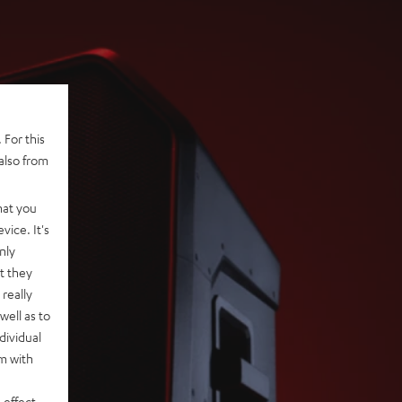
 For this
also from
hat you
vice. It's
nly
t they
really
well as to
dividual
rm with
 effect