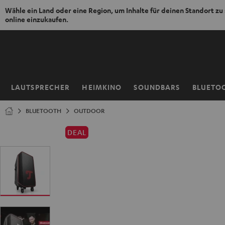
Wähle ein Land oder eine Region, um Inhalte für deinen Standort zu
online einzukaufen.
ZUM
NHALT
RINGEN
LAUTSPRECHER
HEIMKINO
SOUNDBARS
BLUETO
Startseite
BLUETOOTH
OUTDOOR
DEAL