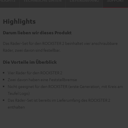
HLIGHTS
TECHNISCHE DATEN
LIEFERUMFANG
SUPPORT
Highlights
Darum lieben wir dieses Produkt
Das Räder-Set für den ROCKSTER 2 beinhaltet vier anschraubbare
Räder, zwei davon sind festellbar.
Die Vorteile im Überblick
Vier Räder für den ROCKSTER 2
Zwei davon haben eine Feststellbremse
Nicht geeignet für den ROCKSTER (erste Generation, mit Kreis am
Teufel Logo)
Das Räder-Set ist bereits im Lieferumfang des ROCKSTER 2
enthalten