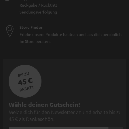
Rückgabe / Rücktritt
Sendungsverfolgung
Store Finder
Erlebe unsere Produkte hautnah und lass dich persönlich
im Store beraten.
BIS ZU
45 €
RABATT
N
Wähle deinen Gutschein!
Melde dich für den Newsletter an und erhalte bis zu
e
45 € als Dankeschön.
w