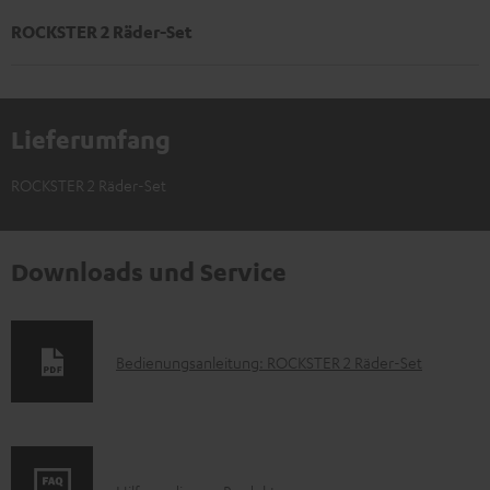
ROCKSTER 2 Räder-Set
Lieferumfang
ROCKSTER 2 Räder-Set
Downloads und Service
D
Bedienungsanleitung: ROCKSTER 2 Räder-Set
o
k
u