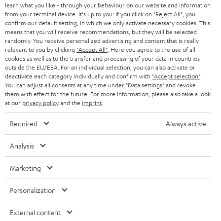
g
learn what you like - through your behaviour on our website and information
ÖSTERREICH
SMART HOME
from your terminal device. It's up to you: If you click on
"Reject All"
, you
GESCHÄFTSKUNDEN
confirm our default setting, in which we only activate necessary cookies. This
means that you will receive recommendations, but they will be selected
SCHWEIZ
BLUETOOTH-LAUTSPRECHER
PARTNERPROGRAMM
randomly. You receive personalized advertising and content that is really
relevant to you by clicking
"Accept All"
. Here you agree to the use of all
KOPFHÖRER
cookies as well as to the transfer and processing of your data in countries
NIEDERLANDE
BLOG
outside the EU/EEA. For an individual selection, you can also activate or
deactivate each category individually and confirm with
"Accept selection"
.
BLUETOOTH-KOPFHÖRER
NEWSLETTER
You can adjust all consents at any time under "Data settings" and revoke
BELGIEN
them with effect for the future. For more information, please also take a look
STEREOANLAGEN
at our
privacy policy
and the
imprint
.
STORES
FRANKREICH
LAUTSPRECHER
Required
Always active
DEINE VORTEILE BEI TEUFEL
POLEN
ULTIMA-SERIE
Analysis
TEUFEL STORY
Technische Änderungen, Tippfehler und Irrtum vorbehalten. Das auf unseren
IN-EAR-KOPFHÖRER
Marketing
SPANIEN
UNSER MANAGEMENT
Fotos abgebildete Zubehör ist nicht im Lieferumfang enthalten. Etwaige
Entsorgungsgebühren für Batterien sind im Preis inbegriffen.
FANSHOP
Personalization
NACHHALTIGKEIT
ITALIEN
©2026 Lautsprecher Teufel GmbH - All rights reserved.
NEUHEITEN
External content
UNSERE WERTE