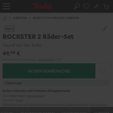
ZUM
NHALT
No
Abs
Startseite
Suche
RINGEN
Artike
im
ZUBEHÖR
BLUETOOTH SPEAKER ZUBEHÖR
Waren
NEU
ROCKSTER 2 Räder-Set
Sound von der Rolle
49,
€
99
Set-Preis inkl. MwSt
und zzgl.
Versandkosten
4,99 €
IN DEN WARENKORB
Auf Lager
Sicher einkaufen mit 8 Wochen Rückgaberecht
inkl. kostenlosem
Rückversand
Hersteller:
Teufel
Sicherheitshinweise
Ersatzteile
Reparaturen
Software-Updates
Gesetzliche Gewährleistung