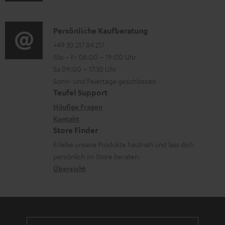
u
m
o
d
a
n
i
K
Persönliche Kaufberatung
t
e
o
o
+49 30 217 84 217
i
n
Mo – Fr 08:00 – 19:00 Uhr
-
n
o
z
Sa 09:00 – 17:30 Uhr
L
t
n
u
Sonn- und Feiertage geschlossen
e
a
e
Teufel Support
m
x
k
n
Häufige Fragen
V
i
Kontakt
t
z
e
Store Finder
k
d
u
r
Erlebe unsere Produkte hautnah und lass dich
o
a
r
s
persönlich im Store beraten.
n
t
G
Übersicht
a
e
a
n
n
r
d
a