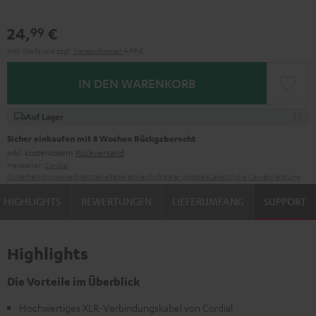
24,
€
99
Inkl. MwSt
und zzgl.
Versandkosten
4,99 €
IN DEN WARENKORB
Auf Lager
Sicher einkaufen mit 8 Wochen Rückgaberecht
inkl. kostenlosem
Rückversand
Hersteller:
Cordial
Sicherheitshinweise
Ersatzteile
Reparaturen
Software-Updates
Gesetzliche Gewährleistung
HIGHLIGHTS
BEWERTUNGEN
LIEFERUMFANG
SUPPORT
Highlights
Die Vorteile im Überblick
Hochwertiges XLR-Verbindungskabel von Cordial