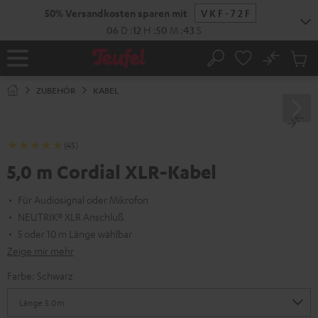
ZUM
50% Versandkosten sparen mit
VKF-72F
NHALT
RINGEN
06
D
:
12
H
:
50
M
:
42
S
No
Abs
Startseite
Suche
Artike
im
ZUBEHÖR
KABEL
Waren
(45)
5,0 m Cordial XLR-Kabel
Für Audiosignal oder Mikrofon
NEUTRIK® XLR Anschluß
5 oder 10 m Länge wählbar
Zeige mir mehr
Farbe:
Schwarz