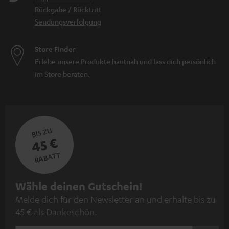
Rückgabe / Rücktritt
Sendungsverfolgung
Store Finder
Erlebe unsere Produkte hautnah und lass dich persönlich
im Store beraten.
BIS ZU
45 €
RABATT
N
Wähle deinen Gutschein!
Melde dich für den Newsletter an und erhalte bis zu
e
45 € als Dankeschön.
w