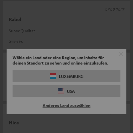
07.09.2025
Kabel
Super Qualität.
Sven H.
Wähle ein Land oder eine Region, um Inhalte für
07.08.2025
deinen Standort zu sehen und online einzukaufen.
Kabel
LUXEMBURG
Einfacher Anschluss und hochwertiges Kabel.
USA
Stéphane C.
(automatisch übersetzt *)
Anderes Land auswählen
24.06.2025
Nice