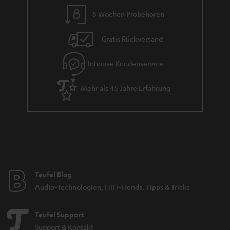
n
8 Wochen Probehören
t
i
Gratis Rückversand
e
Inhouse Kundenservice
Mehr als 45 Jahre Erfahrung
Teufel Blog
Audio-Technologien, HiFi-Trends, Tipps & Tricks
Teufel Support
Support & Kontakt