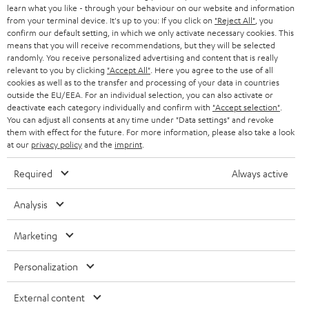
g
learn what you like - through your behaviour on our website and information
ÖSTERREICH
SMART HOME
from your terminal device. It's up to you: If you click on
"Reject All"
, you
GESCHÄFTSKUNDEN
confirm our default setting, in which we only activate necessary cookies. This
means that you will receive recommendations, but they will be selected
SCHWEIZ
BLUETOOTH-LAUTSPRECHER
PARTNERPROGRAMM
randomly. You receive personalized advertising and content that is really
relevant to you by clicking
"Accept All"
. Here you agree to the use of all
KOPFHÖRER
cookies as well as to the transfer and processing of your data in countries
NIEDERLANDE
BLOG
outside the EU/EEA. For an individual selection, you can also activate or
deactivate each category individually and confirm with
"Accept selection"
.
BLUETOOTH-KOPFHÖRER
NEWSLETTER
You can adjust all consents at any time under "Data settings" and revoke
BELGIEN
them with effect for the future. For more information, please also take a look
STEREOANLAGEN
at our
privacy policy
and the
imprint
.
STORES
FRANKREICH
LAUTSPRECHER
Required
Always active
DEINE VORTEILE BEI TEUFEL
POLEN
ULTIMA-SERIE
Analysis
TEUFEL STORY
Technische Änderungen, Tippfehler und Irrtum vorbehalten. Das auf unseren
IN-EAR-KOPFHÖRER
Marketing
SPANIEN
UNSER MANAGEMENT
Fotos abgebildete Zubehör ist nicht im Lieferumfang enthalten. Etwaige
Entsorgungsgebühren für Batterien sind im Preis inbegriffen.
FANSHOP
Personalization
NACHHALTIGKEIT
ITALIEN
©2026 Lautsprecher Teufel GmbH - All rights reserved.
NEUHEITEN
External content
UNSERE WERTE