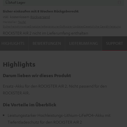
Auf Lager
Sicher einkaufen mit 8 Wochen Rückgaberecht
inkl. kostenlosem
Rückversand
Hersteller:
Teufel
Sicherheitshinweise
Ersatzteile
Reparaturen
Software-Updates
Gesetzliche Gewährleistung
ROCKSTER AIR 2 nicht im Lieferumfang enthalten
HIGHLIGHTS
BEWERTUNGEN
LIEFERUMFANG
SUPPORT
Highlights
Darum lieben wir dieses Produkt
Ersatz-Akku für den ROCKSTER AIR 2. Nicht passend für den
ROCKSTER AIR.
Die Vorteile im Überblick
Leistungsstarker Hochleistungs-Lithium-LiFePO4-Akku mit
Tiefentladeschutz für den ROCKSTER AIR 2