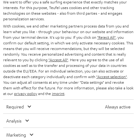
d
Teufel Onlineshops
We want to offer you a safe surfing experience that exactly matches your
interests. For this purpose, Teufel uses cookies and other tracking
SOUNDBARS
u
KARRIERE
technologies on these websites - also from third parties - and engages
DEUTSCHLAND
personalization services.
n
STEREO
With cookies, we and other marketing partners process data from you and
PRESSE & MARKETING
g
learn what you like - through your behaviour on our website and information
ÖSTERREICH
SMART HOME
from your terminal device. It's up to you: If you click on
"Reject All"
, you
GESCHÄFTSKUNDEN
confirm our default setting, in which we only activate necessary cookies. This
means that you will receive recommendations, but they will be selected
SCHWEIZ
BLUETOOTH-LAUTSPRECHER
PARTNERPROGRAMM
randomly. You receive personalized advertising and content that is really
relevant to you by clicking
"Accept All"
. Here you agree to the use of all
KOPFHÖRER
cookies as well as to the transfer and processing of your data in countries
NIEDERLANDE
BLOG
outside the EU/EEA. For an individual selection, you can also activate or
deactivate each category individually and confirm with
"Accept selection"
.
BLUETOOTH-KOPFHÖRER
NEWSLETTER
You can adjust all consents at any time under "Data settings" and revoke
BELGIEN
them with effect for the future. For more information, please also take a look
STEREOANLAGEN
at our
privacy policy
and the
imprint
.
STORES
FRANKREICH
LAUTSPRECHER
Required
Always active
DEINE VORTEILE BEI TEUFEL
POLEN
ULTIMA-SERIE
Analysis
TEUFEL STORY
Technische Änderungen, Tippfehler und Irrtum vorbehalten. Das auf unseren
IN-EAR-KOPFHÖRER
Marketing
SPANIEN
UNSER MANAGEMENT
Fotos abgebildete Zubehör ist nicht im Lieferumfang enthalten. Etwaige