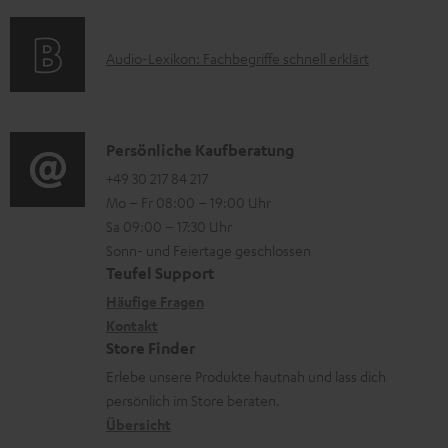
f
a
s
r
o
t
u
A
Audio-Lexikon: Fachbegriffe schnell erklärt
r
i
n
u
m
o
t
d
a
n
e
i
K
Persönliche Kaufberatung
t
e
r
o
o
+49 30 217 84 217
i
n
l
Mo – Fr 08:00 – 19:00 Uhr
-
n
o
z
a
Sa 09:00 – 17:30 Uhr
L
t
n
u
Sonn- und Feiertage geschlossen
d
e
a
e
Teufel Support
m
e
x
k
n
Häufige Fragen
V
n
i
Kontakt
t
z
e
Store Finder
k
d
u
r
Erlebe unsere Produkte hautnah und lass dich
o
a
r
s
persönlich im Store beraten.
n
t
G
Übersicht
a