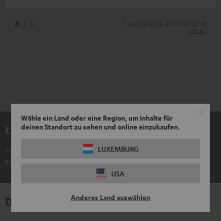
*
6
/ 6
automatisiert übersetzt durch
DeepL
Wähle ein Land oder eine Region, um Inhalte für
deinen Standort zu sehen und online einzukaufen.
Lieferumfang
LUXEMBURG
ROCKSTER AIR 2 Akku
ROCKSTER AIR 2 nicht im Lieferumfang enthalten
USA
Anderes Land auswählen
Downloads und Service