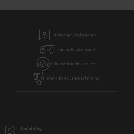
e
a
n
n
r
d
a
n
8 Wochen Probehören
t
i
Gratis Rückversand
e
Inhouse Kundenservice
Mehr als 45 Jahre Erfahrung
Teufel Blog