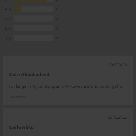
4
1
3
0
2
0
1
0
17.03.2026
Gute Akkulaufzeit
Für lange Partynächte optimal Akkuwechsel und weiter gehts
Werner K.
26.12.2025
Geile Akku