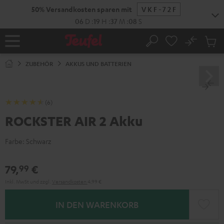
ZUM
50% Versandkosten sparen mit
VKF-72F
NHALT
RINGEN
06
D
:
19
H
:
37
M
:
08
S
No
Abs
Startseite
Suche
Artike
im
ZUBEHÖR
AKKUS UND BATTERIEN
Waren
(6)
ROCKSTER AIR 2 Akku
Farbe:
Schwarz
79,
€
99
Inkl. MwSt
und zzgl.
Versandkosten
4,99 €
IN DEN WARENKORB