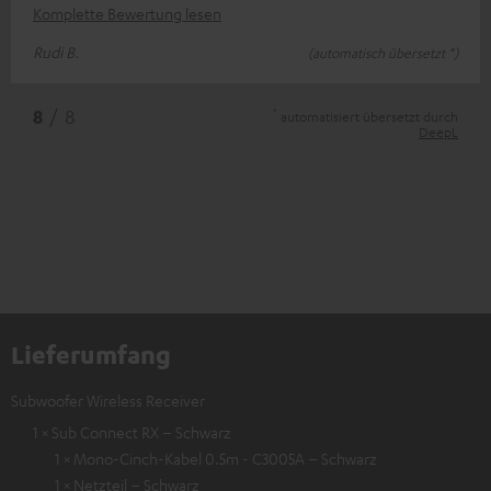
Komplette Bewertung lesen
Rudi B.
(automatisch übersetzt *)
*
8
/ 8
automatisiert übersetzt durch
DeepL
Lieferumfang
Subwoofer Wireless Receiver
1 × Sub Connect RX – Schwarz
1 × Mono-Cinch-Kabel 0.5m - C3005A – Schwarz
1 × Netzteil – Schwarz