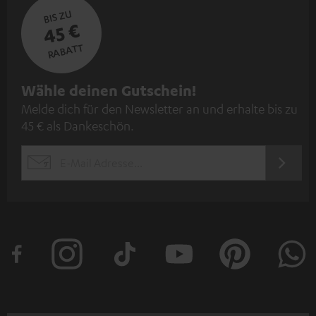
BIS ZU
45 €
RABATT
N
Wähle deinen Gutschein!
Melde dich für den Newsletter an und erhalte bis zu
e
45 € als Dankeschön.
w
s
JETZT
EMAIL
l
ANME
WIDGET
e
t
t
e
r
a