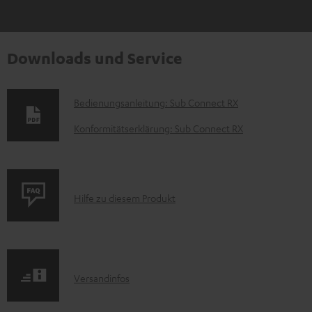
Downloads und Service
D
Bedienungsanleitung: Sub Connect RX
o
Konformitätserklärung: Sub Connect RX
k
u
m
P
Hilfe zu diesem Produkt
e
r
n
o
t
d
e
I
Versandinfos
u
z
n
k