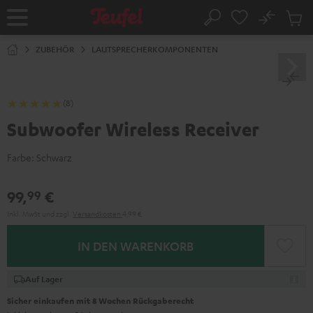
ZUM
NHALT
No
Abs
Startseite
Suche
RINGEN
Artike
im
ZUBEHÖR
LAUTSPRECHERKOMPONENTEN
Waren
(8)
Subwoofer Wireless Receiver
Farbe:
Schwarz
99,
€
99
Inkl. MwSt
und zzgl.
Versandkosten
4,99 €
IN DEN WARENKORB
Auf Lager
Sicher einkaufen mit 8 Wochen Rückgaberecht