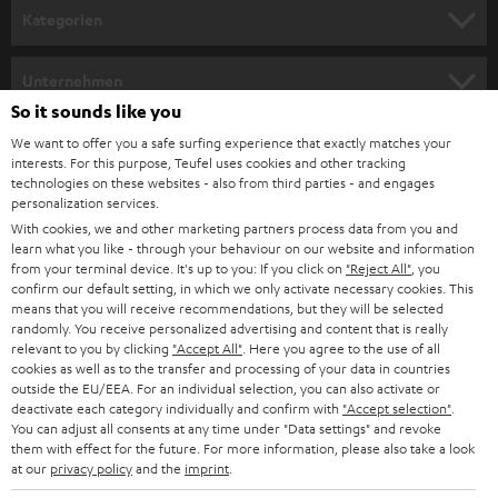
n
Kategorien
m
HEIMKINO
e
Unternehmen
l
So it sounds like you
HEIMKINO-KOMPLETTANLAGEN
SUPPORT
d
Teufel Onlineshops
We want to offer you a safe surfing experience that exactly matches your
interests. For this purpose, Teufel uses cookies and other tracking
SOUNDBARS
u
KARRIERE
technologies on these websites - also from third parties - and engages
DEUTSCHLAND
personalization services.
n
STEREO
With cookies, we and other marketing partners process data from you and
PRESSE & MARKETING
g
learn what you like - through your behaviour on our website and information
ÖSTERREICH
SMART HOME
from your terminal device. It's up to you: If you click on
"Reject All"
, you
GESCHÄFTSKUNDEN
confirm our default setting, in which we only activate necessary cookies. This
means that you will receive recommendations, but they will be selected
SCHWEIZ
BLUETOOTH-LAUTSPRECHER
PARTNERPROGRAMM
randomly. You receive personalized advertising and content that is really
relevant to you by clicking
"Accept All"
. Here you agree to the use of all
KOPFHÖRER
cookies as well as to the transfer and processing of your data in countries
NIEDERLANDE
BLOG
outside the EU/EEA. For an individual selection, you can also activate or
deactivate each category individually and confirm with
"Accept selection"
.
BLUETOOTH-KOPFHÖRER
NEWSLETTER
You can adjust all consents at any time under "Data settings" and revoke
BELGIEN
them with effect for the future. For more information, please also take a look
STEREOANLAGEN
at our
privacy policy
and the
imprint
.
STORES
FRANKREICH