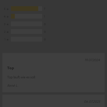
5
7
4
1
3
0
2
0
1
0
19.07.2024
Top
Top läuft wie es soll
René L.
06.07.2023