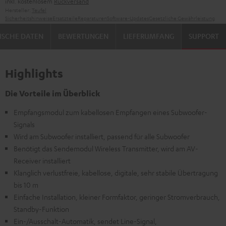
inkl. kostenlosem
Rückversand
Hersteller:
Teufel
Sicherheitshinweise
Ersatzteile
Reparaturen
Software-Updates
Gesetzliche Gewährleistung
ISCHE DATEN
BEWERTUNGEN
LIEFERUMFANG
SUPPORT
Highlights
Die Vorteile im Überblick
Empfangsmodul zum kabellosen Empfangen eines Subwoofer-
Signals
Wird am Subwoofer installiert, passend für alle Subwoofer
Benötigt das Sendemodul Wireless Transmitter, wird am AV-
Receiver installiert
Klanglich verlustfreie, kabellose, digitale, sehr stabile Übertragung
bis 10 m
Einfache Installation, kleiner Formfaktor, geringer Stromverbrauch,
Standby-Funktion
Ein-/Ausschalt-Automatik, sendet Line-Signal,