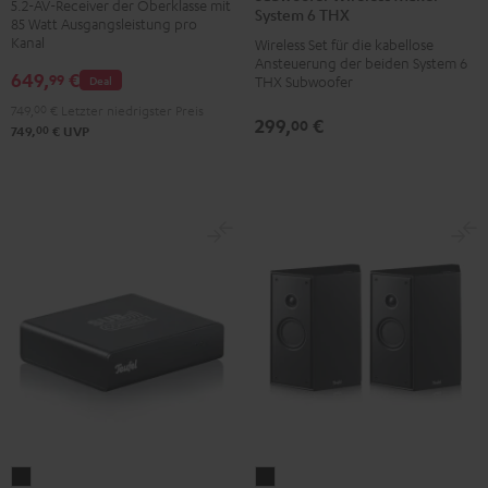
Schwarz
Silber-
5.2-AV-Receiver der Oberklasse mit
Maker
System 6 THX
85 Watt Ausgangsleistung pro
Gold
System
Kanal
Wireless Set für die kabellose
6
Ansteuerung der beiden System 6
649,
€
99
Deal
THX Subwoofer
THX
749,
00
€
Letzter niedrigster Preis
Schwarz
299,
€
00
00
749,
€
UVP
SYSTEM
Subwoofer