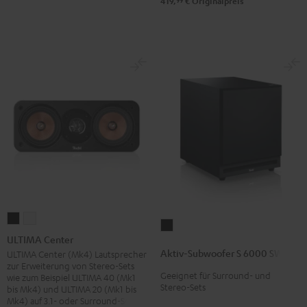
99
419,
€
Originalpreis
ULTIMA
ULTIMA
Aktiv-
Center
Center
ULTIMA Center
Subwoofer
Schwarz
Weiß
Aktiv-Subwoofer S 6000 SW
ULTIMA Center (Mk4) Lautsprecher
S
zur Erweiterung von Stereo-Sets
Geeignet für Surround- und
6000
wie zum Beispiel ULTIMA 40 (Mk1
Stereo-Sets
bis Mk4) und ULTIMA 20 (Mk1 bis
SW
Mk4) auf 3.1- oder Surround-Sets