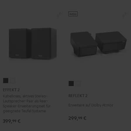
NEU
EFFEKT
EFFEKT
REFLEKT
REFLEKT
2
2
EFFEKT 2
2
2
Schwarz
Weiß
REFLEKT 2
Kabelloses, aktives Stereo-
Schwarz
Weiß
Lautsprecher-Paar als Rear-
Erweitere auf Dolby Atmos
Speaker-Erweiterungsset für
geeignete Teufel Systeme
299,
€
99
399,
€
99