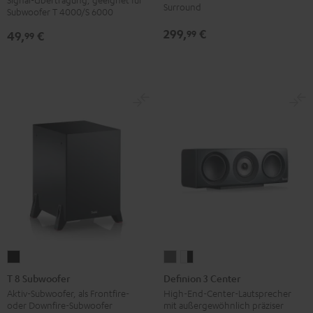
Schwarz
Dipole
Surround
Subwoofer T 4000/S 6000
Version
Schwarz
299,
€
99
49,
€
99
T
Definion
Definion
8
3
3
T 8 Subwoofer
Definion 3 Center
Subwoofer
Center
Center
Aktiv-Subwoofer, als Frontfire-
High-End-Center-Lautsprecher
oder Downfire-Subwoofer
mit außergewöhnlich präziser
Schwarz
Anthrazit
Weiß