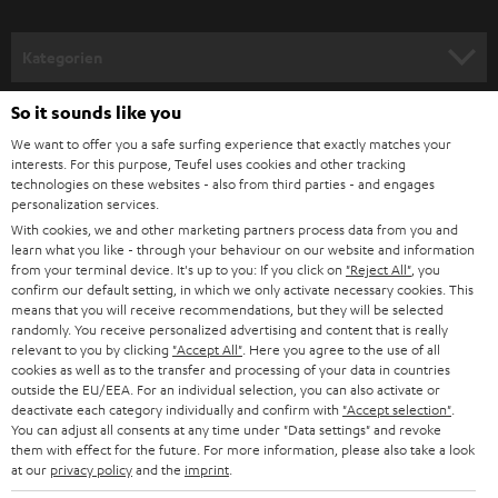
a
n
Kategorien
m
HEIMKINO
e
So it sounds like you
Unternehmen
l
We want to offer you a safe surfing experience that exactly matches your
HEIMKINO-KOMPLETTANLAGEN
interests. For this purpose, Teufel uses cookies and other tracking
SUPPORT
d
Teufel Onlineshops
technologies on these websites - also from third parties - and engages
personalization services.
SOUNDBARS
u
KARRIERE
With cookies, we and other marketing partners process data from you and
DEUTSCHLAND
n
learn what you like - through your behaviour on our website and information
STEREO
PRESSE & MARKETING
from your terminal device. It's up to you: If you click on
"Reject All"
, you
g
confirm our default setting, in which we only activate necessary cookies. This
ÖSTERREICH
SMART HOME
means that you will receive recommendations, but they will be selected
GESCHÄFTSKUNDEN
randomly. You receive personalized advertising and content that is really
relevant to you by clicking
"Accept All"
. Here you agree to the use of all
SCHWEIZ
BLUETOOTH-LAUTSPRECHER
PARTNERPROGRAMM
cookies as well as to the transfer and processing of your data in countries
outside the EU/EEA. For an individual selection, you can also activate or
KOPFHÖRER
deactivate each category individually and confirm with
"Accept selection"
.
NIEDERLANDE
BLOG
You can adjust all consents at any time under "Data settings" and revoke
them with effect for the future. For more information, please also take a look
BLUETOOTH-KOPFHÖRER
NEWSLETTER
at our
privacy policy
and the
imprint
.
BELGIEN