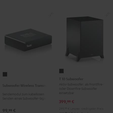
T
Subwoofer
10
T 10 Subwoofer
Wireless
Subwoofer
Aktiv-Subwoofer: als Frontfire-
Subwoofer Wireless Transmitter
Transmitter
oder Downfire-Subwoofer
Schwarz
Schwarz
einsetzbar
Sendemodul zum kabellosen
Senden eines Subwoofer-Signals
399,
€
99
299,
99
€
Letzter niedrigster Preis
99,
€
99