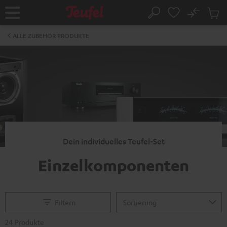
ZUM
NHALT
No
Abs
Startseite
Suche
RINGEN
Artike
im
ALLE ZUBEHÖR PRODUKTE
Waren
Dein individuelles Teufel-Set
Einzelkomponenten
Filtern
24 Produkte