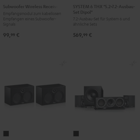
6
Wireless
SYSTEM 6 THX "5.2>7.2-Ausbau-
Subwoofer Wireless Receiver
Set Dipol"
THX
Receiver
Empfangsmodul zum kabellosen
Empfangen eines Subwoofer-
7.2-Ausbau-Set für System 6 und
"5.2>7.2-
Schwarz
Signals
ähnliche Sets
Ausbau-
99,
€
569,
€
Set
99
99
Dipol"
Schwarz
SYSTEM
THEATER