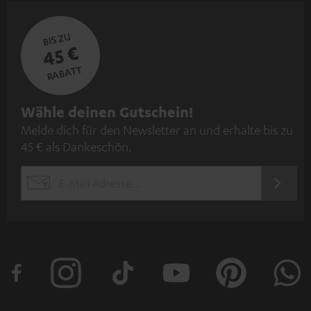
BIS ZU
45 €
RABATT
N
Wähle deinen Gutschein!
Melde dich für den Newsletter an und erhalte bis zu
e
45 € als Dankeschön.
w
s
JETZT
EMAIL
l
ANME
WIDGET
e
t
t
e
r