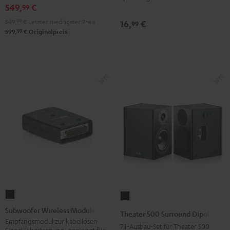
AP
549,
€
99
Night
Schwarz
Black
549,
99
€
Letzter niedrigster Preis
16,
€
99
99
599,
€
Originalpreis
Subwoofer
Theater
Wireless
500
Subwoofer Wireless Module
Theater 500 Surround Dipole
Module
Surround
Empfangsmodul zur kabellosen
7.1-Ausbau-Set für Theater 500
Signal-Übertragung, geeignet für