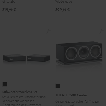
einsetzbar
Wiedergabe
/
319,
€
599,
€
99
99
Schwarz
Subwoofer
THEATER
Wireless
Subwoofer Wireless Set
500
THEATER 500 Center
Set
Set aus Wireless Transmitter und
Center
Receiver zur kabellosen
Center-Lautsprecher für Theater
Schwarz
Schwarz
Übertragung des Subwoofer-
500 Surround