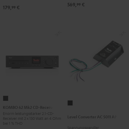
Schwarz
569,
€
99
179,
€
99
KOMBO
Level
62
KOMBO 62 Mk2 CD-Receiver
Converter
Mk2
Enorm leistungsstarker 2.1-CD-
Level Converter AC 5011 AP
AC
Receiver mit 2 x 130 Watt an 4 Ohm
CD-
bei 1 % THD
5011
Receiver
Spannungswandler