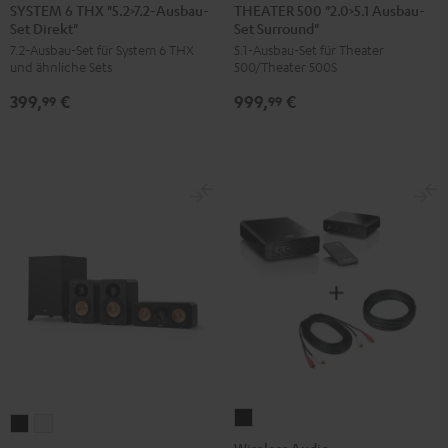
6
500
SYSTEM 6 THX "5.2>7.2-Ausbau-
THEATER 500 "2.0>5.1 Ausbau-
Set Direkt"
Set Surround"
THX
"2.0>5.1
7.2-Ausbau-Set für System 6 THX
5.1-Ausbau-Set für Theater
"5.2>7.2-
Ausbau-
und ähnliche Sets
500/Theater 500S
Ausbau-
Set
399,
€
999,
€
Set
Surround"
99
99
Direkt"
Schwarz
Schwarz
Wireless
ULTIMA
ULTIMA
Audio