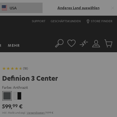
Anderes Land auswählen
USA
SUPPORT
GESCHÄFTSKUNDEN
STORE FINDER
No
R
MEHR
Suche
Mein
Artikel
Konto
im
Warenk
(18)
Definion 3 Center
Farbe:
Anthrazit
Anthrazit
Weiß
/
599,
€
99
Schwarz
Inkl. MwSt
und zzgl.
Versandkosten
19,99 €