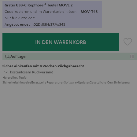
1
Gratis USB-C Kopfhörer
Teufel MOVE 2
Code kopieren und im Warenkorb einlösen.
MOV-T4S
Nur für kurze Zeit
Angebot endet in
0
2
D
:
0
5
H
:
3
7
M
:
3
3
S
IN DEN WARENKORB
Auf Lager
Sicher einkaufen mit 8 Wochen Rückgaberecht
inkl. kostenlosem
Rückversand
Hersteller:
Teufel
Sicherheitshinweise
Ersatzteile
Reparaturen
Software-Updates
Gesetzliche Gewährleistung