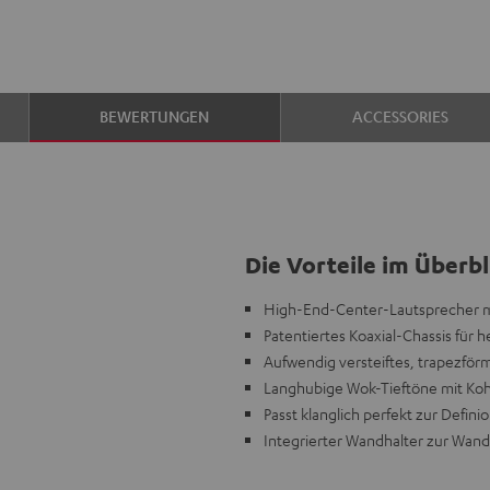
BEWERTUNGEN
ACCESSORIES
Die Vorteile im Überbl
High-End-Center-Lautsprecher m
Patentiertes Koaxial-Chassis für
Aufwendig versteiftes, trapezfö
Langhubige Wok-Tieftöne mit Ko
Passt klanglich perfekt zur Defini
Integrierter Wandhalter zur Wa