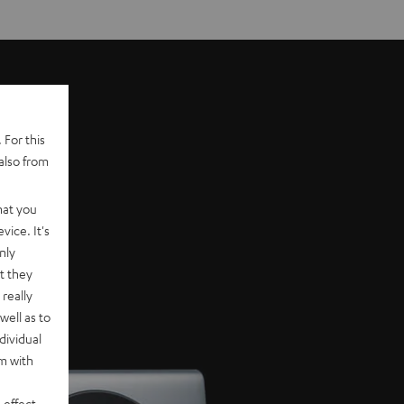
 For this
also from
hat you
vice. It's
nly
t they
really
well as to
dividual
rm with
 effect