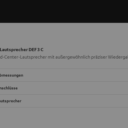
Lautsprecher DEF 3 C
d-Center-Lautsprecher mit außergewöhnlich präziser Wiederg
bmessungen
nschlüsse
autsprecher