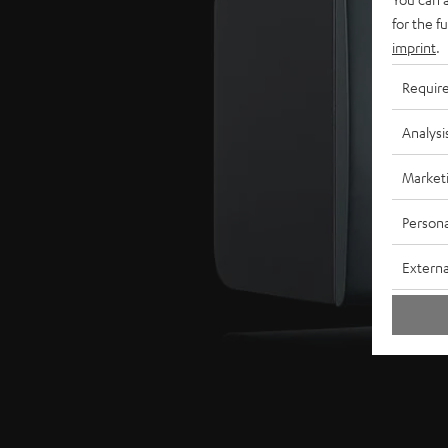
for the f
imprint
.
Requir
Analysi
Market
Persona
Externa