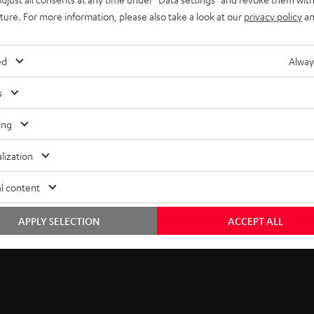
uture. For more information, please also take a look at our
privacy policy
an
ed
Alway
s
ing
lization
l content
APPLY SELECTION
ACCEPT ALL