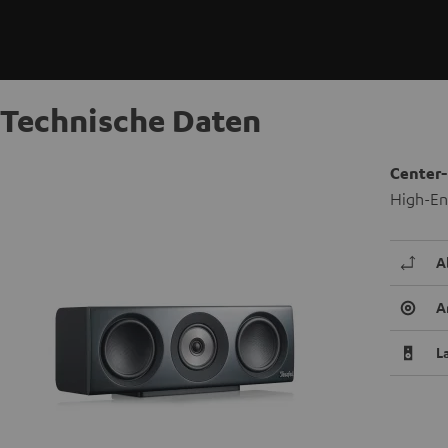
Technische Daten
Center-
High-En
A
A
L