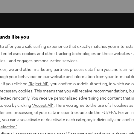
ounds like you
bstimmung wie die Definion 3S oder Definion 3. Ein
o offer you a safe surfing experience that exactly matches your interests.
ne optimale Sprachverständlichkeit sind zwei Tieftöner
Teufel uses cookies and other tracking technologies on these websites - 
ties - and engages personalization services.
kies, we and other marketing partners process data from you and learn w
efinion 3 Center passt nicht auf den Definion Standfuß.
rough your behaviour on our website and information from your terminal de
: If you click on
"Reject All"
, you confirm our default setting, in which we o
 necessary cookies. This means that you will receive recommendations, bu
elected randomly. You receive personalized advertising and content that is 
to you by clicking
"Accept All"
. Here you agree to the use of all cookies as 
fer and processing of your data in countries outside the EU/EEA. For an in
, you can also activate or deactivate each category individually and confi
selection"
.
djust all consents at any time under "Data settings" and revoke them with