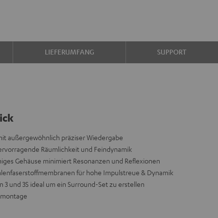
LIEFERUMFANG
SUPPORT
ick
it außergewöhnlich präziser Wiedergabe
 hervorragende Räumlichkeit und Feindynamik
rmiges Gehäuse minimiert Resonanzen und Reflexionen
hlenfaserstoffmembranen für hohe Impulstreue & Dynamik
on 3 und 3S ideal um ein Surround-Set zu erstellen
ndmontage