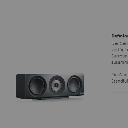
Definio
Der Cent
verfügt 
Surround
zusamme
Ein Wand
Standfu