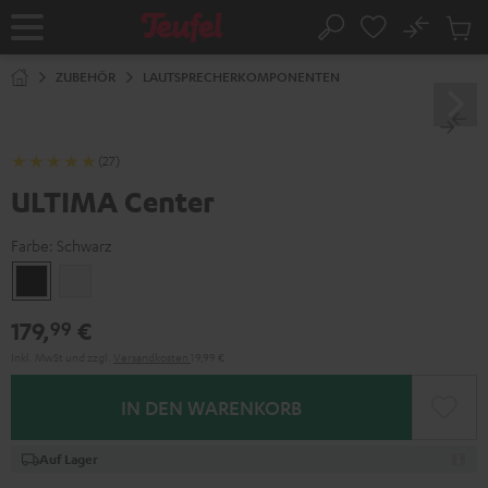
ZUM
NHALT
No
Abs
Startseite
Suche
RINGEN
Artike
im
ZUBEHÖR
LAUTSPRECHERKOMPONENTEN
Waren
(27)
ULTIMA Center
Farbe:
Schwarz
Schwarz
Weiß
179,
€
99
Inkl. MwSt
und zzgl.
Versandkosten
19,99 €
IN DEN WARENKORB
Auf Lager