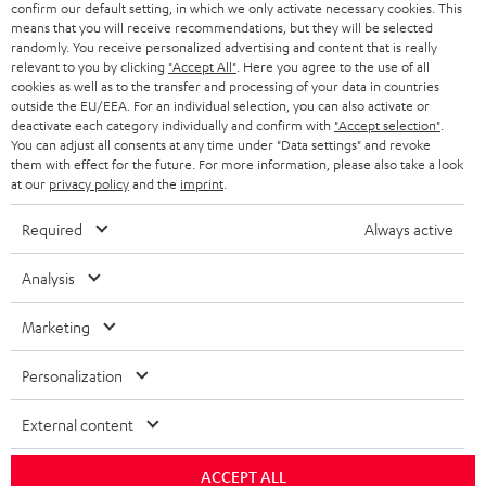
confirm our default setting, in which we only activate necessary cookies. This
means that you will receive recommendations, but they will be selected
SCHWEIZ
BLUETOOTH-LAUTSPRECHER
PARTNERPROGRAMM
randomly. You receive personalized advertising and content that is really
relevant to you by clicking
"Accept All"
. Here you agree to the use of all
KOPFHÖRER
cookies as well as to the transfer and processing of your data in countries
NIEDERLANDE
BLOG
outside the EU/EEA. For an individual selection, you can also activate or
deactivate each category individually and confirm with
"Accept selection"
.
BLUETOOTH-KOPFHÖRER
NEWSLETTER
You can adjust all consents at any time under "Data settings" and revoke
BELGIEN
them with effect for the future. For more information, please also take a look
STEREOANLAGEN
at our
privacy policy
and the
imprint
.
STORES
FRANKREICH
LAUTSPRECHER
Required
Always active
DEINE VORTEILE BEI TEUFEL
POLEN
ULTIMA-SERIE
Analysis
TEUFEL STORY
Technische Änderungen, Tippfehler und Irrtum vorbehalten. Das auf unseren
IN-EAR-KOPFHÖRER
Marketing
SPANIEN
UNSER MANAGEMENT
Fotos abgebildete Zubehör ist nicht im Lieferumfang enthalten. Etwaige
Entsorgungsgebühren für Batterien sind im Preis inbegriffen.
FANSHOP
Personalization
NACHHALTIGKEIT
ITALIEN
©2026 Lautsprecher Teufel GmbH - All rights reserved.
NEUHEITEN
External content
UNSERE WERTE
USA
Impressum
AGB
Datenschutz
Daten-Einstellungen
EU Data Act
BARRIEREFREIHEIT
ACCEPT ALL
Vertrag widerrufen