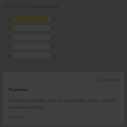
(4.96 von 5 bei 27 Bewertungen)
5
26
4
1
3
0
2
0
1
0
16.06.2026
Picammo
Ich bin sehr zufrieden damit. Es passt perfekt ins Set. Ich kann
es jedem empfehlen.
Ferenc H.