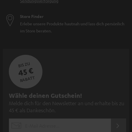
Sendungsverfolgung
Store Finder
Erlebe unsere Produkte hautnah und lass dich persönlich
im Store beraten.
BIS ZU
45 €
RABATT
N
Wähle deinen Gutschein!
Melde dich für den Newsletter an und erhalte bis zu
e
45 € als Dankeschön.
w
s
JETZT
EMAIL
l