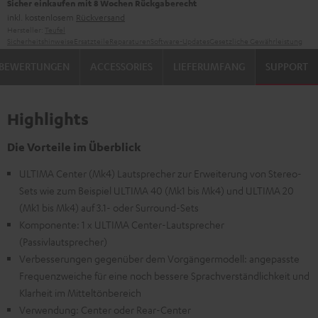
Sicher einkaufen mit 8 Wochen Rückgaberecht
inkl. kostenlosem
Rückversand
Hersteller:
Teufel
Sicherheitshinweise
Ersatzteile
Reparaturen
Software-Updates
Gesetzliche Gewährleistung
BEWERTUNGEN
ACCESSORIES
LIEFERUMFANG
SUPPORT
Highlights
Die Vorteile im Überblick
ULTIMA Center (Mk4) Lautsprecher zur Erweiterung von Stereo-
Sets wie zum Beispiel ULTIMA 40 (Mk1 bis Mk4) und ULTIMA 20
(Mk1 bis Mk4) auf 3.1- oder Surround-Sets
Komponente: 1 x ULTIMA Center-Lautsprecher
(Passivlautsprecher)
Verbesserungen gegenüber dem Vorgängermodell: angepasste
Frequenzweiche für eine noch bessere Sprachverständlichkeit und
Klarheit im Mitteltönbereich
Verwendung: Center oder Rear-Center