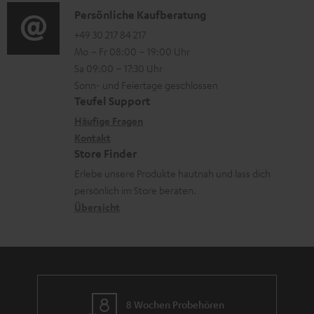
n
l
i
K
Persönliche Kaufberatung
t
e
a
o
o
+49 30 217 84 217
i
n
d
Mo – Fr 08:00 – 19:00 Uhr
-
n
o
z
e
Sa 09:00 – 17:30 Uhr
L
t
n
u
Sonn- und Feiertage geschlossen
n
e
a
e
Teufel Support
m
x
k
n
Häufige Fragen
V
i
Kontakt
t
z
e
Store Finder
k
d
u
r
Erlebe unsere Produkte hautnah und lass dich
o
a
r
s
persönlich im Store beraten.
n
t
G
Übersicht
a
e
a
n
n
r
d
a
n
8 Wochen Probehören
t