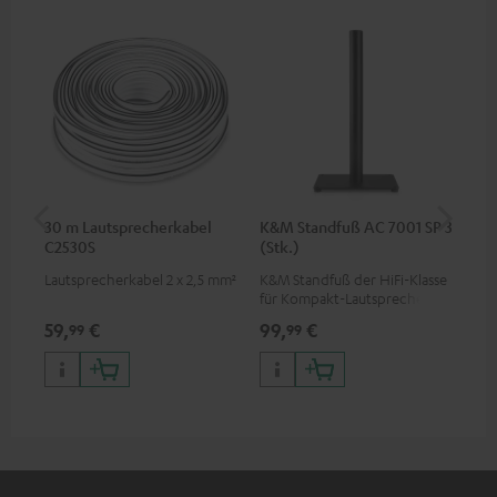
30 m Lautsprecherkabel
K&M Standfuß AC 7001 SP 3
Wa
C2530S
(Stk.)
Lautsprecherkabel 2 x 2,5 mm²
K&M Standfuß der HiFi-Klasse
Wan
für Kompakt-Lautsprecher
Lau
von Teufel
Ho
59,
€
99,
€
29
99
99
Dip