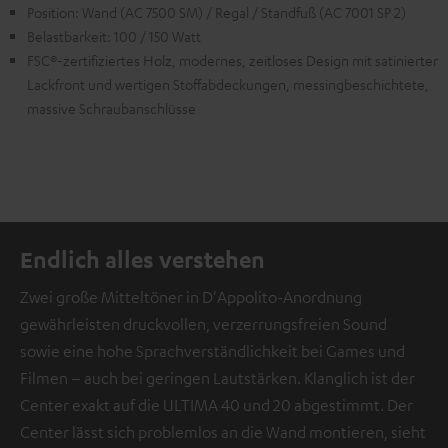
Position: Wand (AC 7500 SM) / Regal / Standfuß (AC 7001 SP 2)
Belastbarkeit: 100 / 150 Watt
FSC®-zertifiziertes Holz, modernes, zeitloses Design mit satinierter
Lackfront und wertigen Stoffabdeckungen, messingbeschichtete,
massive Schraubanschlüsse
Endlich alles verstehen
Zwei große Mitteltöner in D'Appolito-Anordnung
gewährleisten druckvollen, verzerrungsfreien Sound
sowie eine hohe Sprachverständlichkeit bei Games und
Filmen – auch bei geringen Lautstärken. Klanglich ist der
Center exakt auf die ULTIMA 40 und 20 abgestimmt. Der
Center lässt sich problemlos an die Wand montieren, sieht