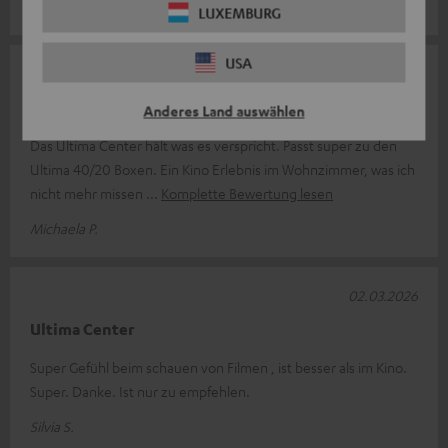
Henk v.
(automatisch übersetzt *)
LUXEMBURG
USA
02.04.2026
Eine exklusiver Hörgenuss
Anderes Land auswählen
Das Ultima Center hält was es verspricht. Passt super zu den
Ultima 40/20 Boxen. Ein Kino Erlebnis im Wohnzimmer, was ich
nicht mehr missen
Komplette Bewertung lesen
Michaela P.
02.03.2026
Ultima Center
Super Gefühl beim schauen von Filmen , ist besser als im Kino.
Super. Danke. Ist nur zu empfehlen.
Silvia S.