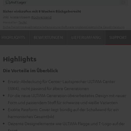
Auf Lager
Sicher einkaufen mit 8 Wochen Rückgaberecht
inkl. kostenlosem
Rückversand
Hersteller:
Teufel
Sicherheitshinweise
Ersatzteile
Reparaturen
Software-Updates
Gesetzliche Gewährleistung
HIGHLIGHTS
BEWERTUNGEN
LIEFERUMFANG
SUPPORT
Highlights
Die Vorteile im Überblick
Ersatz-Abdeckung für Center-Lautsprecher ULTIMA Center
(MK4), nicht passend für ältere Generationen
Für die neue ULTIMA Generation überarbeitetes Design mit neuer
Form und passendem Stoff für schwarze und weiße Varianten
Exakte Passform: Cover liegt bündig auf der Schallwand für ein
harmonisches Gesamtbild
Dezente Designelemente wie ULTIMA Flagge und T-Logo auf der
Front