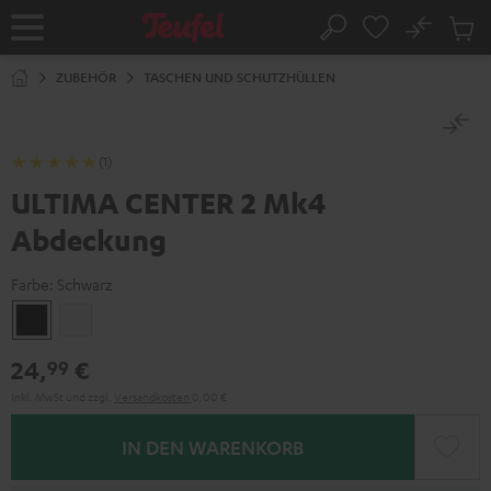
ZUM
NHALT
No
Abs
Startseite
Suche
RINGEN
Artike
im
ZUBEHÖR
TASCHEN UND SCHUTZHÜLLEN
Waren
(1)
ULTIMA CENTER 2 Mk4
Abdeckung
Farbe:
Schwarz
Schwarz
Weiß
24,
€
99
Inkl. MwSt
und zzgl.
Versandkosten
0,00 €
IN DEN WARENKORB