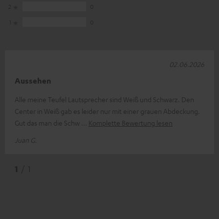
2
0
1
0
02.06.2026
Aussehen
Alle meine Teufel Lautsprecher sind Weiß und Schwarz. Den
Center in Weiß gab es leider nur mit einer grauen Abdeckung.
Gut das man die Schw
Komplette Bewertung lesen
Juan G.
1
/ 1