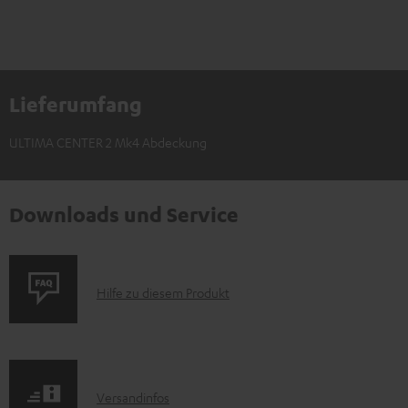
Lieferumfang
ULTIMA CENTER 2 Mk4 Abdeckung
Downloads und Service
P
Hilfe zu diesem Produkt
r
o
d
I
Versandinfos
u