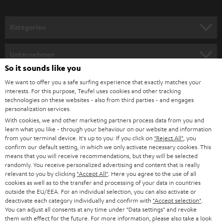
a
n
Kategorien
m
HEIMKINO
e
Unternehmen
l
So it sounds like you
HEIMKINO-KOMPLETTANLAGEN
SUPPORT
d
Teufel Onlineshops
We want to offer you a safe surfing experience that exactly matches your
interests. For this purpose, Teufel uses cookies and other tracking
SOUNDBARS
u
KARRIERE
technologies on these websites - also from third parties - and engages
DEUTSCHLAND
personalization services.
n
STEREO
With cookies, we and other marketing partners process data from you and
PRESSE & MARKETING
g
learn what you like - through your behaviour on our website and information
ÖSTERREICH
SMART HOME
from your terminal device. It's up to you: If you click on
"Reject All"
, you
GESCHÄFTSKUNDEN
confirm our default setting, in which we only activate necessary cookies. This
means that you will receive recommendations, but they will be selected
SCHWEIZ
BLUETOOTH-LAUTSPRECHER
PARTNERPROGRAMM
randomly. You receive personalized advertising and content that is really
relevant to you by clicking
"Accept All"
. Here you agree to the use of all
KOPFHÖRER
cookies as well as to the transfer and processing of your data in countries
NIEDERLANDE
BLOG
outside the EU/EEA. For an individual selection, you can also activate or
deactivate each category individually and confirm with
"Accept selection"
.
BLUETOOTH-KOPFHÖRER
NEWSLETTER
You can adjust all consents at any time under "Data settings" and revoke
BELGIEN
them with effect for the future. For more information, please also take a look