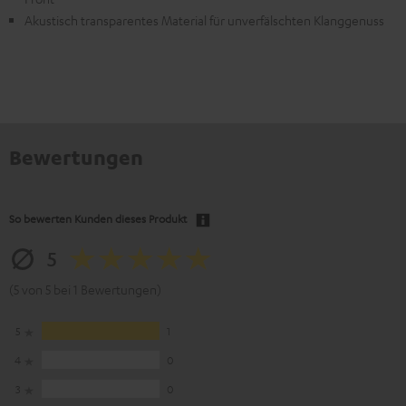
Akustisch transparentes Material für unverfälschten Klanggenuss
Bewertungen
So bewerten Kunden dieses Produkt
5
(5 von 5 bei 1 Bewertungen)
5
1
4
0
3
0