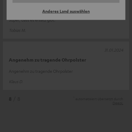
Ohrpolster
Anderes Land auswählen
Super, dass es ersatz gibt.
Tobias M.
31.01.2024
Angenehm zu tragende Ohrpolster
Angenehm zu tragende Ohrpolster
Klaus D.
*
8
/ 8
automatisiert übersetzt durch
DeepL