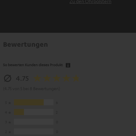
Zu den Ohrpolstern
Bewertungen
So bewerten Kunden dieses Produkt
4.75
(4.75 von 5 bei 8 Bewertungen)
5
6
4
2
3
0
2
0