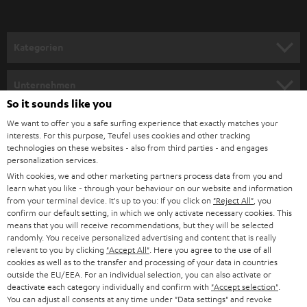
r
a
n
Kategorien
m
HEIMKINO
e
Unternehmen
l
So it sounds like you
HEIMKINO-KOMPLETTANLAGEN
SUPPORT
d
Teufel Onlineshops
We want to offer you a safe surfing experience that exactly matches your
interests. For this purpose, Teufel uses cookies and other tracking
SOUNDBARS
u
KARRIERE
technologies on these websites - also from third parties - and engages
DEUTSCHLAND
personalization services.
n
STEREO
With cookies, we and other marketing partners process data from you and
PRESSE & MARKETING
g
learn what you like - through your behaviour on our website and information
ÖSTERREICH
SMART HOME
from your terminal device. It's up to you: If you click on
"Reject All"
, you
GESCHÄFTSKUNDEN
confirm our default setting, in which we only activate necessary cookies. This
means that you will receive recommendations, but they will be selected
SCHWEIZ
BLUETOOTH-LAUTSPRECHER
PARTNERPROGRAMM
randomly. You receive personalized advertising and content that is really
relevant to you by clicking
"Accept All"
. Here you agree to the use of all
KOPFHÖRER
cookies as well as to the transfer and processing of your data in countries
NIEDERLANDE
BLOG
outside the EU/EEA. For an individual selection, you can also activate or
deactivate each category individually and confirm with
"Accept selection"
.
BLUETOOTH-KOPFHÖRER
NEWSLETTER
You can adjust all consents at any time under "Data settings" and revoke
BELGIEN