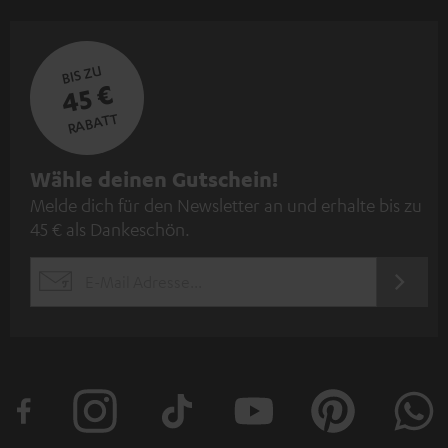
BIS ZU
45 €
RABATT
N
Wähle deinen Gutschein!
Melde dich für den Newsletter an und erhalte bis zu
e
45 € als Dankeschön.
w
s
JETZT
EMAIL
l
ANME
WIDGET
e
t
t
e