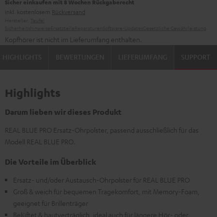
Sicher einkaufen mit 8 Wochen Rückgaberecht
inkl. kostenlosem
Rückversand
Hersteller:
Teufel
Sicherheitshinweise
Ersatzteile
Reparaturen
Software-Updates
Gesetzliche Gewährleistung
Kopfhörer ist nicht im Lieferumfang enthalten.
HIGHLIGHTS
BEWERTUNGEN
LIEFERUMFANG
SUPPORT
Highlights
Darum lieben wir dieses Produkt
REAL BLUE PRO Ersatz-Ohrpolster, passend ausschließlich für das
Modell REAL BLUE PRO.
Die Vorteile im Überblick
Ersatz- und/oder Austausch-Ohrpolster für REAL BLUE PRO
Groß & weich für bequemen Tragekomfort, mit Memory-Foam,
geeignet für Brillenträger
Belüftet & hautverträglich, ideal auch für längere Hör- oder