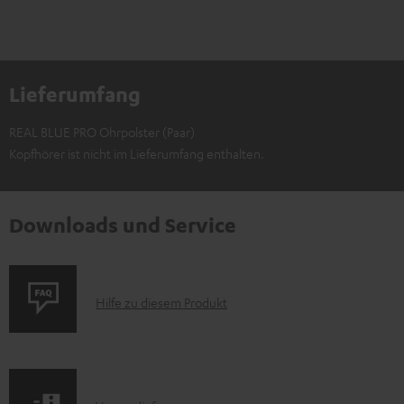
Lieferumfang
REAL BLUE PRO Ohrpolster (Paar)
Kopfhörer ist nicht im Lieferumfang enthalten.
Downloads und Service
P
Hilfe zu diesem Produkt
r
o
d