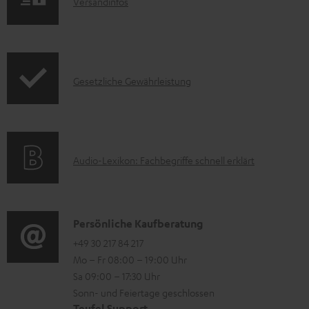
I
Versandinfos
u
n
k
f
t
o
F
I
Gesetzliche Gewährleistung
r
A
n
m
Q
f
a
s
o
t
A
Audio-Lexikon: Fachbegriffe schnell erklärt
r
i
u
m
o
d
a
n
i
K
Persönliche Kaufberatung
t
e
o
o
+49 30 217 84 217
i
n
Mo – Fr 08:00 – 19:00 Uhr
-
n
o
z
Sa 09:00 – 17:30 Uhr
L
t
n
u
Sonn- und Feiertage geschlossen
e
a
Teufel Support