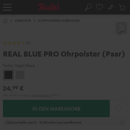
ZUM
NHALT
No
Abs
Startseite
Suche
RINGEN
Artike
im
ZUBEHÖR
KOPFHOERER ZUBEHOER
Waren
(8)
REAL BLUE PRO Ohrpolster (Paar)
Farbe:
Night Black
Night
Titanium
Black
Gray
24,
€
99
Inkl. MwSt
und zzgl.
Versandkosten
4,99 €
IN DEN WARENKORB
Innerhalb von 8 - 12 Wochen versandbereit