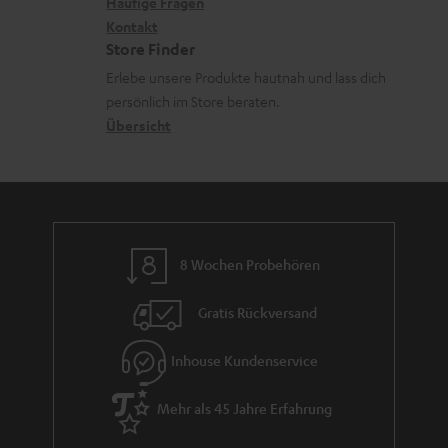
x
k
n
Häufige Fragen
V
i
Kontakt
t
z
e
Store Finder
k
d
u
r
Erlebe unsere Produkte hautnah und lass dich
o
a
r
s
persönlich im Store beraten.
n
t
G
Übersicht
a
e
a
n
n
r
d
a
n
8 Wochen Probehören
t
i
Gratis Rückversand
e
Inhouse Kundenservice
Mehr als 45 Jahre Erfahrung