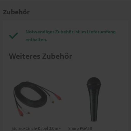
Zubehör
Notwendiges Zubehör ist im Lieferumfang
enthalten.
Weiteres Zubehör
Stereo-Cinch-Kabel 3.0m -
Shure PGA58
be