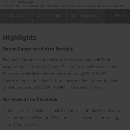
Hersteller:
AlphaTheta
Sicherheitshinweise
Ersatzteile
Reparaturen
Software-Updates
Gesetzliche Gewährleistung
NISCHE DATEN
ACCESSORIES
LIEFERUMFANG
SUPPORT
Highlights
Darum lieben wir dieses Produkt
Eine hohe Qualität ist uns wichtig, deswegen empfiehlt Teufel
ausgewählte Partner wie Pioneer DJ, für ein technisch exzellentes
Zusammenspiel aller Komponenten. Mit dem DDJ-REV5 DJ-
Controller hebst du deine Performances mit den großen Jogwheels
und dem robusten MAGVEL FADER auf das nächste Level.
Die Vorteile im Überblick
Semi-professioneller 2-Kanal-DJ-Controller für die DJ-Software
rekordbox von Pioneer DJ (kostenlose Lizenz im Lieferumfang)
und Serato DJ Pro