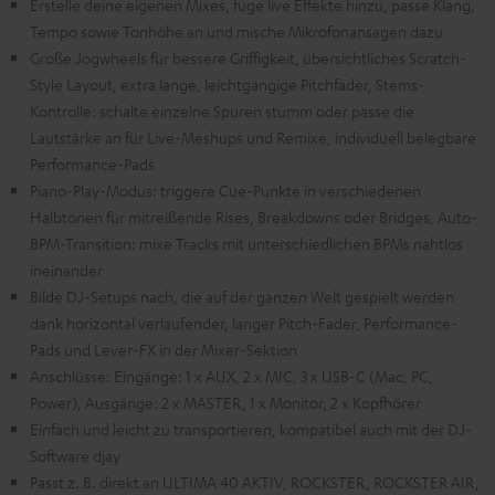
Erstelle deine eigenen Mixes, füge live Effekte hinzu, passe Klang,
Tempo sowie Tonhöhe an und mische Mikrofonansagen dazu
Große Jogwheels für bessere Griffigkeit, übersichtliches Scratch-
Style Layout, extra lange, leichtgängige Pitchfader, Stems-
Kontrolle: schalte einzelne Spuren stumm oder passe die
Lautstärke an für Live-Meshups und Remixe, individuell belegbare
Performance-Pads
Piano-Play-Modus: triggere Cue-Punkte in verschiedenen
Halbtönen für mitreißende Rises, Breakdowns oder Bridges, Auto-
BPM-Transition: mixe Tracks mit unterschiedlichen BPMs nahtlos
ineinander
Bilde DJ-Setups nach, die auf der ganzen Welt gespielt werden
dank horizontal verlaufender, langer Pitch-Fader, Performance-
Pads und Lever-FX in der Mixer-Sektion
Anschlüsse: Eingänge: 1 x AUX, 2 x MIC, 3 x USB-C (Mac, PC,
Power), Ausgänge: 2 x MASTER, 1 x Monitor, 2 x Kopfhörer
Einfach und leicht zu transportieren, kompatibel auch mit der DJ-
Software djay
Passt z. B. direkt an ULTIMA 40 AKTIV, ROCKSTER, ROCKSTER AIR,