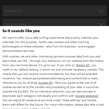
a
n
Kategorien
m
HEIMKINO
e
Unternehmen
l
So it sounds like you
HEIMKINO-KOMPLETTANLAGEN
SUPPORT
d
Teufel Onlineshops
We want to offer you a safe surfing experience that exactly matches your
interests. For this purpose, Teufel uses cookies and other tracking
SOUNDBARS
u
KARRIERE
technologies on these websites - also from third parties - and engages
DEUTSCHLAND
personalization services.
n
STEREO
With cookies, we and other marketing partners process data from you and
PRESSE & MARKETING
g
learn what you like - through your behaviour on our website and information
ÖSTERREICH
SMART HOME
from your terminal device. It's up to you: If you click on
"Reject All"
, you
GESCHÄFTSKUNDEN
confirm our default setting, in which we only activate necessary cookies. This
means that you will receive recommendations, but they will be selected
SCHWEIZ
BLUETOOTH-LAUTSPRECHER
PARTNERPROGRAMM
randomly. You receive personalized advertising and content that is really
relevant to you by clicking
"Accept All"
. Here you agree to the use of all
KOPFHÖRER
cookies as well as to the transfer and processing of your data in countries
NIEDERLANDE
BLOG
outside the EU/EEA. For an individual selection, you can also activate or
deactivate each category individually and confirm with
"Accept selection"
.
BLUETOOTH-KOPFHÖRER
NEWSLETTER
You can adjust all consents at any time under "Data settings" and revoke
BELGIEN
them with effect for the future. For more information, please also take a look
STEREOANLAGEN
at our
privacy policy
and the
imprint
.