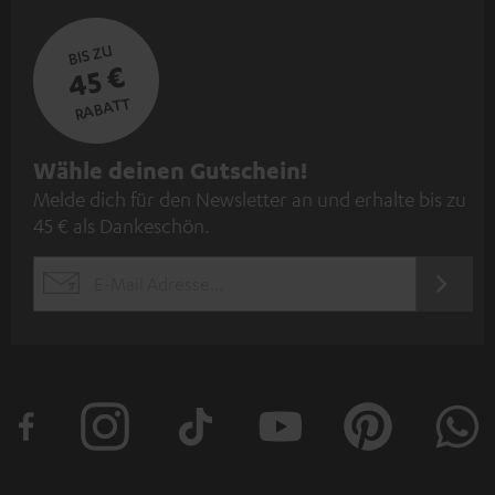
BIS ZU
45 €
RABATT
N
Wähle deinen Gutschein!
Melde dich für den Newsletter an und erhalte bis zu
e
45 € als Dankeschön.
w
s
JETZT
EMAIL
l
ANME
WIDGET
e
t
t
e
r