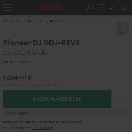
ZUM
NHALT
No
Abs
Startseite
Suche
RINGEN
Artike
im
ZUBEHÖR
DJ EQUIPMENT
Waren
Pioneer DJ DDJ-REV5
Deine Musik für alle
Farbe:
Schwarz
1.099,
€
00
Inkl. MwSt
und zzgl.
Versandkosten
19,99 €
IN DEN WARENKORB
Auf Lager
Sicher einkaufen mit 8 Wochen Rückgaberecht
inkl. kostenlosem
Rückversand