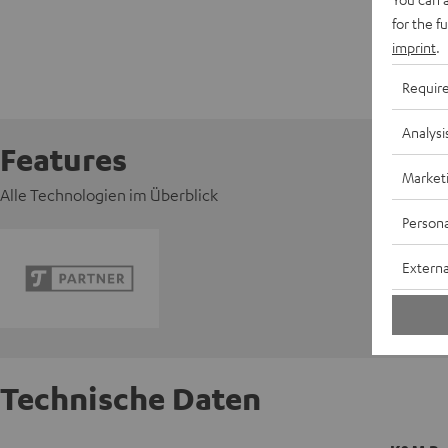
for the f
imprint
.
Requir
Analysi
Features
Market
Alle Technologien im Überblick
Persona
Externa
Technische Daten