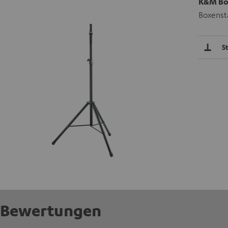
K&M Box
Boxenst
S
Bewertungen