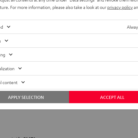
uture. For more information, please also take a look at our
privacy policy
an
ed
Alway
s
ing
lization
l content
APPLY SELECTION
ACCEPT ALL