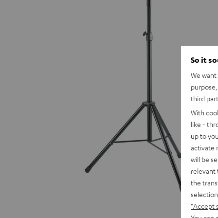
So it s
We want t
purpose, 
third par
With coo
like - th
up to you
activate
will be s
relevant 
the trans
selection
"Accept 
You can a