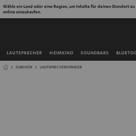
Wähle ein Land oder eine Region, um Inhalte für deinen Standort zu
online einzukaufen.
ZUM
NHALT
RINGEN
LAUTSPRECHER
HEIMKINO
SOUNDBARS
BLUETO
Startseite
ZUBEHÖR
LAUTSPRECHERSTÄNDER