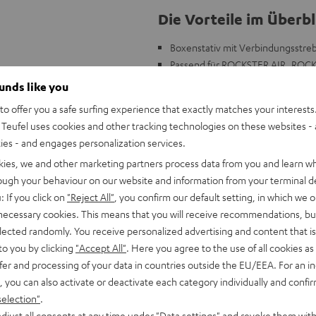
Die Vorteile im Überbl
Boxenstativ mit Verbindungsstreb
Passend für ROCKSTER AIR, ROC
Geeignet für Bühne, Probenraum,
ounds like you
Einstellbare Höhe 1420 mm – 2
o offer you a safe surfing experience that exactly matches your interests.
Mit patentierten Spreizdorn für f
Teufel uses cookies and other tracking technologies on these websites - 
ties - and engages personalization services.
kies, we and other marketing partners process data from you and learn w
rough your behaviour on our website and information from your terminal de
: If you click on
"Reject All"
, you confirm our default setting, in which we o
 necessary cookies. This means that you will receive recommendations, bu
elected randomly. You receive personalized advertising and content that is 
to you by clicking
"Accept All"
. Here you agree to the use of all cookies as 
fer and processing of your data in countries outside the EU/EEA. For an in
, you can also activate or deactivate each category individually and confi
selection"
.
djust all consents at any time under "Data settings" and revoke them with