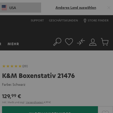
Anderes Land auswählen
USA
SUPPORT
GESCHÄFTSKUNDEN
STORE FINDER
No
R
MEHR
Suche
Mein
Artikel
Konto
im
Warenk
(20)
K&M Boxenstativ 21476
Farbe:
Schwarz
129,
€
99
Inkl. MwSt
und zzgl.
Versandkosten
4,99 €