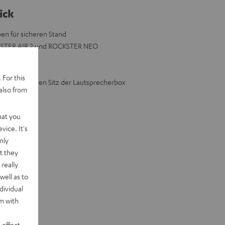
ick
en für sicheren Stand
KSTER AIR 2 und ROCKSTER NEO
 Garten
200 mm
 For this
esten spielfreien Sitz der Lautsprecherbox
also from
hat you
vice. It's
nly
t they
really
well as to
dividual
rm with
 effect