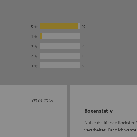
5
19
4
1
3
0
2
0
1
0
03.01.2026
Boxenstativ
Nutze ihn für den Rockster Ai
verarbeitet. Kann ich wärm