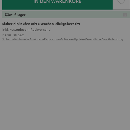
IN DEN WARENKORB
Auf Lager
Sicher einkaufen mit 8 Wochen Rückgaberecht
inkl. kostenlosem
Rückversand
Hersteller:
K&M
Sicherheitshinweise
Ersatzteile
Reparaturen
Software-Updates
Gesetzliche Gewährleistung