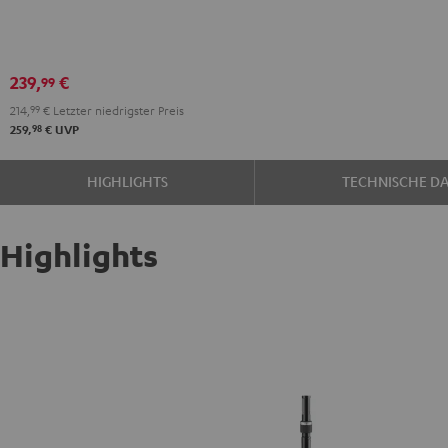
21476
(Paar)
Schwarz
239,
€
99
214,
99
€
Letzter niedrigster Preis
98
259,
€
UVP
HIGHLIGHTS
TECHNISCHE D
Highlights