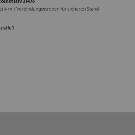
enstativ 21476
ativ mit Verbindungsstreben für sicheren Stand
tandfuß