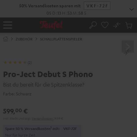
ZUM
50% Versandkosten sparen mit
VKF-72F
NHALT
RINGEN
05
D
:
13
H
:
53
M
:
57
S
No
Abs
Startseite
Suche
Artike
im
ZUBEHÖR
SCHALLPLATTENSPIELER
Waren
(2)
Pro-Ject Debut S Phono
Bist du bereit für die Spitzenklasse?
Farbe:
Schwarz
599,
€
00
Inkl. MwSt
und zzgl.
Versandkosten
19,99 €
1
Spare 50 % Versandkosten
mit:
VKF-72F
Nur für kurze Zeit