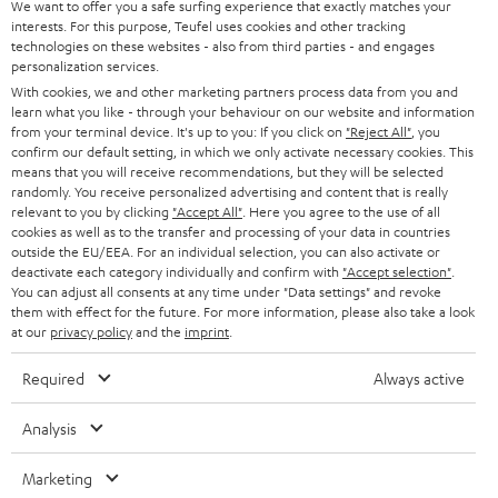
d
Teufel Onlineshops
We want to offer you a safe surfing experience that exactly matches your
interests. For this purpose, Teufel uses cookies and other tracking
SOUNDBARS
u
KARRIERE
technologies on these websites - also from third parties - and engages
DEUTSCHLAND
personalization services.
n
STEREO
With cookies, we and other marketing partners process data from you and
PRESSE & MARKETING
g
learn what you like - through your behaviour on our website and information
ÖSTERREICH
SMART HOME
from your terminal device. It's up to you: If you click on
"Reject All"
, you
GESCHÄFTSKUNDEN
confirm our default setting, in which we only activate necessary cookies. This
means that you will receive recommendations, but they will be selected
SCHWEIZ
BLUETOOTH-LAUTSPRECHER
PARTNERPROGRAMM
randomly. You receive personalized advertising and content that is really
relevant to you by clicking
"Accept All"
. Here you agree to the use of all
KOPFHÖRER
cookies as well as to the transfer and processing of your data in countries
NIEDERLANDE
BLOG
outside the EU/EEA. For an individual selection, you can also activate or
deactivate each category individually and confirm with
"Accept selection"
.
BLUETOOTH-KOPFHÖRER
NEWSLETTER
You can adjust all consents at any time under "Data settings" and revoke
BELGIEN
them with effect for the future. For more information, please also take a look
STEREOANLAGEN
at our
privacy policy
and the
imprint
.
STORES
FRANKREICH
LAUTSPRECHER
Required
Always active
DEINE VORTEILE BEI TEUFEL
POLEN
ULTIMA-SERIE
Analysis
TEUFEL STORY
Technische Änderungen, Tippfehler und Irrtum vorbehalten. Das auf unseren
IN-EAR-KOPFHÖRER
Marketing
SPANIEN
UNSER MANAGEMENT
Fotos abgebildete Zubehör ist nicht im Lieferumfang enthalten. Etwaige