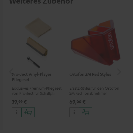
Weiteres Zubehör
Pro-Ject Vinyl-Player
Ortofon 2M Red Stylus
Or
Pflegeset
To
Exklusives Premium-Pflegeset
Ersatz-Stylus für den Ortofon
Mo
von Pro-Ject für Schallplatten
2M Red Tonabnehmer
To
und - spieler, nur im Teufel
Ort
39,
€
69,
€
99
99
00
Webshop erhältlich
leb
wa