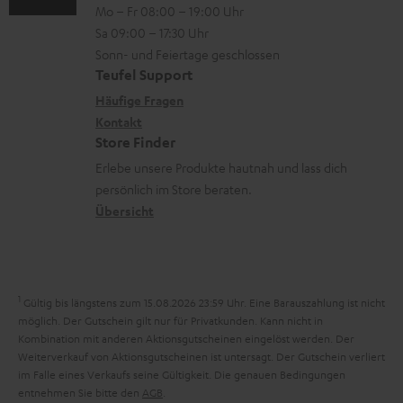
n
Mo – Fr 08:00 – 19:00 Uhr
a
-
n
o
z
Sa 09:00 – 17:30 Uhr
d
L
t
n
u
Sonn- und Feiertage geschlossen
e
e
a
e
Teufel Support
m
n
x
k
n
Häufige Fragen
V
i
Kontakt
t
z
e
Store Finder
k
d
u
r
Erlebe unsere Produkte hautnah und lass dich
o
a
r
s
persönlich im Store beraten.
n
t
G
Übersicht
a
e
a
n
n
r
d
a
1
Gültig bis längstens zum 15.08.2026 23:59 Uhr.
Eine Barauszahlung ist nicht
n
möglich. Der Gutschein gilt nur für Privatkunden. Kann nicht in
Kombination mit anderen Aktionsgutscheinen eingelöst werden. Der
t
Weiterverkauf von Aktionsgutscheinen ist untersagt. Der Gutschein verliert
i
im Falle eines Verkaufs seine Gültigkeit. Die genauen Bedingungen
entnehmen Sie bitte den
AGB
.
e