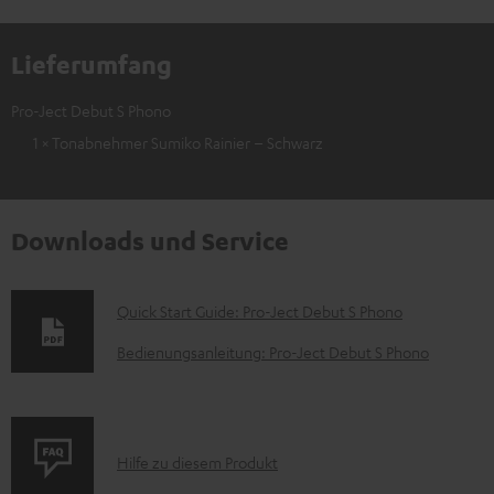
Lieferumfang
Pro-Ject Debut S Phono
1 × Tonabnehmer Sumiko Rainier – Schwarz
Downloads und Service
D
Quick Start Guide: Pro-Ject Debut S Phono
o
Bedienungsanleitung: Pro-Ject Debut S Phono
k
u
m
P
Hilfe zu diesem Produkt
e