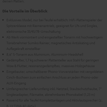
deinen Platten.
Die Vorteile im Überblick
Exklusives Model, nur bei Teufel erhältlich: HiFi-Plattenspieler der
Spitzenklasse mit Riemenantrieb, geeignet für LPs und Singles,
elektronische 33/45/78-Umschaltung
Ab Werk vormontiert und eingestellter Tonarm mit hochwertigem
Tonabnehmer Sumiko Rainier, magnetisches Antiskating und
Auflagekraft einstellbar
8,6” S-Tonarm aus Aluminium, Aluminium-Headshell
Gedämpfter, 1,7 kg schwerer Plattenteller aus Stahl für geringen
Wow & Flutter, resonanzgedämpftes, massives Holzgehäuse
Eingebauter, umschaltbarer Phono-Vorverstärker mit vergoldeten
Cinch-Buchsen zum einfachen Anschluss an jeden Phono-oder
AUX-Eingang
Umfangreicher Lieferumfang inkl. Netzteil, Staubschutzhaube, 7‘‘
Singlesadapter, Filzmatte, abnehmbares Phonokabel (1,23 m)
Passend für alle Teufel Komplettanlagen und Aktivlautsprecher (z.
B. ULTIMA 40 Aktiv)