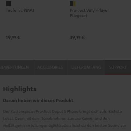
Teufel
Pro-
Teufel SLIPMAT
Pro-Ject Vinyl-Player
SLIPMAT
Ject
Pflegeset
Schwarz
Vinyl-
Player
Pflegeset
19,
€
39,
€
99
99
Schwarz
/
Gold
BEWERTUNGEN
ACCESSORIES
LIEFERUMFANG
SUPPORT
Highlights
Darum lieben wir dieses Produkt
Der Plattenspieler Pro-Ject Deput S Phono bringt dich aufs nächste
Level. Denn mit dem Tonabnehmer Sumiko Rainier und den
vielfältigen Einstellungsmöglichkeiten holst du den besten Sound aus