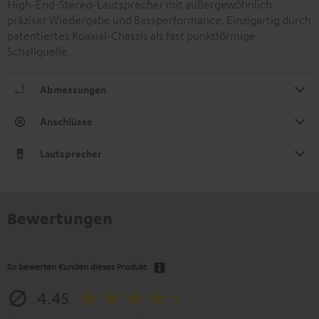
High-End-Stereo-Lautsprecher mit außergewöhnlich
präziser Wiedergabe und Bassperformance. Einzigartig durch
patentiertes Koaxial-Chassis als fast punktförmige
Schallquelle.
Abmessungen
Anschlüsse
Lautsprecher
Bewertungen
So bewerten Kunden dieses Produkt
4.45