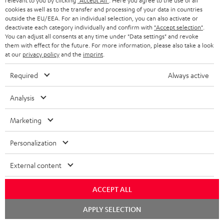
relevant to you by clicking
"Accept All"
. Here you agree to the use of all
Mo – Fr 08:00 – 19:00 Uhr
-
n
o
z
cookies as well as to the transfer and processing of your data in countries
Sa 09:00 – 17:30 Uhr
L
outside the EU/EEA. For an individual selection, you can also activate or
t
n
u
Sonn- und Feiertage geschlossen
deactivate each category individually and confirm with
"Accept selection"
.
e
a
e
Teufel Support
You can adjust all consents at any time under "Data settings" and revoke
m
them with effect for the future. For more information, please also take a look
x
k
n
Häufige Fragen
V
at our
privacy policy
and the
imprint
.
i
Kontakt
t
z
e
Store Finder
Required
Always active
k
d
u
r
Erlebe unsere Produkte hautnah und lass dich
o
a
r
s
Analysis
persönlich im Store beraten.
n
t
G
Übersicht
a
Marketing
e
a
n
n
r
d
Personalization
a
1
Gültig bis 08.08.2026, 23:59 Uhr. Gratis Move 2 ab einem
External content
n
Mindesteinkaufswert von 300 EUR. Gültig nur beim Kauf ausgewählter
Produkte bzw. für Bestellungen mit teilnahmeberechtigten Produkten.
t
ACCEPT ALL
Ausgenommen sind Produkte von Drittanbietern (Third-Party-Produkte).
i
Nicht gültig für bereits getätigte Käufe. Keine Barauszahlung. Nur für
Chat
APPLY SELECTION
Privatkunden. Nicht mit anderen Aktionsgutscheinen kombinierbar. Der
starten
e
Weiterverkauf von Aktionsgutscheinen ist untersagt. Der Gutschein verliert