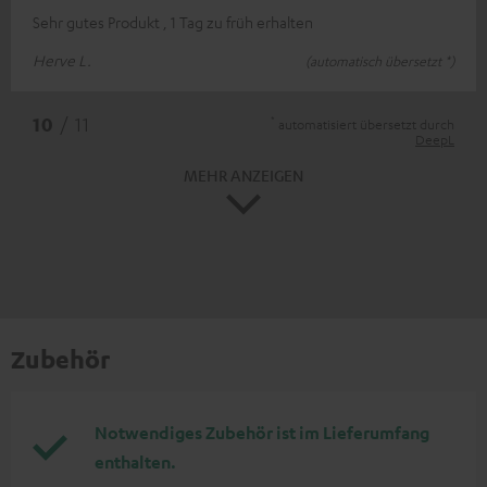
Sehr gutes Produkt , 1 Tag zu früh erhalten
Herve L.
(automatisch übersetzt *)
*
10
/ 11
automatisiert übersetzt durch
DeepL
MEHR ANZEIGEN
Zubehör
Notwendiges Zubehör ist im Lieferumfang
enthalten.