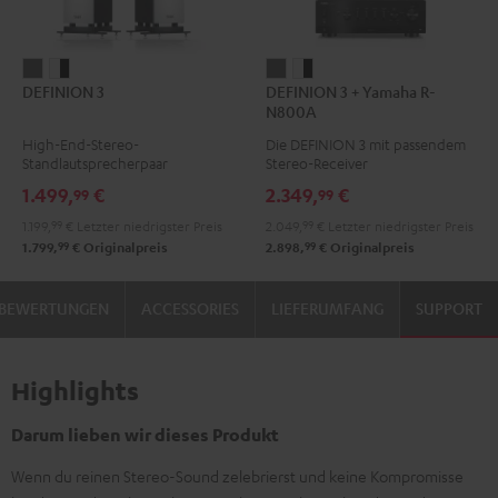
DEFINION
DEFINION
DEFINION
DEFINION
DEFINION 3
DEFINION 3 + Yamaha R-
3
3
3
3
N800A
Anthrazit
Weiß
+
+
High-End-Stereo-
Die DEFINION 3 mit passendem
/
Yamaha
Yamaha
Standlautsprecherpaar
Stereo-Receiver
Schwarz
R-
R-
1.499,
€
2.349,
€
99
99
N800A
N800A
1.199,
99
€
Letzter niedrigster Preis
2.049,
99
€
Letzter niedrigster Preis
Anthrazit
Weiß
99
99
1.799,
€
Originalpreis
2.898,
€
Originalpreis
/
Schwarz
BEWERTUNGEN
ACCESSORIES
LIEFERUMFANG
SUPPORT
Highlights
Darum lieben wir dieses Produkt
Wenn du reinen Stereo-Sound zelebrierst und keine Kompromisse