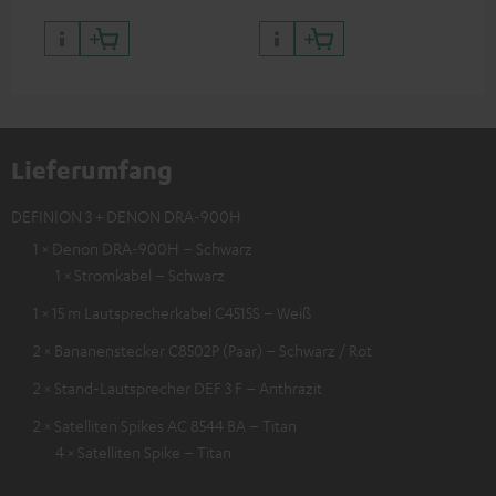
Lieferumfang
DEFINION 3 + DENON DRA-900H
1 × Denon DRA-900H – Schwarz
1 × Stromkabel – Schwarz
1 × 15 m Lautsprecherkabel C4515S – Weiß
2 × Bananenstecker C8502P (Paar) – Schwarz / Rot
2 × Stand-Lautsprecher DEF 3 F – Anthrazit
2 × Satelliten Spikes AC 8544 BA – Titan
4 × Satelliten Spike – Titan