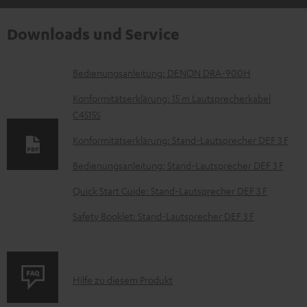
Downloads und Service
D
Bedienungsanleitung: DENON DRA-900H
o
Konformitätserklärung: 15 m Lautsprecherkabel
k
C4515S
u
Konformitätserklärung: Stand-Lautsprecher DEF 3 F
m
Bedienungsanleitung: Stand-Lautsprecher DEF 3 F
e
Quick Start Guide: Stand-Lautsprecher DEF 3 F
n
t
Safety Booklet: Stand-Lautsprecher DEF 3 F
e
z
u
P
Hilfe zu diesem Produkt
m
r