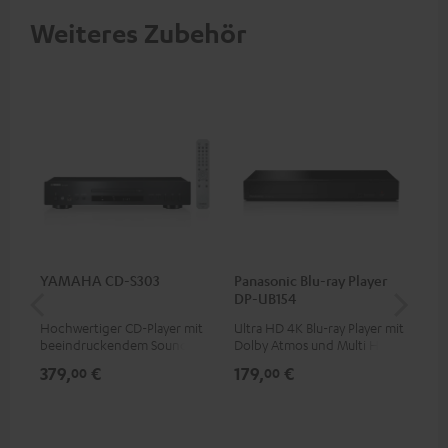
Weiteres Zubehör
YAMAHA CD-S303
Panasonic Blu-ray Player
Hi
DP-UB154
mit
Hochwertiger CD-Player mit
Ultra HD 4K Blu-ray Player mit
Hi
beeindruckendem Sound und
Dolby Atmos und Multi HDR-
unt
wertiger Verarbeitung
Unterstützung inklusive
wie
379,
€
179,
€
16
00
00
HDR10+ für eine überragende
Bildqualität mit lebensechten
Kontrasten und Farben