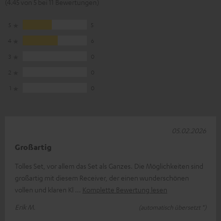
(4.45 von 5 bei 11 Bewertungen)
5
5
4
6
3
0
2
0
1
0
05.02.2026
Großartig
Tolles Set, vor allem das Set als Ganzes. Die Möglichkeiten sind
großartig mit diesem Receiver, der einen wunderschönen
vollen und klaren Kl
Komplette Bewertung lesen
Erik M.
(automatisch übersetzt *)