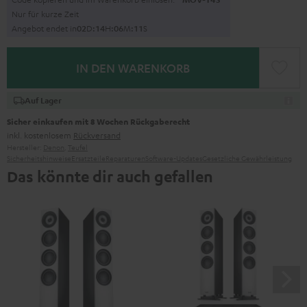
Nur für kurze Zeit
Angebot endet in
0
2
D
:
1
4
H
:
0
6
M
:
1
0
S
IN DEN WARENKORB
Auf Lager
Sicher einkaufen mit 8 Wochen Rückgaberecht
inkl. kostenlosem
Rückversand
Hersteller:
Denon
,
Teufel
Sicherheitshinweise
Ersatzteile
Reparaturen
Software-Updates
Gesetzliche Gewährleistung
Das könnte dir auch gefallen