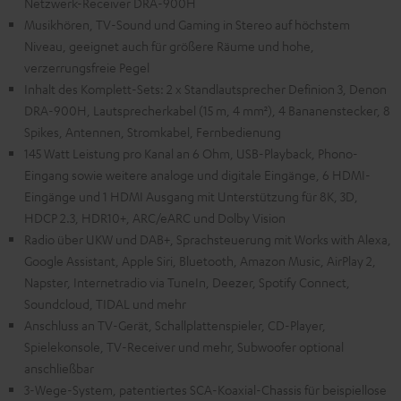
Netzwerk-Receiver DRA-900H
Musikhören, TV-Sound und Gaming in Stereo auf höchstem
Niveau, geeignet auch für größere Räume und hohe,
verzerrungsfreie Pegel
Inhalt des Komplett-Sets: 2 x Standlautsprecher Definion 3, Denon
DRA-900H, Lautsprecherkabel (15 m, 4 mm²), 4 Bananenstecker, 8
Spikes, Antennen, Stromkabel, Fernbedienung
145 Watt Leistung pro Kanal an 6 Ohm, USB-Playback, Phono-
Eingang sowie weitere analoge und digitale Eingänge, 6 HDMI-
Eingänge und 1 HDMI Ausgang mit Unterstützung für 8K, 3D,
HDCP 2.3, HDR10+, ARC/eARC und Dolby Vision
Radio über UKW und DAB+, Sprachsteuerung mit Works with Alexa,
Google Assistant, Apple Siri, Bluetooth, Amazon Music, AirPlay 2,
Napster, Internetradio via TuneIn, Deezer, Spotify Connect,
Soundcloud, TIDAL und mehr
Anschluss an TV-Gerät, Schallplattenspieler, CD-Player,
Spielekonsole, TV-Receiver und mehr, Subwoofer optional
anschließbar
3-Wege-System, patentiertes SCA-Koaxial-Chassis für beispiellose