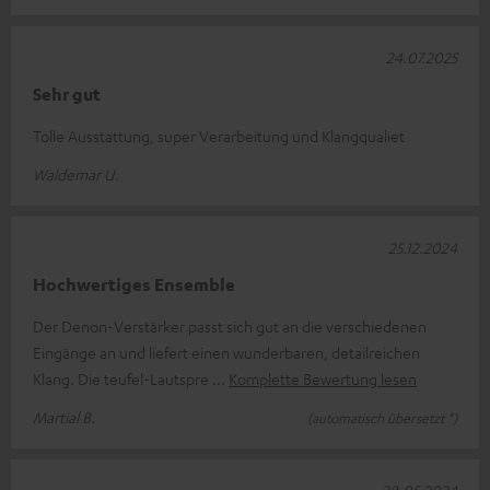
24.07.2025
Sehr gut
Tolle Ausstattung, super Verarbeitung und Klangqualiet
Waldemar U.
25.12.2024
Hochwertiges Ensemble
Der Denon-Verstärker passt sich gut an die verschiedenen
Eingänge an und liefert einen wunderbaren, detailreichen
Klang. Die teufel-Lautspre
Komplette Bewertung lesen
Martial B.
(automatisch übersetzt *)
28.05.2024