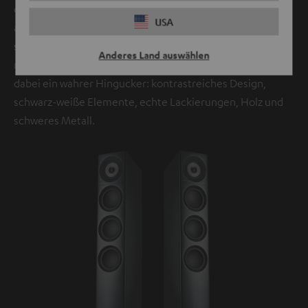
den Raum nicht mehr dominieren – seine Präsenz ist vor
USA
allem akustischer Natur. Die Definion 3 lässt auch in einer
schmalen Raumecke optimal positionieren, auch dank der
Anderes Land auswählen
nach unten geöffneten Bassreflexkanäle. Die Definion 3 ist
dabei ein wahrer Hingucker: kontrastreiches Design,
schwarz-weiße Elemente, echte Lackierungen, Holz und
schweres Metall.