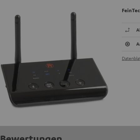
FeinTec
A
A
Datenblat
Bewertungen