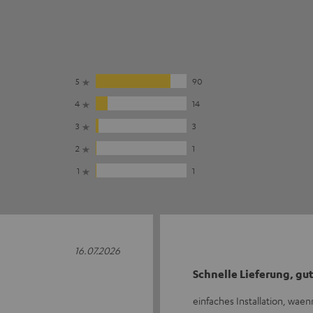
5
90
4
14
3
3
2
1
1
1
16.07.2026
Schnelle Lieferung, gut
einfaches Installation, waen