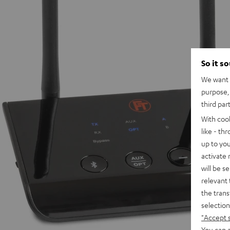
So it s
We want t
purpose, 
third par
With coo
like - th
up to you
activate
will be s
relevant 
the trans
selection
"Accept 
You can a