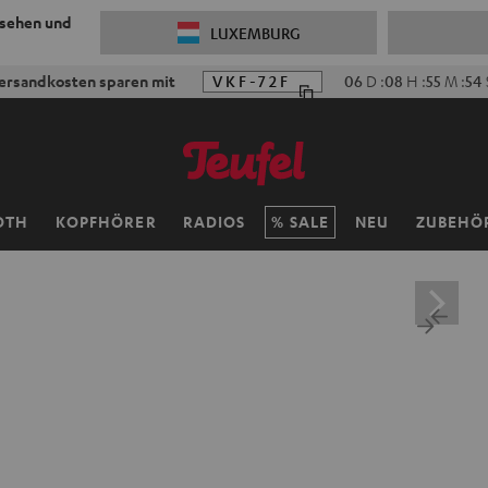
 sehen und
LUXEMBURG
ersandkosten sparen mit
VKF-72F
06
D
:
08
H
:
55
M
:
53
OTH
KOPFHÖRER
RADIOS
SALE
NEU
ZUBEHÖ