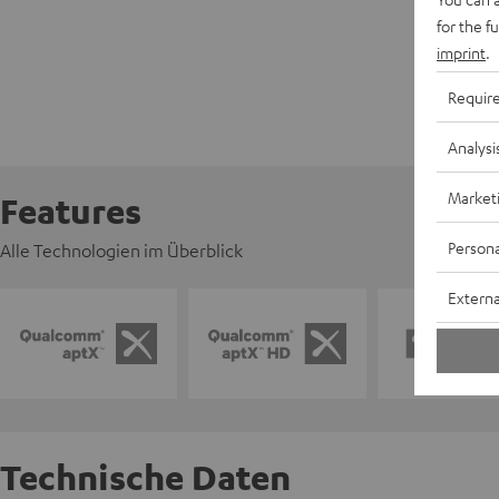
for the f
imprint
.
Requir
Analysi
Market
Features
Persona
Alle Technologien im Überblick
Externa
Technische Daten