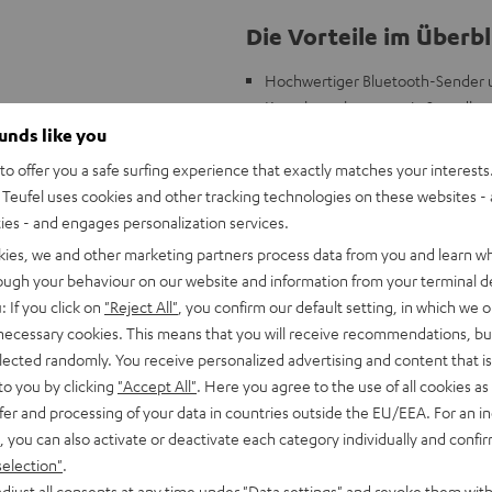
Die Vorteile im Überbl
Hochwertiger Bluetooth-Sender u
Komplettanlagen sowie Soundbar
TV- oder Gaming-Ton kann zum Bei
ounds like you
Qualität gesendet werden
o offer you a safe surfing experience that exactly matches your interests.
Musik vom Smartphone kann zum B
Teufel uses cookies and other tracking technologies on these websites - 
Je 2 Eingänge und Ausgänge: 3,5
ties - and engages personalization services.
Wände oder andere Hindernisse)
kies, we and other marketing partners process data from you and learn w
Unterstützt alle gängigen Blueto
rough your behaviour on our website and information from your terminal de
Unterstützt zudem hochwertige 
: If you click on
"Reject All"
, you confirm our default setting, in which we o
Lippensynchrone Übertragung, B
 necessary cookies. This means that you will receive recommendations, bu
Ausgängen
elected randomly. You receive personalized advertising and content that is 
Unterstützt Multipoint- und Dual
to you by clicking
"Accept All"
. Here you agree to the use of all cookies as 
Wiedergabe an zwei Kopfhörern)
fer and processing of your data in countries outside the EU/EEA. For an in
, you can also activate or deactivate each category individually and confi
selection"
.
djust all consents at any time under "Data settings" and revoke them with