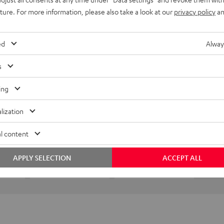
uture. For more information, please also take a look at our
privacy policy
an
ed
Alway
s
ing
lization
l content
APPLY SELECTION
ACCEPT ALL