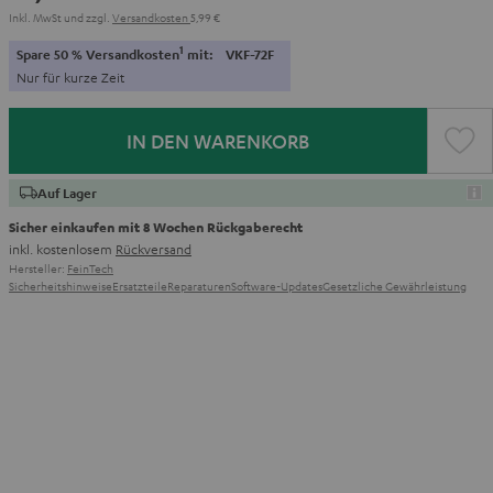
Inkl. MwSt
und zzgl.
Versandkosten
5,99 €
1
Spare 50 % Versandkosten
mit:
VKF-72F
Nur für kurze Zeit
IN DEN WARENKORB
Auf Lager
Sicher einkaufen mit 8 Wochen Rückgaberecht
inkl. kostenlosem
Rückversand
Hersteller:
FeinTech
Sicherheitshinweise
Ersatzteile
Reparaturen
Software-Updates
Gesetzliche Gewährleistung