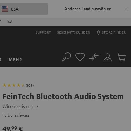
Anderes Land auswählen
USA
S
SUPPORT
GESCHÄFTSKUNDEN
STORE FINDER
No
R
MEHR
Suche
Mein
Artikel
Konto
im
Warenk
(109)
FeinTech Bluetooth Audio System
Wireless is more
Farbe:
Schwarz
49,
€
99