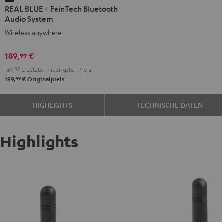
REAL BLUE + FeinTech Bluetooth
BLUE
Audio System
+
Wireless anywhere
FeinTech
Bluetooth
189,
€
99
Audio
169,
99
€
Letzter niedrigster Preis
System
99
199,
€
Originalpreis
Night
Black
HIGHLIGHTS
TECHNISCHE DATEN
Highlights