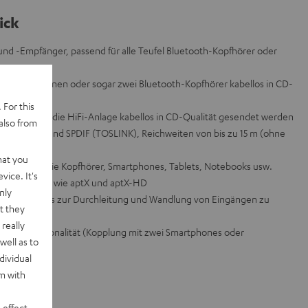
ick
nd -Empfänger, passend für alle Teufel Bluetooth-Kopfhörer oder
s
spiel auf einen oder sogar zwei Bluetooth-Kopfhörer kabellos in CD-
 For this
eispiel auf die HiFi-Anlage kabellos in CD-Qualität gesendet werden
also from
-mm-Klinke und SPDIF (TOSLINK), Reichweiten von bis zu 15 m (ohne
hat you
oth-Geräte wie Kopfhörer, Smartphones, Tablets, Notebooks usw.
vice. It's
Audiocodecs wie aptX und aptX-HD
nly
ypass-Modus zur Durchleitung und Wandlung von Eingängen zu
t they
really
point-Funktionalität (Kopplung mit zwei Smartphones oder
well as to
dividual
rm with
 effect