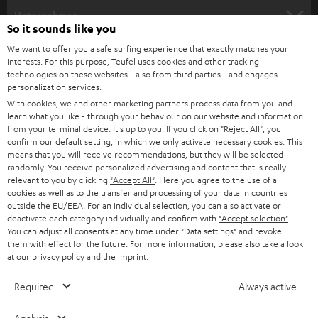
HEIMKINO
e
Unternehmen
So it sounds like you
l
HEIMKINO-KOMPLETTANLAGEN
SUPPORT
We want to offer you a safe surfing experience that exactly matches your
d
Teufel Onlineshops
interests. For this purpose, Teufel uses cookies and other tracking
SOUNDBARS
u
technologies on these websites - also from third parties - and engages
KARRIERE
DEUTSCHLAND
personalization services.
n
STEREO
With cookies, we and other marketing partners process data from you and
PRESSE & MARKETING
g
learn what you like - through your behaviour on our website and information
ÖSTERREICH
from your terminal device. It's up to you: If you click on
"Reject All"
, you
SMART HOME
GESCHÄFTSKUNDEN
confirm our default setting, in which we only activate necessary cookies. This
means that you will receive recommendations, but they will be selected
SCHWEIZ
BLUETOOTH-LAUTSPRECHER
randomly. You receive personalized advertising and content that is really
PARTNERPROGRAMM
relevant to you by clicking
"Accept All"
. Here you agree to the use of all
cookies as well as to the transfer and processing of your data in countries
KOPFHÖRER
NIEDERLANDE
BLOG
outside the EU/EEA. For an individual selection, you can also activate or
deactivate each category individually and confirm with
"Accept selection"
.
BLUETOOTH-KOPFHÖRER
You can adjust all consents at any time under "Data settings" and revoke
NEWSLETTER
BELGIEN
them with effect for the future. For more information, please also take a look
at our
privacy policy
and the
imprint
.
STEREOANLAGEN
STORES
FRANKREICH
Required
Always active
LAUTSPRECHER
DEINE VORTEILE BEI TEUFEL