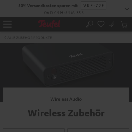
ZUM
50% Versandkosten sparen mit
VKF-72F
NHALT
RINGEN
06
D
:
14
H
:
54
M
:
35
S
No
Abs
Startseite
Suche
Artike
im
ALLE ZUBEHÖR PRODUKTE
Waren
Wireless Audio
Wireless Zubehör