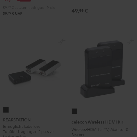
59,
99
€
Letzter niedrigster Preis
49,
€
99
99
59,
€
UVP
REARSTATION
celexon
Schwarz
Wireless
REARSTATION
celexon Wireless HDMI Kit
HDMI
Ermöglicht kabellose
Wireless-HDMI für TV, Monitor &
Tonübertragung an 2 passive
Kit
Beamer
Lautsprecher