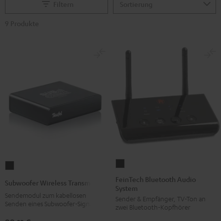
Filtern
9 Produkte
FeinTech
Subwoofer
Bluetooth
Wireless
FeinTech Bluetooth Audio
Subwoofer Wireless Transmitter
System
Audio
Transmitter
Sendemodul zum kabellosen
Sender & Empfänger, TV-Ton an
System
Schwarz
Senden eines Subwoofer-Signals
zwei Bluetooth-Kopfhörer
Schwarz