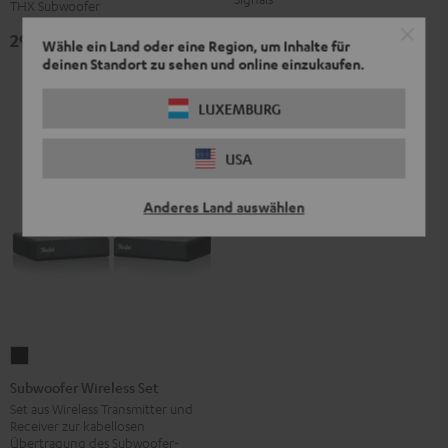
THX Subwoofer
THX
99,
€
99
299,
€
00
Wähle ein Land oder eine Region, um Inhalte für
Schwarz
deinen Standort zu sehen und online einzukaufen.
LUXEMBURG
USA
Anderes Land auswählen
Subwoofer
Wireless
Subwoofer Wireless Set
Set
Set aus Wireless Transmitter und
Receiver zur kabellosen
Schwarz
Übertragung des Subwoofer-