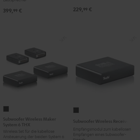
Schwarz
229,
€
99
399,
€
99
Subwoofer
Subwoofer
Wireless
Wireless
Subwoofer Wireless Maker
Subwoofer Wireless Receiver
System 6 THX
Maker
Receiver
Empfangsmodul zum kabellosen
Wireless Set für die kabellose
System
Schwarz
Empfangen eines Subwoofer-
Ansteuerung der beiden System 6
6
Signals