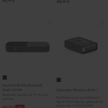
99,
€
99
49,
€
99
FeinTech
Subwoofer
BT200
FeinTech BT200 Bluetooth
Wireless
Audio Sender
Bluetooth
Subwoofer Wireless Module
Module
Bluetooth-Sender für TV, PC und
Audio
Empfangsmodul zur kabellosen
Schwarz
Konsole
Sender
Signal-Übertragung, geeignet für
Version
Subwoofer T 4000/S 6000
49,
€
Schwarz
99
Deal