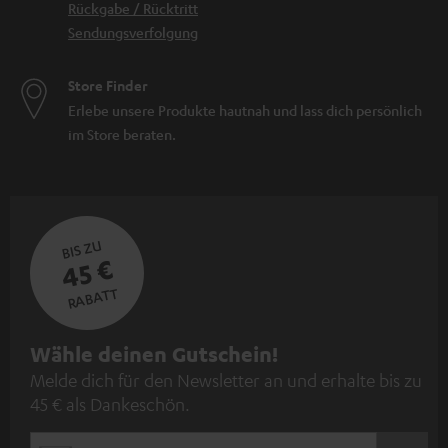
Rückgabe / Rücktritt
Sendungsverfolgung
Store Finder
Erlebe unsere Produkte hautnah und lass dich persönlich
im Store beraten.
BIS ZU
45 €
RABATT
N
Wähle deinen Gutschein!
Melde dich für den Newsletter an und erhalte bis zu
e
45 € als Dankeschön.
w
s