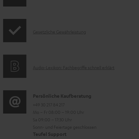
n
k
z
f
t
u
o
F
m
I
Gesetzliche Gewährleistung
r
A
H
n
m
Q
e
f
a
s
r
o
t
u
A
Audio-Lexikon: Fachbegriffe schnell erklärt
r
i
n
u
m
o
t
d
a
n
e
i
K
Persönliche Kaufberatung
t
e
r
o
o
+49 30 217 84 217
i
n
l
Mo – Fr 08:00 – 19:00 Uhr
-
n
o
z
a
Sa 09:00 – 17:30 Uhr
L
t
n
u
Sonn- und Feiertage geschlossen
d
e
a
e
Teufel Support
m
e