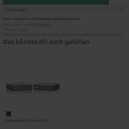
Auf Lager
Sicher einkaufen mit 8 Wochen Rückgaberecht
inkl. kostenlosem
Rückversand
Hersteller:
celexon
Sicherheitshinweise
Ersatzteile
Reparaturen
Software-Updates
Gesetzliche Gewährleistung
Das könnte dir auch gefallen
Subwoofer
Subwoofer Wireless Set
Wireless
Set