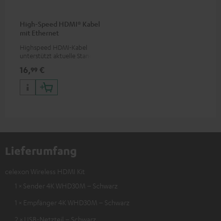
High-Speed HDMI® Kabel
mit Ethernet
Highspeed HDMI-Kabel
unterstützt aktuelle Standards
wie z.B. 4K 50/60p und 4K 3D
16,
€
99
Lieferumfang
celexon Wireless HDMI Kit
1 × Sender 4K WHD30M – Schwarz
1 × Empfänger 4K WHD30M – Schwarz
2 × USB-Netzteil – Schwarz