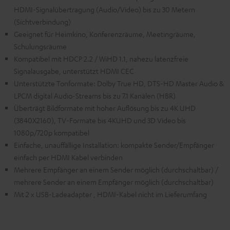
HDMI-Signalübertragung (Audio/Video) bis zu 30 Metern
(Sichtverbindung)
Geeignet für Heimkino, Konferenzräume, Meetingräume,
Schulungsräume
Kompatibel mit HDCP 2.2 / WiHD 1.1, nahezu latenzfreie
Signalausgabe, unterstützt HDMI CEC
Unterstützte Tonformate: Dolby True HD, DTS-HD Master Audio &
LPCM digital Audio-Streams bis zu 7.1 Kanälen (HBR)
Überträgt Bildformate mit hoher Auflösung bis zu 4K UHD
(3840X2160), TV-Formate bis 4KUHD und 3D Video bis
1080p/720p kompatibel
Einfache, unauffällige Installation: kompakte Sender/Empfänger
einfach per HDMI Kabel verbinden
Mehrere Empfänger an einem Sender möglich (durchschaltbar) /
mehrere Sender an einem Empfänger möglich (durchschaltbar)
Mit 2 x USB-Ladeadapter , HDMI-Kabel nicht im Lieferumfang