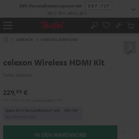
ZUM
50% Versandkosten sparen mit
VKF-72F
NHALT
RINGEN
05
D
:
11
H
:
41
M
:
25
S
No
Abs
Startseite
Suche
Artike
im
ZUBEHÖR
WIRELESS ZUBEHOER
Waren
celexon Wireless HDMI Kit
Farbe:
Schwarz
229,
€
99
Inkl. MwSt
und zzgl.
Versandkosten
9,99 €
1
Spare 50 % Versandkosten
mit:
VKF-72F
Nur für kurze Zeit
IN DEN WARENKORB