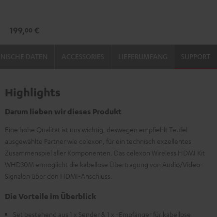
Schwarz
199,
€
00
NISCHE DATEN
ACCESSORIES
LIEFERUMFANG
SUPPORT
Highlights
Darum lieben wir dieses Produkt
Eine hohe Qualität ist uns wichtig, deswegen empfiehlt Teufel
ausgewählte Partner wie celexon, für ein technisch exzellentes
Zusammenspiel aller Komponenten. Das celexon Wireless HDMI Kit
WHD30M ermöglicht die kabellose Übertragung von Audio/Video-
Signalen über den HDMI-Anschluss.
Die Vorteile im Überblick
Set bestehend aus 1 x Sender & 1 x -Empfänger für kabellose