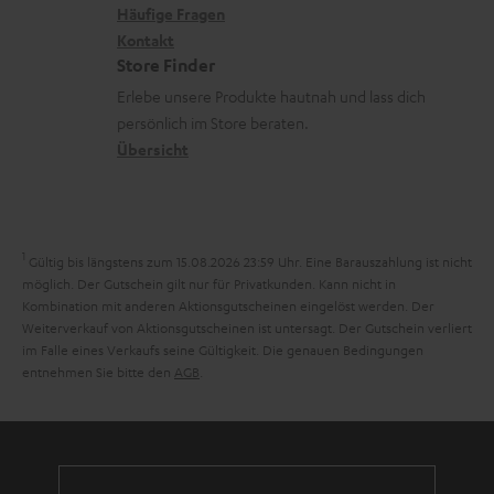
x
k
n
Häufige Fragen
V
n
i
Kontakt
t
z
e
Store Finder
k
d
u
r
Erlebe unsere Produkte hautnah und lass dich
o
a
r
s
persönlich im Store beraten.
n
t
G
Übersicht
a
e
a
n
n
r
d
a
1
Gültig bis längstens zum 15.08.2026 23:59 Uhr.
Eine Barauszahlung ist nicht
n
möglich. Der Gutschein gilt nur für Privatkunden. Kann nicht in
Kombination mit anderen Aktionsgutscheinen eingelöst werden. Der
t
Weiterverkauf von Aktionsgutscheinen ist untersagt. Der Gutschein verliert
i
im Falle eines Verkaufs seine Gültigkeit. Die genauen Bedingungen
entnehmen Sie bitte den
AGB
.
e