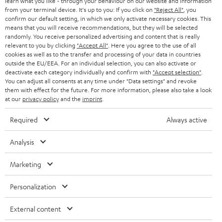
learn what you like - through your behaviour on our website and information
ÖSTERREICH
SMART HOME
from your terminal device. It's up to you: If you click on
"Reject All"
, you
GESCHÄFTSKUNDEN
confirm our default setting, in which we only activate necessary cookies. This
means that you will receive recommendations, but they will be selected
SCHWEIZ
BLUETOOTH-LAUTSPRECHER
PARTNERPROGRAMM
randomly. You receive personalized advertising and content that is really
relevant to you by clicking
"Accept All"
. Here you agree to the use of all
KOPFHÖRER
cookies as well as to the transfer and processing of your data in countries
NIEDERLANDE
BLOG
outside the EU/EEA. For an individual selection, you can also activate or
deactivate each category individually and confirm with
"Accept selection"
.
BLUETOOTH-KOPFHÖRER
NEWSLETTER
You can adjust all consents at any time under "Data settings" and revoke
BELGIEN
them with effect for the future. For more information, please also take a look
STEREOANLAGEN
at our
privacy policy
and the
imprint
.
STORES
FRANKREICH
LAUTSPRECHER
Required
Always active
DEINE VORTEILE BEI TEUFEL
POLEN
ULTIMA-SERIE
Analysis
TEUFEL STORY
Technische Änderungen, Tippfehler und Irrtum vorbehalten. Das auf unseren
IN-EAR-KOPFHÖRER
Marketing
SPANIEN
UNSER MANAGEMENT
Fotos abgebildete Zubehör ist nicht im Lieferumfang enthalten. Etwaige
Entsorgungsgebühren für Batterien sind im Preis inbegriffen.
FANSHOP
Personalization
NACHHALTIGKEIT
ITALIEN
©2026 Lautsprecher Teufel GmbH - All rights reserved.
NEUHEITEN
External content
UNSERE WERTE
USA
Impressum
AGB
Datenschutz
Daten-Einstellungen
EU Data Act