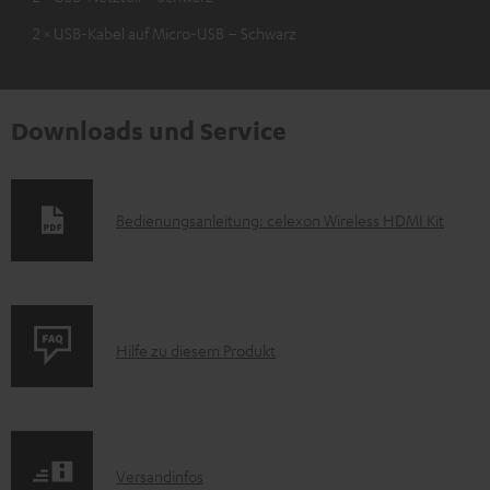
2 × USB-Kabel auf Micro-USB – Schwarz
Downloads und Service
D
Bedienungsanleitung: celexon Wireless HDMI Kit
o
k
u
P
m
Hilfe zu diesem Produkt
r
e
o
n
d
t
I
Versandinfos
u
e