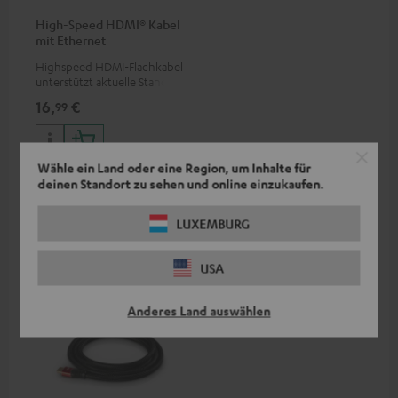
High-Speed HDMI® Kabel
mit Ethernet
Highspeed HDMI-Flachkabel
unterstützt aktuelle Standards
wie z.B. 4K 50/60p und 4K 3D
16,
€
99
Wähle ein Land oder eine Region, um Inhalte für
deinen Standort zu sehen und online einzukaufen.
Weiteres Zubehör
LUXEMBURG
USA
Anderes Land auswählen