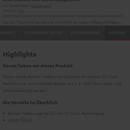
inkl. kostenlosem
Rückversand
Hersteller:
K&M
Sicherheitshinweise
Ersatzteile
Reparaturen
Software-Updates
Gesetzliche Gewährleistung
Der DJ-Tisch und das Banner sind nicht im Lieferumfang enthalten.
HLIGHTS
TECHNISCHE DATEN
LIEFERUMFANG
SUPPORT
Highlights
Darum lieben wir dieses Produkt
Dieses stabile Banner-Halterungs-Set passt an unseren DJ-Tisch-
Performance. Damit können Banner aus z. B. LKW-Plane sicher und
schnell befestigt werden.
Die Vorteile im Überblick
Banner-Halterungs-Set für den DJ-Tisch-Performance
Inhalt: 3 Stück