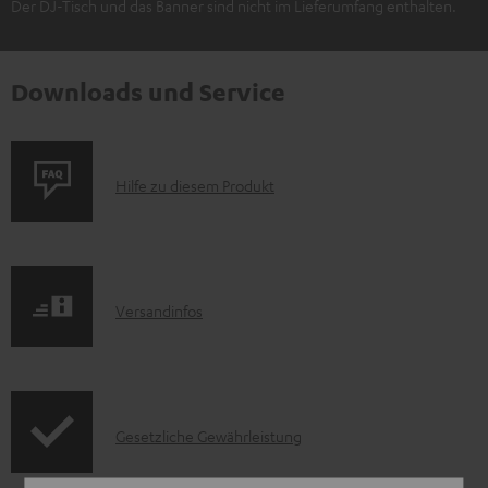
Der DJ-Tisch und das Banner sind nicht im Lieferumfang enthalten.
Downloads und Service
P
Hilfe zu diesem Produkt
r
o
d
I
Versandinfos
u
n
k
f
t
o
F
I
Gesetzliche Gewährleistung
r
A
n
m
Q