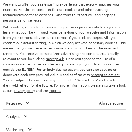
SUPPORT
d
Teufel Onlineshops
We want to offer you a safe surfing experience that exactly matches your
interests. For this purpose, Teufel uses cookies and other tracking
SOUNDBARS
u
KARRIERE
technologies on these websites - also from third parties - and engages
DEUTSCHLAND
personalization services.
n
STEREO
With cookies, we and other marketing partners process data from you and
PRESSE & MARKETING
g
learn what you like - through your behaviour on our website and information
ÖSTERREICH
SMART HOME
from your terminal device. It's up to you: If you click on
"Reject All"
, you
GESCHÄFTSKUNDEN
confirm our default setting, in which we only activate necessary cookies. This
means that you will receive recommendations, but they will be selected
SCHWEIZ
BLUETOOTH-LAUTSPRECHER
PARTNERPROGRAMM
randomly. You receive personalized advertising and content that is really
relevant to you by clicking
"Accept All"
. Here you agree to the use of all
KOPFHÖRER
cookies as well as to the transfer and processing of your data in countries
NIEDERLANDE
BLOG
outside the EU/EEA. For an individual selection, you can also activate or
deactivate each category individually and confirm with
"Accept selection"
.
BLUETOOTH-KOPFHÖRER
NEWSLETTER
You can adjust all consents at any time under "Data settings" and revoke
BELGIEN
them with effect for the future. For more information, please also take a look
STEREOANLAGEN
at our
privacy policy
and the
imprint
.
STORES
FRANKREICH
LAUTSPRECHER
Required
Always active
DEINE VORTEILE BEI TEUFEL
POLEN
ULTIMA-SERIE
Analysis
TEUFEL STORY
Technische Änderungen, Tippfehler und Irrtum vorbehalten. Das auf unseren
IN-EAR-KOPFHÖRER
Marketing
SPANIEN
UNSER MANAGEMENT
Fotos abgebildete Zubehör ist nicht im Lieferumfang enthalten. Etwaige