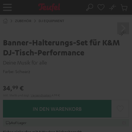
ZUM
NHALT
No
Abs
Startseite
Suche
RINGEN
Artike
im
ZUBEHÖR
DJ EQUIPMENT
Waren
Banner-Halterungs-Set für K&M
DJ-Tisch-Performance
Deine Musik für alle
Farbe:
Schwarz
34,
€
99
Inkl. MwSt
und zzgl.
Versandkosten
4,99 €
IN DEN WARENKORB
Auf Lager
Sicher einkaufen mit 8 Wochen Rückgaberecht