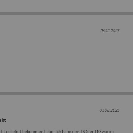
09.12.2025
07.08.2025
ekt
icht geliefert bekommen habe! Ich habe den T8 (der T10 war im