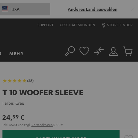
Anderes Land auswählen
USA
SUPPORT
GESCHÄFTSKUNDEN
STORE FINDER
No
R
MEHR
Suche
Mein
Artikel
Konto
im
Warenk
(38)
T 10 WOOFER SLEEVE
Farbe:
Grau
24,
€
99
Inkl. MwSt
und zzgl.
Versandkosten
0,00 €