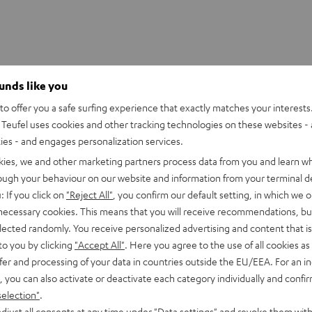
ounds like you
OOFER SLEEVE
o offer you a safe surfing experience that exactly matches your interests.
Teufel uses cookies and other tracking technologies on these websites - 
ties - and engages personalization services.
kies, we and other marketing partners process data from you and learn w
rough your behaviour on our website and information from your terminal de
: If you click on
"Reject All"
, you confirm our default setting, in which we o
 necessary cookies. This means that you will receive recommendations, bu
elected randomly. You receive personalized advertising and content that is 
to you by clicking
"Accept All"
. Here you agree to the use of all cookies as 
fer and processing of your data in countries outside the EU/EEA. For an in
, you can also activate or deactivate each category individually and confi
selection"
.
djust all consents at any time under "Data settings" and revoke them with