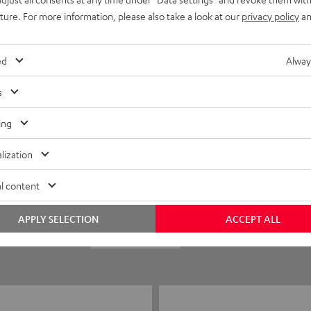
uture. For more information, please also take a look at our
privacy policy
an
ed
Alway
s
ing
5
35
lization
4
3
l content
3
0
APPLY SELECTION
ACCEPT ALL
2
0
1
0