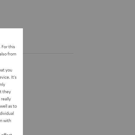
 For this
also from
hat you
vice. It's
nly
t they
really
well as to
dividual
rm with
 effect