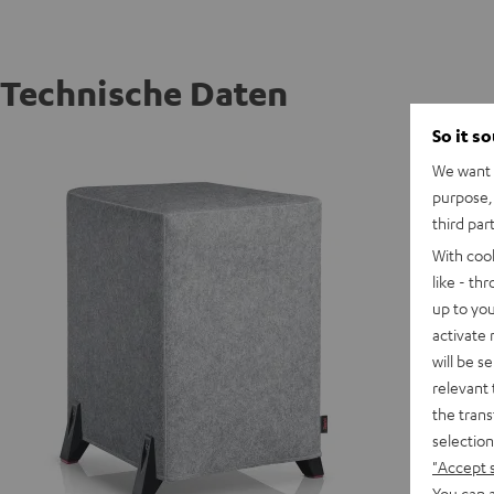
Technische Daten
So it s
T 10 W
We want t
purpose, 
third par
With coo
like - th
up to you
activate
will be s
relevant 
the trans
selection
"Accept 
You can a