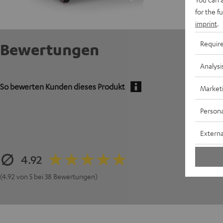
for the f
imprint
.
Requir
Bewertungen
Analysi
So bewerten Kunden dieses Produkt
Market
Persona
Externa
4.92
(4.92 von 5 bei 38 Bewertungen)