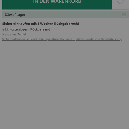
IN DEN WARENKORB
Auf Lager
Sicher einkaufen mit 8 Wochen Rückgaberecht
inkl. kostenlosem
Rückversand
Hersteller:
Teufel
Sicherheitshinweise
Ersatzteile
Reparaturen
Software-Updates
Gesetzliche Gewährleistung