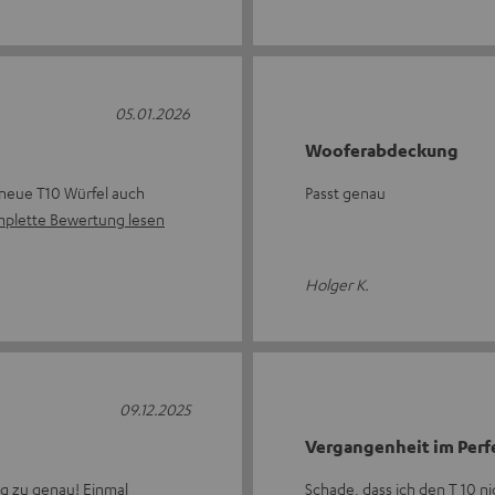
05.01.2026
Wooferabdeckung
 neue T10 Würfel auch
Passt genau
plette Bewertung lesen
Holger K.
09.12.2025
Vergangenheit im Perf
ig zu genau! Einmal
Schade, dass ich den T 10 n