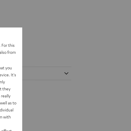
 For this
also from
KSTER NEO
hat you
vice. It's
nly
t they
really
well as to
dividual
rm with
 effect