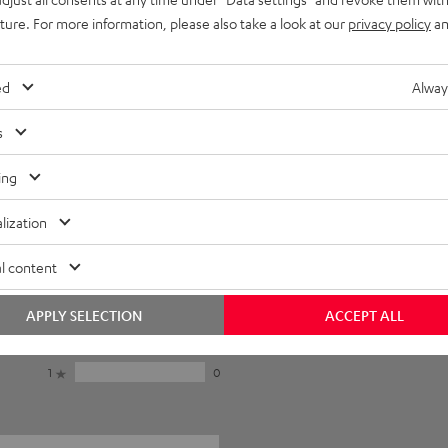
uture. For more information, please also take a look at our
privacy policy
an
ed
Alway
s
ing
lization
5
0
l content
4
1
3
0
APPLY SELECTION
ACCEPT ALL
2
0
1
0