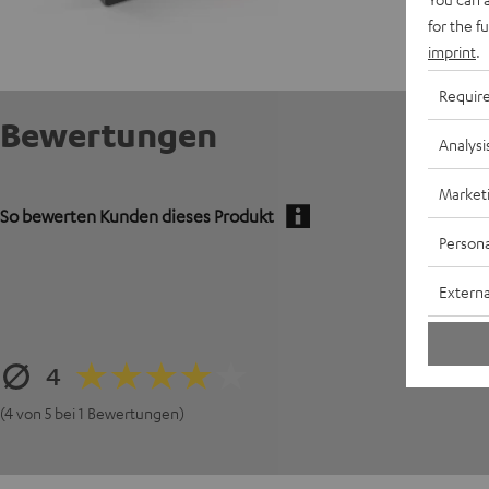
for the f
imprint
.
Requir
Bewertungen
Analysi
Market
So bewerten Kunden dieses Produkt
Persona
Externa
4
(4 von 5 bei 1 Bewertungen)