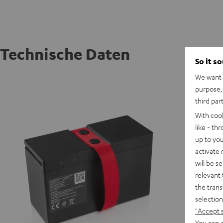
Technische Daten
So it s
We want t
ROCKST
purpose, 
Leistun
third par
With coo
E
like - th
up to you
activate
will be s
relevant 
the trans
selection
"Accept 
You can a