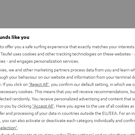
ounds like you
o offer you a safe surfing experience that exactly matches your interests.
ER NEO/Fender x Teufel ROCKSTER NEO Akku
Teufel uses cookies and other tracking technologies on these websites - 
gsstarker Ersatzakku für ROCKSTER NEO & Fender x Teufel ROC
ties - and engages personalization services.
kies, we and other marketing partners process data from you and learn w
lektronik
rough your behaviour on our website and information from your terminal de
: If you click on
"Reject All"
, you confirm our default setting, in which we o
 necessary cookies. This means that you will receive recommendations, bu
elected randomly. You receive personalized advertising and content that is 
to you by clicking
"Accept All"
. Here you agree to the use of all cookies as 
fer and processing of your data in countries outside the EU/EEA. For an in
, you can also activate or deactivate each category individually and confi
selection"
.
djust all consents at any time under "Data settings" and revoke them with