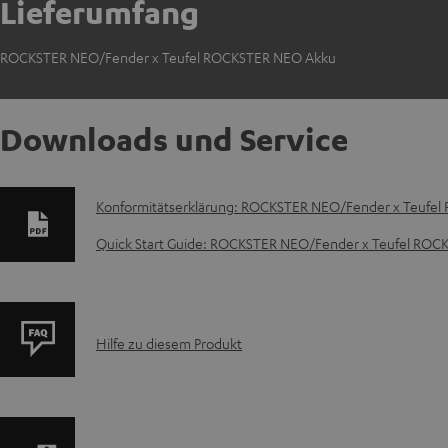
Lieferumfang
ROCKSTER NEO/Fender x Teufel ROCKSTER NEO Akku
Downloads und Service
D
Konformitätserklärung: ROCKSTER NEO/Fender x Teufe
o
Quick Start Guide: ROCKSTER NEO/Fender x Teufel RO
k
u
P
Hilfe zu diesem Produkt
m
r
e
o