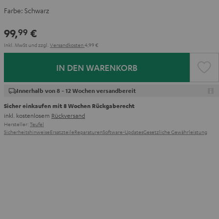
Farbe:
Schwarz
99,
€
99
Inkl. MwSt
und zzgl.
Versandkosten
4,99 €
IN DEN WARENKORB
Innerhalb von 8 - 12 Wochen versandbereit
Sicher einkaufen mit 8 Wochen Rückgaberecht
inkl. kostenlosem
Rückversand
Hersteller:
Teufel
Sicherheitshinweise
Ersatzteile
Reparaturen
Software-Updates
Gesetzliche Gewährleistung