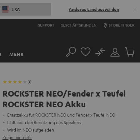
Anderes Land auswählen
USA
SUPPORT
GESCHÄFTSKUNDEN
STORE FINDER
No
R
MEHR
Suche
Mein
Artikel
Konto
im
Warenk
(1)
ROCKSTER NEO/Fender x Teufel
ROCKSTER NEO Akku
Ersatzakku für ROCKSTER NEO und Fender x Teufel NEO
Lädt auch bei Benutzung des Speakers
Wird im NEO aufgeladen
Zeige mir mehr