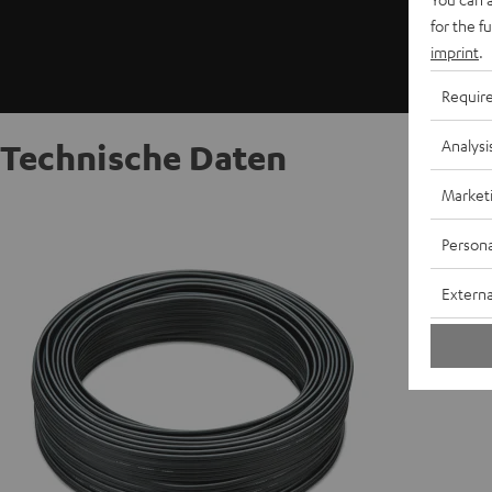
for the f
imprint
.
Requir
Analysi
Technische Daten
Market
30 m La
Persona
K
Externa