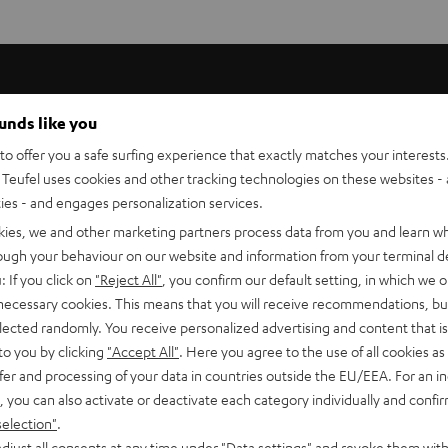
ounds like you
ich für Multimedia-Systeme und preiswerte Heimkino-Sets bei d
o offer you a safe surfing experience that exactly matches your interests.
Teufel uses cookies and other tracking technologies on these websites - 
ties - and engages personalization services.
autsprecherkabel) besteht aus Sauerstoff-freiem Kupfer mit ein
kies, we and other marketing partners process data from you and learn w
derstandes des Kabels weitestgehend vermieden wird. Das Kupfer
rough your behaviour on our website and information from your terminal de
lgetreue, verfärbungsfreie Klangqualität über einen sehr langen
: If you click on
"Reject All"
, you confirm our default setting, in which we o
 necessary cookies. This means that you will receive recommendations, bu
elected randomly. You receive personalized advertising and content that is 
s viele Litzen pro Ader. Das bewirkt eine gute Flexibilität bei g
to you by clicking
"Accept All"
. Here you agree to the use of all cookies as 
fer and processing of your data in countries outside the EU/EEA. For an in
, you can also activate or deactivate each category individually and confi
selection"
.
s aufwendige Innenleben. Der Pluspol ist gekennzeichnet.
djust all consents at any time under "Data settings" and revoke them with