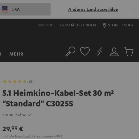
Anderes Land auswählen
USA
SUPPORT
GESCHÄFTSKUNDEN
STORE FINDER
No
R
MEHR
Suche
Mein
Artikel
Konto
im
Warenk
(53)
5.1 Heimkino-Kabel-Set 30 m²
"Standard" C3025S
Farbe:
Schwarz
29,
€
99
Inkl. MwSt
und zzgl.
Versandkosten
4,99 €