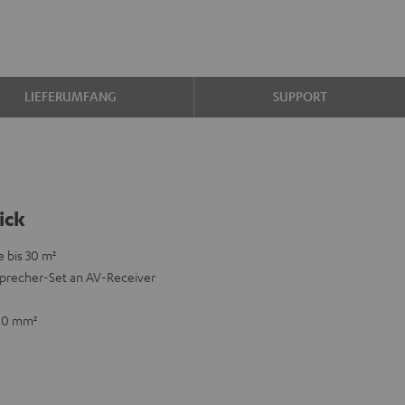
LIEFERUMFANG
SUPPORT
ick
 bis 30 m²
precher-Set an AV-Receiver
1,0 mm²