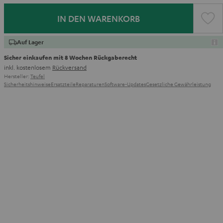
IN DEN WARENKORB
Auf Lager
Sicher einkaufen mit 8 Wochen Rückgaberecht
inkl. kostenlosem
Rückversand
Hersteller:
Teufel
Sicherheitshinweise
Ersatzteile
Reparaturen
Software-Updates
Gesetzliche Gewährleistung