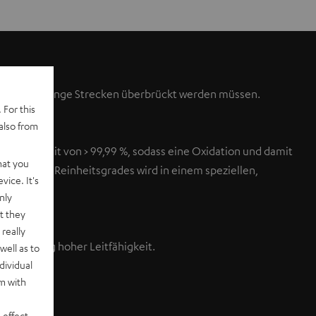
enen nur geringe Strecken überbrückt werden müssen.
 For this
also from
er Reinheit von > 99,99 %, sodass eine Oxidation und damit
hat you
 höchsten Reinheitsgrades wird in einem speziellen,
vice. It's
 Zeitraum.
nly
t they
really
leichzeitig hoher Leitfähigkeit.
well as to
dividual
rm with
 effect