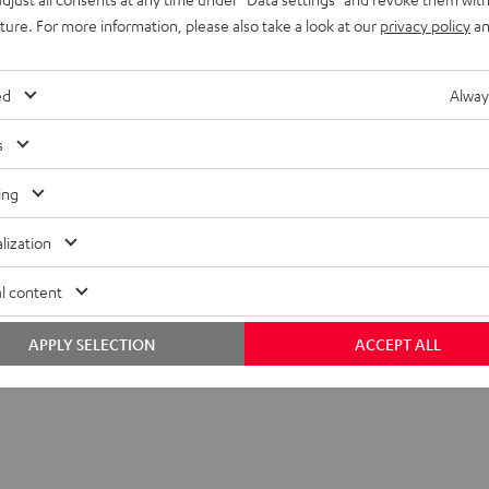
uture. For more information, please also take a look at our
privacy policy
an
ed
Alway
s
ing
utsprecherkabel C1030S
lization
abel
l content
APPLY SELECTION
ACCEPT ALL