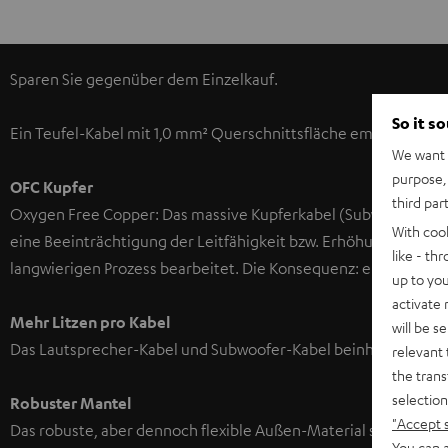
Sparen Sie gegenüber dem Einzelkauf.
So it s
Ein Teufel-Kabel mit 1,0 mm² Querschnittsfläche empfiehlt s
We want t
purpose, 
OFC Kupfer
third par
Oxygen Free Copper: Das massive Kupferkabel (Subwoofer und L
With coo
eine Beeinträchtigung der Leitfähigkeit bzw. Erhöhung des Wi
like - th
langwierigen Prozess bearbeitet. Die Konsequenz: eine origina
up to you
activate
Mehr Litzen pro Kabel
will be s
Das Lautsprecher-Kabel und Subwoofer-Kabel beinhaltet besonder
relevant 
the trans
selection
Robuster Mantel
"Accept 
Das robuste, aber dennoch flexible Außen-Material schützt da
You can a