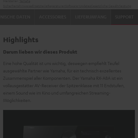
Hersteller:
Yamaha
Sicherheitshinweise
Ersatzteile
Reparaturen
Software-Updates
Gesetzliche Gewährleistung
NISCHE DATEN
ACCESSORIES
LIEFERUMFANG
SUPPORT
Highlights
Darum lieben wir dieses Produkt
Eine hohe Qualität ist uns wichtig, deswegen empfiehlt Teufel
ausgewählte Partner wie Yamaha, für ein technisch exzellentes
Zusammenspiel aller Komponenten. Der Yamaha RX-A8A ist ein
vollausgestatter AV-Receiver der Spitzenklasse mit 11 Endstufen,
einem Sound wie im Kino und umfangreichen Streaming-
Möglichkeiten.