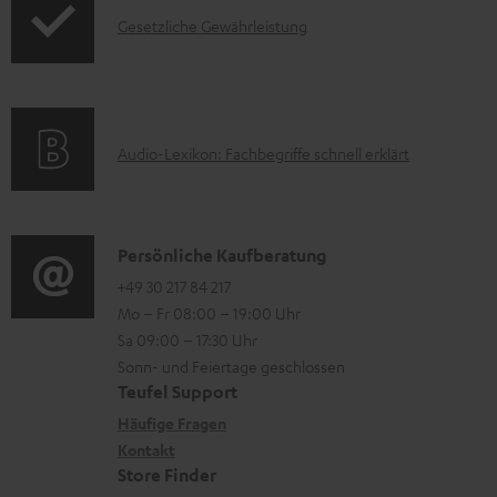
F
H
I
Gesetzliche Gewährleistung
r
A
e
n
m
Q
r
f
a
s
u
o
t
n
A
Audio-Lexikon: Fachbegriffe schnell erklärt
r
i
t
u
m
o
e
d
a
n
r
i
K
Persönliche Kaufberatung
t
e
l
o
o
+49 30 217 84 217
i
n
Mo – Fr 08:00 – 19:00 Uhr
a
-
n
o
z
Sa 09:00 – 17:30 Uhr
d
L
t
n
u
Sonn- und Feiertage geschlossen
e
e
a
e
Teufel Support
m
n
x
k
n
Häufige Fragen
V
i
Kontakt
t
z
e
Store Finder
k
d
u