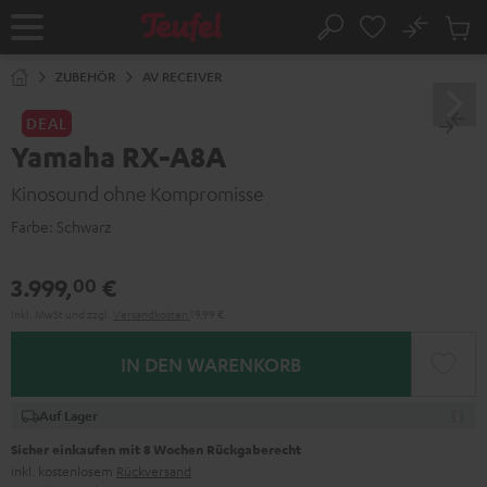
ZUM
NHALT
No
Abs
Startseite
Suche
RINGEN
Artike
im
ZUBEHÖR
AV RECEIVER
Waren
DEAL
Yamaha RX-A8A
Kinosound ohne Kompromisse
Farbe:
Schwarz
3.999,
€
00
Inkl. MwSt
und zzgl.
Versandkosten
19,99 €
IN DEN WARENKORB
Auf Lager
Sicher einkaufen mit 8 Wochen Rückgaberecht
inkl. kostenlosem
Rückversand