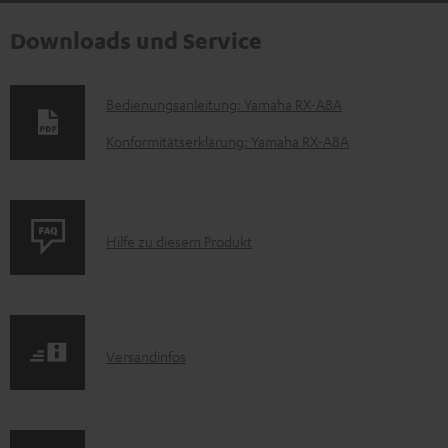
Downloads und Service
D
Bedienungsanleitung: Yamaha RX-A8A
o
Konformitätserklärung: Yamaha RX-A8A
k
u
m
P
Hilfe zu diesem Produkt
e
r
n
o
t
d
e
I
Versandinfos
u
z
n
k
u
f
t
m
o