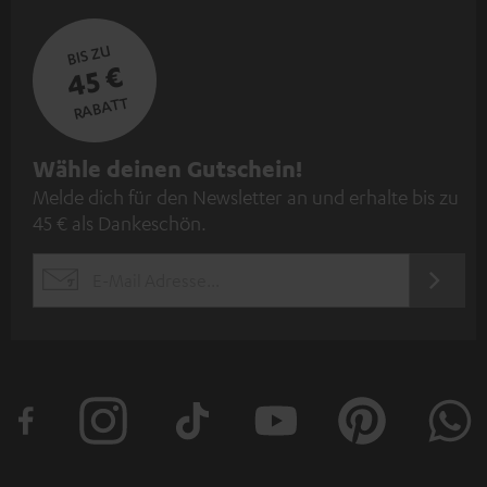
BIS ZU
45 €
RABATT
N
Wähle deinen Gutschein!
Melde dich für den Newsletter an und erhalte bis zu
e
45 € als Dankeschön.
w
s
JETZT
EMAIL
l
ANME
WIDGET
e
t
t
e
r