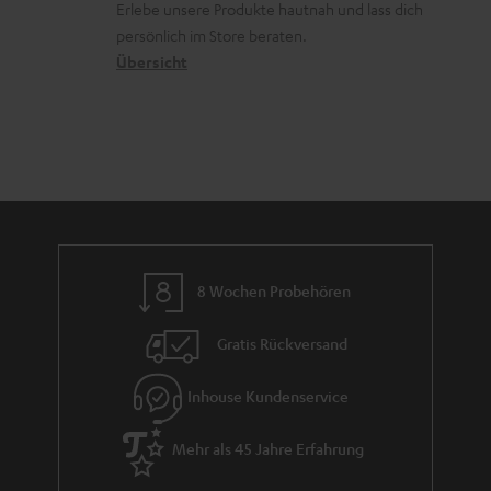
r
Erlebe unsere Produkte hautnah und lass dich
o
a
r
s
persönlich im Store beraten.
n
t
G
Übersicht
a
e
a
n
n
r
d
a
n
t
i
e
8 Wochen Probehören
Gratis Rückversand
Inhouse Kundenservice
Mehr als 45 Jahre Erfahrung