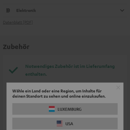
Elektronik
Datenblatt [PDF]
Zubehör
Notwendiges Zubehör ist im Lieferumfang
enthalten.
Weiteres Zubehör
Wähle ein Land oder eine Region, um Inhalte für
deinen Standort zu sehen und online einzukaufen.
LUXEMBURG
USA