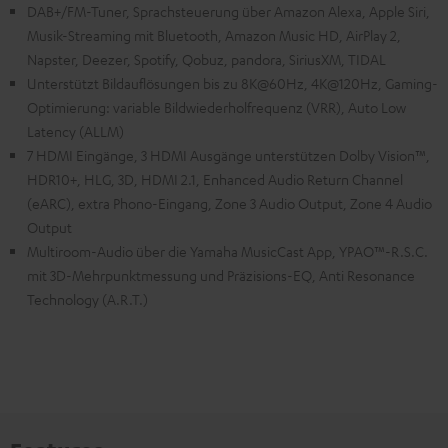
DAB+/FM-Tuner, Sprachsteuerung über Amazon Alexa, Apple Siri,
Musik-Streaming mit Bluetooth, Amazon Music HD, AirPlay 2,
Napster, Deezer, Spotify, Qobuz, pandora, SiriusXM, TIDAL
Unterstützt Bildauflösungen bis zu 8K@60Hz, 4K@120Hz, Gaming-
Optimierung: variable Bildwiederholfrequenz (VRR), Auto Low
Latency (ALLM)
7 HDMI Eingänge, 3 HDMI Ausgänge unterstützen Dolby Vision™,
HDR10+, HLG, 3D, HDMI 2.1, Enhanced Audio Return Channel
(eARC), extra Phono-Eingang, Zone 3 Audio Output, Zone 4 Audio
Output
Multiroom-Audio über die Yamaha MusicCast App, YPAO™-R.S.C.
mit 3D-Mehrpunktmessung und Präzisions-EQ, Anti Resonance
Technology (A.R.T.)