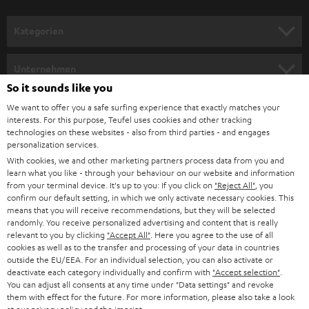
a
n
Kategorien
m
HEIMKINO
e
Unternehmen
l
So it sounds like you
HEIMKINO-KOMPLETTANLAGEN
SUPPORT
d
Teufel Onlineshops
We want to offer you a safe surfing experience that exactly matches your
interests. For this purpose, Teufel uses cookies and other tracking
SOUNDBARS
u
KARRIERE
technologies on these websites - also from third parties - and engages
DEUTSCHLAND
personalization services.
n
STEREO
With cookies, we and other marketing partners process data from you and
PRESSE & MARKETING
g
learn what you like - through your behaviour on our website and information
ÖSTERREICH
SMART HOME
from your terminal device. It's up to you: If you click on
"Reject All"
, you
GESCHÄFTSKUNDEN
confirm our default setting, in which we only activate necessary cookies. This
means that you will receive recommendations, but they will be selected
SCHWEIZ
BLUETOOTH-LAUTSPRECHER
PARTNERPROGRAMM
randomly. You receive personalized advertising and content that is really
relevant to you by clicking
"Accept All"
. Here you agree to the use of all
KOPFHÖRER
cookies as well as to the transfer and processing of your data in countries
NIEDERLANDE
BLOG
outside the EU/EEA. For an individual selection, you can also activate or
deactivate each category individually and confirm with
"Accept selection"
.
BLUETOOTH-KOPFHÖRER
NEWSLETTER
You can adjust all consents at any time under "Data settings" and revoke
BELGIEN
them with effect for the future. For more information, please also take a look
STEREOANLAGEN