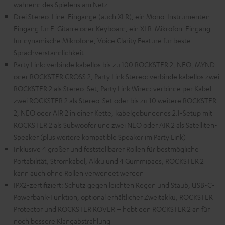
während des Spielens am Netz
Drei Stereo-Line-Eingänge (auch XLR), ein Mono-Instrumenten-
Eingang für E-Gitarre oder Keyboard, ein XLR-Mikrofon-Eingang
für dynamische Mikrofone, Voice Clarity Feature für beste
Sprachverständlichkeit
Party Link: verbinde kabellos bis zu 100 ROCKSTER 2, NEO, MYND
oder ROCKSTER CROSS 2, Party Link Stereo: verbinde kabellos zwei
ROCKSTER 2 als Stereo-Set, Party Link Wired: verbinde per Kabel
zwei ROCKSTER 2 als Stereo-Set oder bis zu 10 weitere ROCKSTER
2, NEO oder AIR 2 in einer Kette, kabelgebundenes 2.1-Setup mit
ROCKSTER 2 als Subwoofer und zwei NEO oder AIR 2 als Satelliten-
Speaker (plus weitere kompatible Speaker im Party Link)
Inklusive 4 großer und feststellbarer Rollen für bestmögliche
Portabilität, Stromkabel, Akku und 4 Gummipads, ROCKSTER 2
kann auch ohne Rollen verwendet werden
IPX2-zertifiziert: Schutz gegen leichten Regen und Staub, USB-C-
Powerbank-Funktion, optional erhältlicher Zweitakku, ROCKSTER
Protector und ROCKSTER ROVER – hebt den ROCKSTER 2 an für
noch bessere Klangabstrahlung