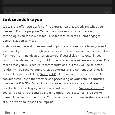
m
HEIMKINO
e
Unternehmen
l
So it sounds like you
HEIMKINO-KOMPLETTANLAGEN
SUPPORT
d
Teufel Onlineshops
We want to offer you a safe surfing experience that exactly matches your
interests. For this purpose, Teufel uses cookies and other tracking
SOUNDBARS
u
KARRIERE
technologies on these websites - also from third parties - and engages
DEUTSCHLAND
personalization services.
n
STEREO
With cookies, we and other marketing partners process data from you and
PRESSE & MARKETING
g
learn what you like - through your behaviour on our website and information
ÖSTERREICH
SMART HOME
from your terminal device. It's up to you: If you click on
"Reject All"
, you
GESCHÄFTSKUNDEN
confirm our default setting, in which we only activate necessary cookies. This
means that you will receive recommendations, but they will be selected
SCHWEIZ
BLUETOOTH-LAUTSPRECHER
PARTNERPROGRAMM
randomly. You receive personalized advertising and content that is really
relevant to you by clicking
"Accept All"
. Here you agree to the use of all
KOPFHÖRER
cookies as well as to the transfer and processing of your data in countries
NIEDERLANDE
BLOG
outside the EU/EEA. For an individual selection, you can also activate or
deactivate each category individually and confirm with
"Accept selection"
.
BLUETOOTH-KOPFHÖRER
NEWSLETTER
You can adjust all consents at any time under "Data settings" and revoke
BELGIEN
them with effect for the future. For more information, please also take a look
STEREOANLAGEN
at our
privacy policy
and the
imprint
.
STORES
FRANKREICH
LAUTSPRECHER
Required
Always active
DEINE VORTEILE BEI TEUFEL