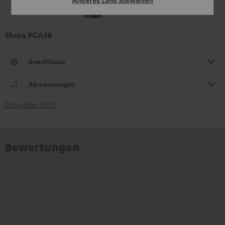
Anderes Land auswählen
Shure PGA58
Anschlüsse
Abmessungen
Datenblatt [PDF]
Bewertungen