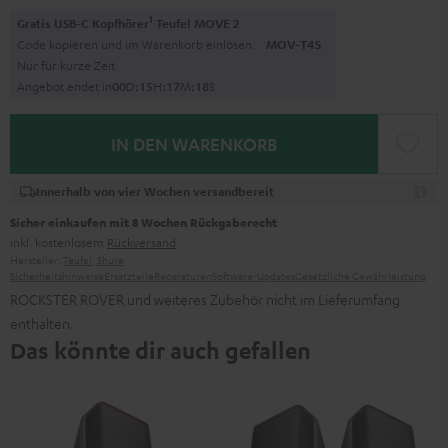
1
Gratis USB-C Kopfhörer
Teufel MOVE 2
Code kopieren und im Warenkorb einlösen.
MOV-T4S
Nur für kurze Zeit
Angebot endet in
0
0
D
:
1
5
H
:
1
7
M
:
1
7
S
IN DEN WARENKORB
Innerhalb von vier Wochen versandbereit
Sicher einkaufen mit 8 Wochen Rückgaberecht
inkl. kostenlosem
Rückversand
Hersteller:
Teufel
,
Shure
Sicherheitshinweise
Ersatzteile
Reparaturen
Software-Updates
Gesetzliche Gewährleistung
ROCKSTER ROVER und weiteres Zubehör nicht im Lieferumfang
enthalten.
Das könnte dir auch gefallen