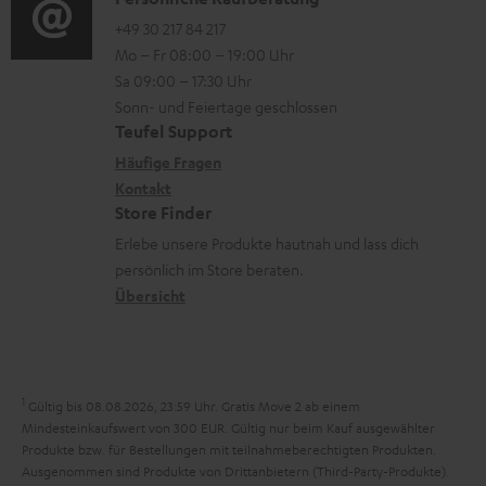
K
t
e
e
o
o
+49 30 217 84 217
i
n
n
Mo – Fr 08:00 – 19:00 Uhr
-
n
o
z
Sa 09:00 – 17:30 Uhr
L
t
n
u
Sonn- und Feiertage geschlossen
e
a
e
Teufel Support
m
x
k
n
Häufige Fragen
V
i
Kontakt
t
z
e
Store Finder
k
d
u
r
Erlebe unsere Produkte hautnah und lass dich
o
a
r
s
persönlich im Store beraten.
n
t
G
Übersicht
a
e
a
n
n
r
d
a
1
Gültig bis 08.08.2026, 23:59 Uhr. Gratis Move 2 ab einem
n
Mindesteinkaufswert von 300 EUR. Gültig nur beim Kauf ausgewählter
Produkte bzw. für Bestellungen mit teilnahmeberechtigten Produkten.
t
Ausgenommen sind Produkte von Drittanbietern (Third-Party-Produkte).