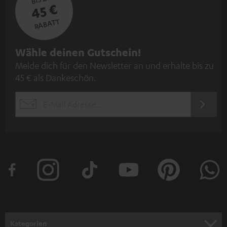
45 €
RABATT
N
Wähle deinen Gutschein!
Melde dich für den Newsletter an und erhalte bis zu
e
45 € als Dankeschön.
w
s
JETZT
EMAIL
l
ANME
WIDGET
e
t
t
e
r
a
n
Kategorien