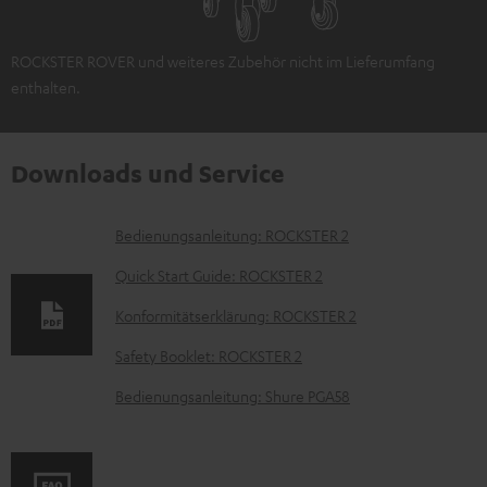
ROCKSTER ROVER und weiteres Zubehör nicht im Lieferumfang
enthalten.
Downloads und Service
D
Bedienungsanleitung: ROCKSTER 2
o
Quick Start Guide: ROCKSTER 2
k
Konformitätserklärung: ROCKSTER 2
u
Safety Booklet: ROCKSTER 2
m
e
Bedienungsanleitung: Shure PGA58
n
t