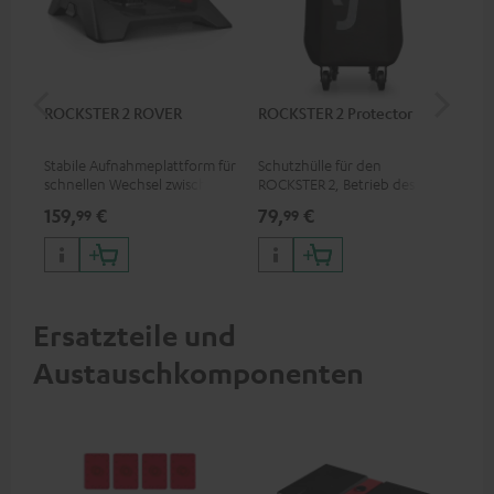
ROCKSTER 2 ROVER
ROCKSTER 2 Protector
K&
Stabile Aufnahmeplattform für
Schutzhülle für den
Mik
schnellen Wechsel zwischen
ROCKSTER 2, Betrieb des
Sc
stationärem und mobilem
Speakers auch mit ROCKSTER
Kun
159,
€
79,
€
49
99
99
Anwendungszweck
2 Protector möglich
all
für
Ersatzteile und
Austauschkomponenten