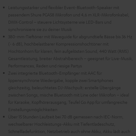
Leistungsstarker und flexibler Event-Bluetooth-Speaker mit
passendem Shure PGA58 Mikrofon und 4,6 m XLR-Mikrofonkabel,
DMX-Control – steuere Lichtsysteme wie LED-Bars und
synchronisiere sie zu deiner Musik
380-mm-Tieftöner mit Waveguide für abgrundtiefe Bässe bis 36 Hz
(- 6 dB), hochbelastbarer Kompressionshochtöner mit
Hochtonhorn für klaren, fein aufgelösten Sound, 440 Watt (RMS)
Gesamtleistung, breiter Abstrahlbereich – geeignet für Live-Musik,
Performances, Reden und riesige Partys
Zwei integrierte Bluetooth-Empfänger mit AAC für
lippensynchrone Wiedergabe, kopple zwei Smartphones
gleichzeitig, beleuchtetes DJ-Mischpult: erstelle Übergänge
zwischen Songs, mische Bluetooth mit Line oder Mikrofon – ideal
für Karaoke, Kopfhörerausgang, Teufel Go App für umfangreiche
Einstellungsmöglichkeiten
Über 15 Stunden Laufzeit bei 70 dB gemessen nach IEC-Norm,
wechselbarer Hochleistungs-Akku mit Tiefentladeschutz,
Schnellladefunktion, Netzbetrieb auch ohne Akku, Akku lädt auch