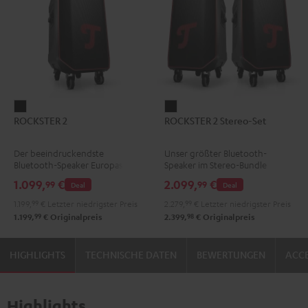
ROCKSTER
ROCKSTER
ROCKSTER 2
ROCKSTER 2 Stereo-Set
2
2
Schwarz
Stereo-
Der beeindruckendste
Unser größter Bluetooth-
Set
Bluetooth-Speaker Europas
Speaker im Stereo-Bundle
Schwarz
1.099,
€
2.099,
€
99
99
Deal
Deal
1.199,
99
€
Letzter niedrigster Preis
2.279,
99
€
Letzter niedrigster Preis
99
98
1.199,
€
Originalpreis
2.399,
€
Originalpreis
HIGHLIGHTS
TECHNISCHE DATEN
BEWERTUNGEN
ACCE
Highlights