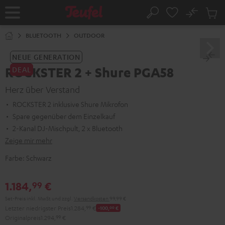
ZUM
NHALT
No
Abs
Startseite
Suche
RINGEN
Artike
im
BLUETOOTH
OUTDOOR
Waren
NEUE GENERATION
ROCKSTER 2 + Shure PGA58
DEAL
Herz über Verstand
ROCKSTER 2 inklusive Shure Mikrofon
Spare gegenüber dem Einzelkauf
2-Kanal DJ-Mischpult, 2 x Bluetooth
Zeige mir mehr
Farbe:
Schwarz
1.184,
€
99
Set-Preis inkl. MwSt
und zzgl.
Versandkosten
99,99 €
Letzter niedrigster Preis
1.284,
99
€
-100,
00
€
Originalpreis
1.294,
99
€