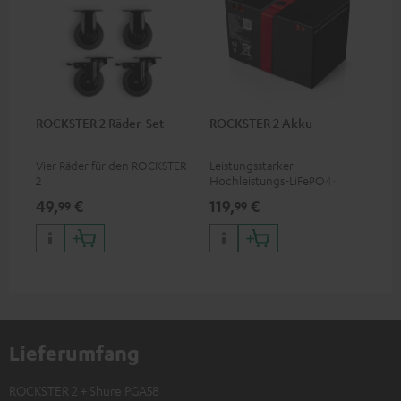
ROCKSTER 2 Räder-Set
ROCKSTER 2 Akku
Vier Räder für den ROCKSTER
Leistungsstarker
2
Hochleistungs-LiFePO4-Akku
mit Tiefentladeschutz für den
49,
€
119,
€
99
99
ROCKSTER 2
Lieferumfang
ROCKSTER 2 + Shure PGA58