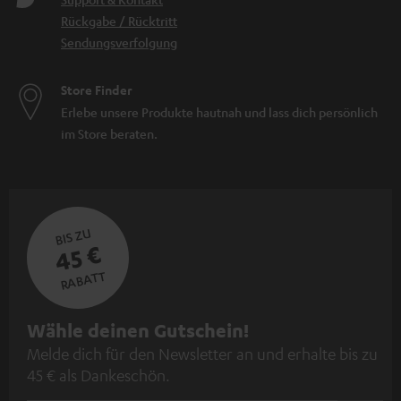
Rückgabe / Rücktritt
Sendungsverfolgung
Store Finder
Erlebe unsere Produkte hautnah und lass dich persönlich
im Store beraten.
BIS ZU
45 €
RABATT
N
Wähle deinen Gutschein!
Melde dich für den Newsletter an und erhalte bis zu
e
45 € als Dankeschön.
w