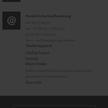
e
u
m
o
r
d
a
n
l
i
K
Persönliche Kaufberatung
t
e
a
o
o
+49 30 217 84 217
i
n
Mo – Fr 08:00 – 19:00 Uhr
d
-
n
o
z
Sa 09:00 – 17:30 Uhr
e
L
t
n
u
Sonn- und Feiertage geschlossen
n
e
a
e
Teufel Support
m
x
k
n
Häufige Fragen
V
i
Kontakt
t
z
e
Store Finder
k
d
u
r
Erlebe unsere Produkte hautnah und lass dich
o
a
r
s
persönlich im Store beraten.
n
t
G
Übersicht
a
e
a
n
n
r
d
a