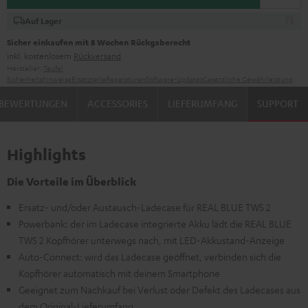
Auf Lager
Sicher einkaufen mit 8 Wochen Rückgaberecht
inkl. kostenlosem
Rückversand
Hersteller:
Teufel
Sicherheitshinweise
Ersatzteile
Reparaturen
Software-Updates
Gesetzliche Gewährleistung
BEWERTUNGEN
ACCESSORIES
LIEFERUMFANG
SUPPORT
Highlights
Die Vorteile im Überblick
Ersatz- und/oder Austausch-Ladecase für REAL BLUE TWS 2
Powerbank: der im Ladecase integrierte Akku lädt die REAL BLUE
TWS 2 Kopfhörer unterwegs nach, mit LED-Akkustand-Anzeige
Auto-Connect: wird das Ladecase geöffnet, verbinden sich die
Kopfhörer automatisch mit deinem Smartphone
Geeignet zum Nachkauf bei Verlust oder Defekt des Ladecases aus
dem Original-Lieferumfang