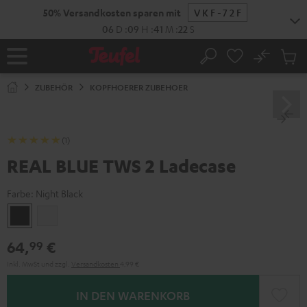
ZUM
50% Versandkosten sparen mit
VKF-72F
NHALT
RINGEN
06
D
:
09
H
:
41
M
:
22
S
No
Abs
Startseite
Suche
Artike
im
ZUBEHÖR
KOPFHOERER ZUBEHOER
Waren
(1)
REAL BLUE TWS 2 Ladecase
Farbe:
Night Black
Night
Pure
Black
White
64,
€
99
Inkl. MwSt
und zzgl.
Versandkosten
4,99 €
IN DEN WARENKORB