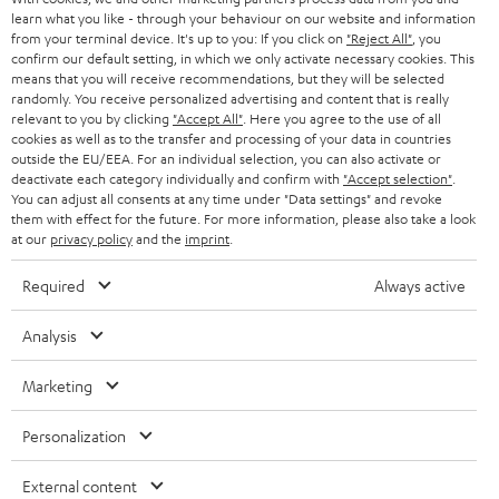
g
learn what you like - through your behaviour on our website and information
ÖSTERREICH
SMART HOME
from your terminal device. It's up to you: If you click on
"Reject All"
, you
GESCHÄFTSKUNDEN
confirm our default setting, in which we only activate necessary cookies. This
means that you will receive recommendations, but they will be selected
SCHWEIZ
BLUETOOTH-LAUTSPRECHER
PARTNERPROGRAMM
randomly. You receive personalized advertising and content that is really
relevant to you by clicking
"Accept All"
. Here you agree to the use of all
KOPFHÖRER
cookies as well as to the transfer and processing of your data in countries
NIEDERLANDE
BLOG
outside the EU/EEA. For an individual selection, you can also activate or
deactivate each category individually and confirm with
"Accept selection"
.
BLUETOOTH-KOPFHÖRER
NEWSLETTER
You can adjust all consents at any time under "Data settings" and revoke
BELGIEN
them with effect for the future. For more information, please also take a look
STEREOANLAGEN
at our
privacy policy
and the
imprint
.
STORES
FRANKREICH
LAUTSPRECHER
Required
Always active
DEINE VORTEILE BEI TEUFEL
POLEN
ULTIMA-SERIE
Analysis
TEUFEL STORY
Technische Änderungen, Tippfehler und Irrtum vorbehalten. Das auf unseren
IN-EAR-KOPFHÖRER
Marketing
SPANIEN
UNSER MANAGEMENT
Fotos abgebildete Zubehör ist nicht im Lieferumfang enthalten. Etwaige
Entsorgungsgebühren für Batterien sind im Preis inbegriffen.
FANSHOP
Personalization
NACHHALTIGKEIT
ITALIEN
©2026 Lautsprecher Teufel GmbH - All rights reserved.
NEUHEITEN
External content
UNSERE WERTE