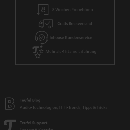
n
8 Wochen Probehören
t
i
Gratis Rückversand
e
Inhouse Kundenservice
Mehr als 45 Jahre Erfahrung
Teufel Blog
Audio-Technologien, HiFi-Trends, Tipps & Tricks
Teufel Support
Support & Kontakt