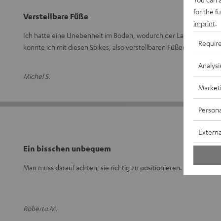
for the f
Verstellbare Füße
imprint
.
Ich hatte eine Unebenheit im Boden, wodurch der Lautsprecher ni
Requir
konnte ich mit diesen Spikes, also verstellbaren Füßen,
Komple
Analysi
Michel S.
Market
Persona
Externa
Ein bisschen unbequem
Man muss darauf achten, sie richtig zu positionieren.
Roberto M.