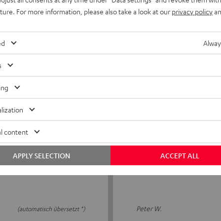
uture. For more information, please also take a look at our
privacy policy
an
Erwartungen erfüllt
cht stabil stand. Das
Ich habe die Boxen-Spikes
ed
Alway
tte Bewertung lesen
Boden in die Nachbarswohnu
s
Peter J.
(automatisch übersetzt *)
ing
lization
l content
06.01.2026
Alles gut
APPLY SELECTION
ACCEPT ALL
Fummelig die Boxen auf die 
Peter W.
(automatisch übersetzt *)