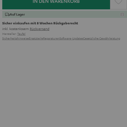
IN DEN WARENKORB
Auf Lager
Sicher einkaufen mit 8 Wochen Rückgaberecht
inkl. kostenlosem
Rückversand
Hersteller:
Teufel
Sicherheitshinweise
Ersatzteile
Reparaturen
Software-Updates
Gesetzliche Gewährleistung