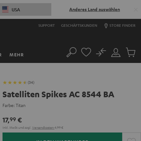
Anderes Land auswählen
USA
SUPPORT
GESCHÄFTSKUNDEN
STORE FINDER
No
R
MEHR
Suche
Mein
Artikel
Konto
im
Warenk
(34)
Satelliten Spikes AC 8544 BA
Farbe:
Titan
17,
€
99
Inkl. MwSt
und zzgl.
Versandkosten
4,99 €