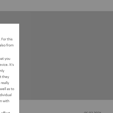
 For this
also from
hat you
vice. It's
nly
t they
really
well as to
dividual
rm with
 effect
05.02.2026