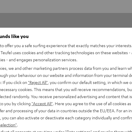
ounds like you
o offer you a safe surfing experience that exactly matches your interests.
Teufel uses cookies and other tracking technologies on these websites - 
ties - and engages personalization services.
5
29
kies, we and other marketing partners process data from you and learn w
4
3
rough your behaviour on our website and information from your terminal de
3
2
: If you click on
"Reject All"
, you confirm our default setting, in which we o
2
0
 necessary cookies. This means that you will receive recommendations, bu
elected randomly. You receive personalized advertising and content that is 
1
0
to you by clicking
"Accept All"
. Here you agree to the use of all cookies as 
fer and processing of your data in countries outside the EU/EEA. For an in
, you can also activate or deactivate each category individually and confi
selection"
.
djust all consents at any time under "Data settings" and revoke them with
15.05.2026