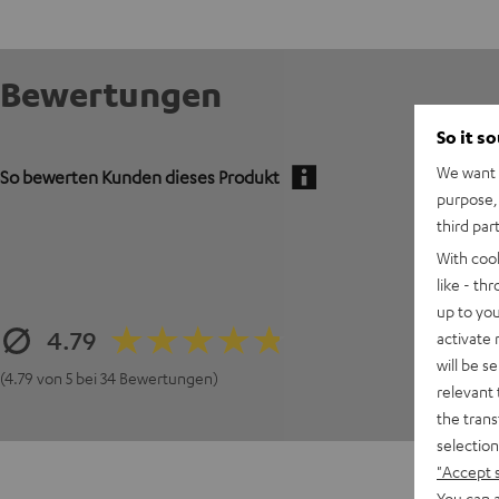
Bewertungen
So it s
We want t
So bewerten Kunden dieses Produkt
purpose, 
third par
With coo
like - th
up to you
4.79
activate
will be s
(4.79 von 5 bei 34 Bewertungen)
relevant 
the trans
selection
"Accept 
You can a