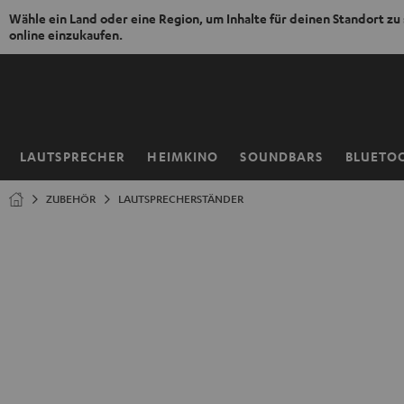
Wähle ein Land oder eine Region, um Inhalte für deinen Standort zu
online einzukaufen.
ZUM
NHALT
RINGEN
LAUTSPRECHER
HEIMKINO
SOUNDBARS
BLUETO
Startseite
ZUBEHÖR
LAUTSPRECHERSTÄNDER