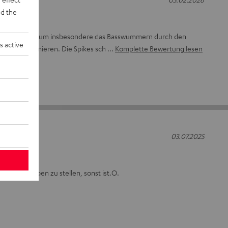
d the
 dazubestellt, um insbesondere das Basswummern durch den
s active
ng zu minimieren. Die Spikes sch
Komplette Bewertung lesen
03.07.2025
Sockelscheiben zu stellen, sonst ist.O.