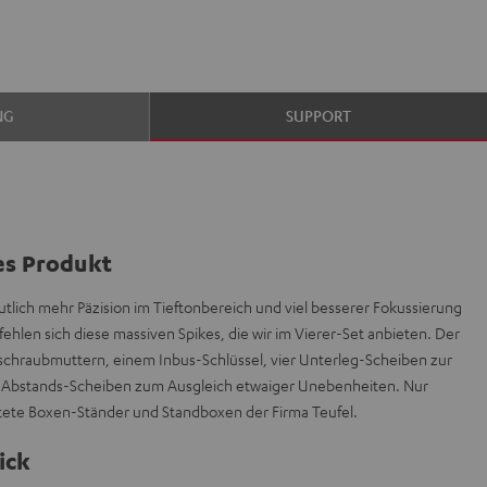
NG
SUPPORT
es Produkt
tlich mehr Päzision im Tieftonbereich und viel besserer Fokussierung
hlen sich diese massiven Spikes, die wir im Vierer-Set anbieten. Der
inschraubmuttern, einem Inbus-Schlüssel, vier Unterleg-Scheiben zur
 Abstands-Scheiben zum Ausgleich etwaiger Unebenheiten. Nur
tete Boxen-Ständer und Standboxen der Firma Teufel.
ick