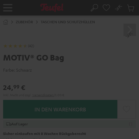
ZUM
NHALT
No
Abs
Startseite
Suche
RINGEN
Artike
im
ZUBEHÖR
TASCHEN UND SCHUTZHÜLLEN
Waren
(42)
MOTIV® GO Bag
Farbe:
Schwarz
24,
€
99
Inkl. MwSt
und zzgl.
Versandkosten
0,00 €
IN DEN WARENKORB
Auf Lager
Sicher einkaufen mit 8 Wochen Rückgaberecht