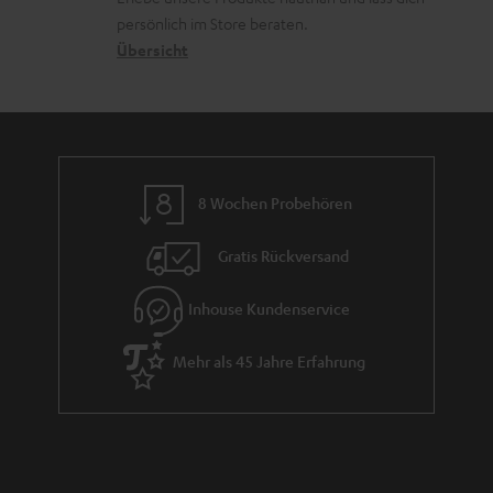
o
a
r
s
persönlich im Store beraten.
n
t
G
Übersicht
a
e
a
n
n
r
d
a
n
8 Wochen Probehören
t
i
Gratis Rückversand
e
Inhouse Kundenservice
Mehr als 45 Jahre Erfahrung