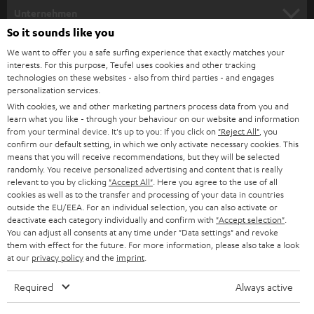
HEIMKINO
e
Unternehmen
l
So it sounds like you
HEIMKINO-KOMPLETTANLAGEN
SUPPORT
d
Teufel Onlineshops
We want to offer you a safe surfing experience that exactly matches your
interests. For this purpose, Teufel uses cookies and other tracking
SOUNDBARS
u
KARRIERE
technologies on these websites - also from third parties - and engages
DEUTSCHLAND
personalization services.
n
STEREO
With cookies, we and other marketing partners process data from you and
PRESSE & MARKETING
g
learn what you like - through your behaviour on our website and information
ÖSTERREICH
SMART HOME
from your terminal device. It's up to you: If you click on
"Reject All"
, you
GESCHÄFTSKUNDEN
confirm our default setting, in which we only activate necessary cookies. This
means that you will receive recommendations, but they will be selected
SCHWEIZ
BLUETOOTH-LAUTSPRECHER
PARTNERPROGRAMM
randomly. You receive personalized advertising and content that is really
relevant to you by clicking
"Accept All"
. Here you agree to the use of all
KOPFHÖRER
cookies as well as to the transfer and processing of your data in countries
NIEDERLANDE
BLOG
outside the EU/EEA. For an individual selection, you can also activate or
deactivate each category individually and confirm with
"Accept selection"
.
BLUETOOTH-KOPFHÖRER
NEWSLETTER
You can adjust all consents at any time under "Data settings" and revoke
BELGIEN
them with effect for the future. For more information, please also take a look
STEREOANLAGEN
at our
privacy policy
and the
imprint
.
STORES
FRANKREICH
LAUTSPRECHER
Required
Always active
DEINE VORTEILE BEI TEUFEL