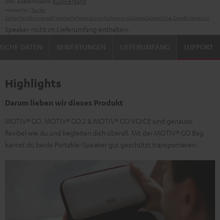
inkl. kostenlosem
Rückversand
Hersteller:
Teufel
Sicherheitshinweise
Ersatzteile
Reparaturen
Software-Updates
Gesetzliche Gewährleistung
Speaker nicht im Lieferumfang enthalten.
ISCHE DATEN
BEWERTUNGEN
LIEFERUMFANG
SUPPORT
Highlights
Darum lieben wir dieses Produkt
MOTIV® GO, MOTIV® GO 2 & MOTIV® GO VOICE sind genauso
flexibel wie du und begleiten dich überall. Mit der MOTIV® GO Bag
kannst du beide Portable-Speaker gut geschützt transportieren.