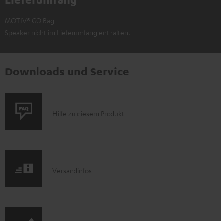
MOTIV® GO Bag
Speaker nicht im Lieferumfang enthalten.
Downloads und Service
P
Hilfe zu diesem Produkt
r
o
d
I
Versandinfos
u
n
k
f
t
o
F