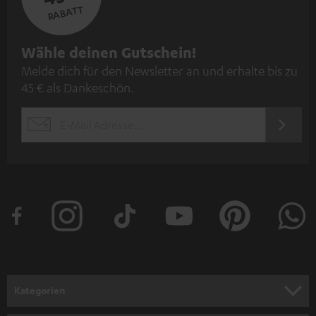
RABATT
N
Wähle deinen Gutschein!
Melde dich für den Newsletter an und erhalte bis zu
e
45 € als Dankeschön.
w
s
JETZT
EMAIL
l
ANME
WIDGET
e
t
t
e
r
a
n
Kategorien
m