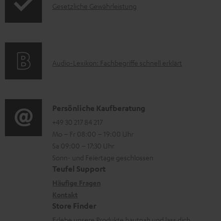
I
Gesetzliche Gewährleistung
r
A
n
m
Q
f
a
s
o
t
A
Audio-Lexikon: Fachbegriffe schnell erklärt
r
i
u
m
o
d
a
n
i
K
Persönliche Kaufberatung
t
e
o
o
+49 30 217 84 217
i
n
Mo – Fr 08:00 – 19:00 Uhr
-
n
o
z
Sa 09:00 – 17:30 Uhr
L
t
n
u
Sonn- und Feiertage geschlossen
e
a
e
Teufel Support
m
x
k
n
Häufige Fragen
V
i
Kontakt
t
z
e
Store Finder
k
d
u
r
Erlebe unsere Produkte hautnah und lass dich