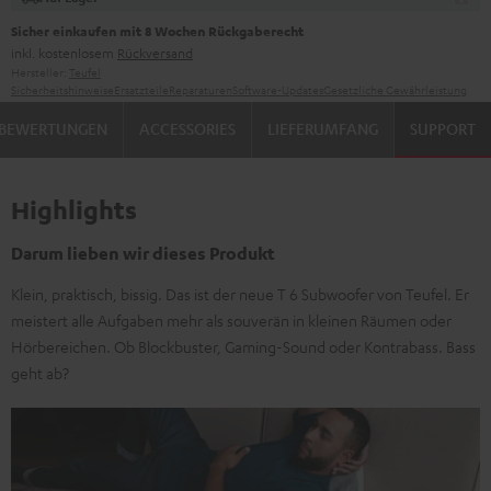
Sicher einkaufen mit 8 Wochen Rückgaberecht
inkl. kostenlosem
Rückversand
Hersteller:
Teufel
Sicherheitshinweise
Ersatzteile
Reparaturen
Software-Updates
Gesetzliche Gewährleistung
BEWERTUNGEN
ACCESSORIES
LIEFERUMFANG
SUPPORT
Highlights
Darum lieben wir dieses Produkt
Klein, praktisch, bissig. Das ist der neue T 6 Subwoofer von Teufel. Er
meistert alle Aufgaben mehr als souverän in kleinen Räumen oder
Hörbereichen. Ob Blockbuster, Gaming-Sound oder Kontrabass. Bass
geht ab?