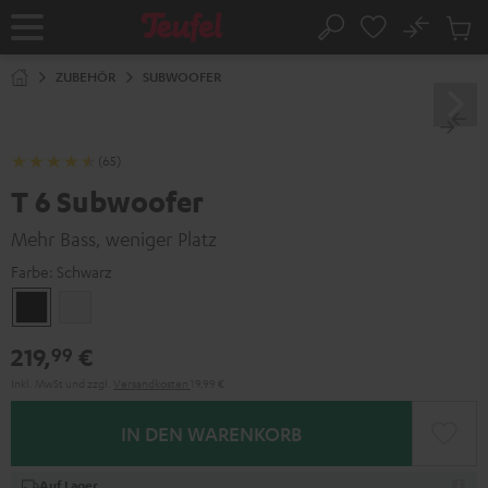
ZUM
NHALT
No
Abs
Startseite
Suche
RINGEN
Artike
im
ZUBEHÖR
SUBWOOFER
Waren
(65)
T 6 Subwoofer
Mehr Bass, weniger Platz
Farbe:
Schwarz
Schwarz
Weiß
219,
€
99
Inkl. MwSt
und zzgl.
Versandkosten
19,99 €
IN DEN WARENKORB
Auf Lager