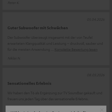
Peter K.
05.04.2026
Guter Subwoofer mit Schwächen
Der Subwoofer überzeugt insgesamt mit der von Teufel
erwarteten Klangqualität und Leistung – druckvoll, sauber und
für die meisten Anwendung
Komplette Bewertung lesen
Niklas N.
08.03.2026
Sensationelles Erlebnis
Wir haben den T6 als Ergänzung zur TV Soundbar gekauft und
freuen uns jeden Tag über das sensationelle Erlebnis.
Frank Z.