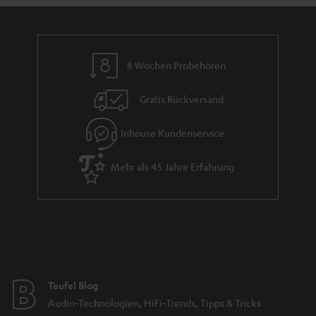
n
r
d
a
n
8 Wochen Probehören
t
i
Gratis Rückversand
e
Inhouse Kundenservice
Mehr als 45 Jahre Erfahrung
Teufel Blog
Audio-Technologien, HiFi-Trends, Tipps & Tricks