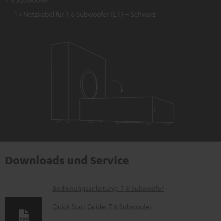
1 × Netzkabel für T 6 Subwoofer (ET) – Schwarz
Downloads und Service
D
Bedienungsanleitung: T 6 Subwoofer
o
Quick Start Guide: T 6 Subwoofer
k