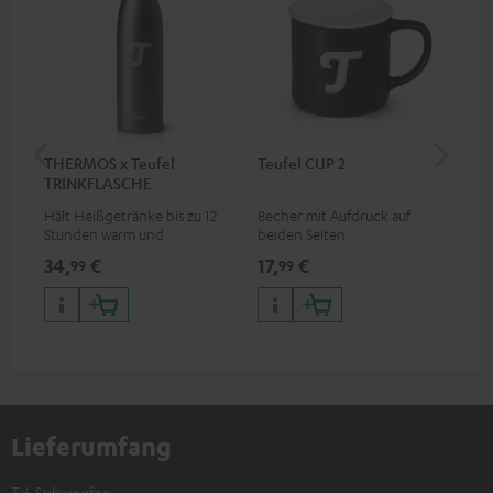
THERMOS x Teufel
Teufel CUP 2
Teu
TRINKFLASCHE
Hält Heißgetränke bis zu 12
Becher mit Aufdruck auf
Sna
Stunden warm und
beiden Seiten
Log
Kaltgetränke bis zu 24
34,
€
17,
€
24
99
99
Stunden kalt
Lieferumfang
T 6 Subwoofer