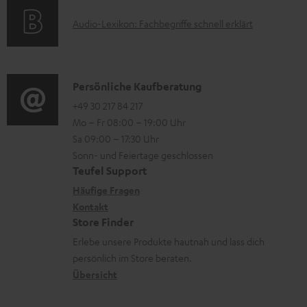
o
t
e
A
Audio-Lexikon: Fachbegriffe schnell erklärt
r
i
r
u
m
o
l
d
a
n
a
i
K
Persönliche Kaufberatung
t
e
d
o
o
+49 30 217 84 217
i
n
e
Mo – Fr 08:00 – 19:00 Uhr
-
n
o
z
n
Sa 09:00 – 17:30 Uhr
L
t
n
u
Sonn- und Feiertage geschlossen
e
a
e
Teufel Support
m
x
k
n
Häufige Fragen
V
i
Kontakt
t
z
e
Store Finder
k
d
u
r
Erlebe unsere Produkte hautnah und lass dich
o
a
r
s
persönlich im Store beraten.
n
t
G
Übersicht
a
e
a
n