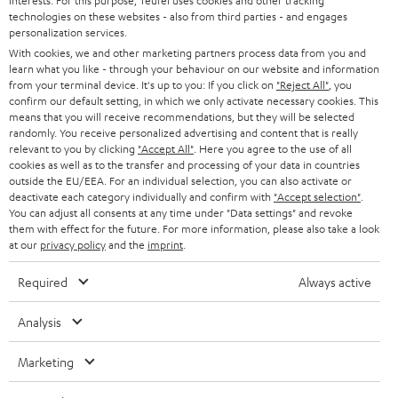
interests. For this purpose, Teufel uses cookies and other tracking
SOUNDBARS
u
KARRIERE
technologies on these websites - also from third parties - and engages
DEUTSCHLAND
personalization services.
n
STEREO
With cookies, we and other marketing partners process data from you and
PRESSE & MARKETING
g
learn what you like - through your behaviour on our website and information
ÖSTERREICH
SMART HOME
from your terminal device. It's up to you: If you click on
"Reject All"
, you
GESCHÄFTSKUNDEN
confirm our default setting, in which we only activate necessary cookies. This
means that you will receive recommendations, but they will be selected
SCHWEIZ
BLUETOOTH-LAUTSPRECHER
PARTNERPROGRAMM
randomly. You receive personalized advertising and content that is really
relevant to you by clicking
"Accept All"
. Here you agree to the use of all
KOPFHÖRER
cookies as well as to the transfer and processing of your data in countries
NIEDERLANDE
BLOG
outside the EU/EEA. For an individual selection, you can also activate or
deactivate each category individually and confirm with
"Accept selection"
.
BLUETOOTH-KOPFHÖRER
NEWSLETTER
You can adjust all consents at any time under "Data settings" and revoke
BELGIEN
them with effect for the future. For more information, please also take a look
STEREOANLAGEN
at our
privacy policy
and the
imprint
.
STORES
FRANKREICH
LAUTSPRECHER
Required
Always active
DEINE VORTEILE BEI TEUFEL
POLEN
ULTIMA-SERIE
Analysis
TEUFEL STORY
Technische Änderungen, Tippfehler und Irrtum vorbehalten. Das auf unseren
IN-EAR-KOPFHÖRER
Marketing
SPANIEN
UNSER MANAGEMENT
Fotos abgebildete Zubehör ist nicht im Lieferumfang enthalten. Etwaige
Entsorgungsgebühren für Batterien sind im Preis inbegriffen.
FANSHOP