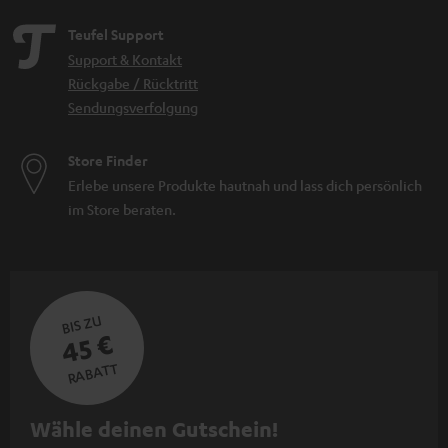
Teufel Support
Support & Kontakt
Rückgabe / Rücktritt
Sendungsverfolgung
Store Finder
Erlebe unsere Produkte hautnah und lass dich persönlich
im Store beraten.
BIS ZU
45 €
RABATT
N
Wähle deinen Gutschein!