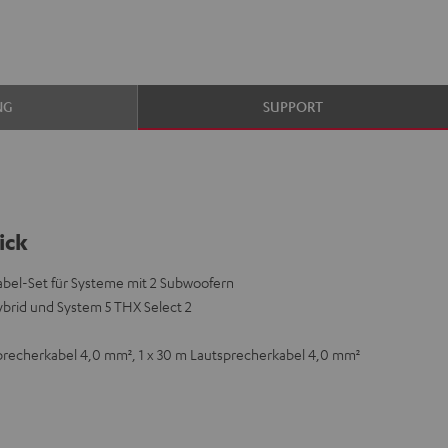
NG
SUPPORT
ick
abel-Set für Systeme mit 2 Subwoofern
brid und System 5 THX Select 2
sprecherkabel 4,0 mm², 1 x 30 m Lautsprecherkabel 4,0 mm²