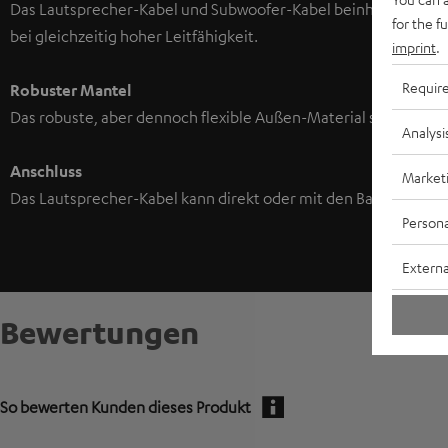
Das Lautsprecher-Kabel und Subwoofer-Kabel beinhaltet besonde
for the f
bei gleichzeitig hoher Leitfähigkeit.
imprint
.
Requir
Robuster Mantel
Das robuste, aber dennoch flexible Außen-Material schützt da
Analysi
Anschluss
Market
Das Lautsprecher-Kabel kann direkt oder mit den Bananenstec
Persona
Externa
Bewertungen
So bewerten Kunden dieses Produkt