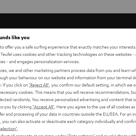
ounds like you
hochwertige Heimkino-Anlagen mit 2 Subwoofern in denen
o offer you a safe surfing experience that exactly matches your interests.
mmen sollen. In dem Kabel-Set sind alle Bestandteile
Teufel uses cookies and other tracking technologies on these websites - 
ties - and engages personalization services.
kies, we and other marketing partners process data from you and learn w
rough your behaviour on our website and information from your terminal de
Lautsprecherkabel) besteht aus Sauerstoff-freiem Kupfer mit
: If you click on
"Reject All"
, you confirm our default setting, in which we o
eine Beeinträchtigung der Leitfähigkeit bzw. Erhöhung des
 necessary cookies. This means that you will receive recommendations, bu
upfer höchsten Reinheitsgrades wird in einem speziellen,
elected randomly. You receive personalized advertising and content that is 
lgetreue, verfärbungsfreie Klangqualität über einen sehr
to you by clicking
"Accept All"
. Here you agree to the use of all cookies as 
fer and processing of your data in countries outside the EU/EEA. For an in
, you can also activate or deactivate each category individually and confi
selection"
.
djust all consents at any time under "Data settings" and revoke them with