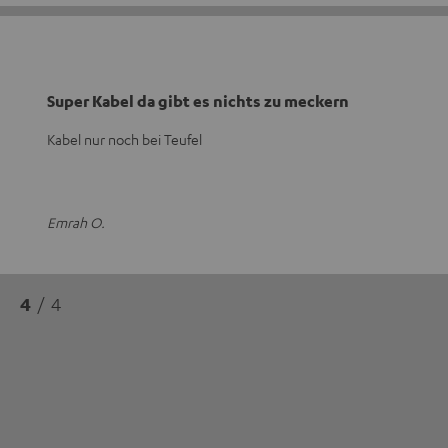
Super Kabel da gibt es nichts zu meckern
Kabel nur noch bei Teufel
Emrah O.
4
/ 4