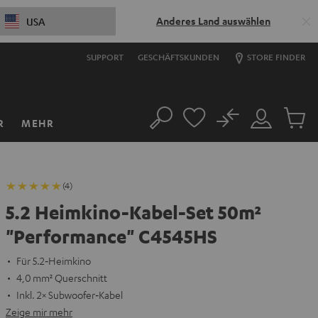
Anderes Land auswählen
USA
SUPPORT
GESCHÄFTSKUNDEN
STORE FINDER
No
R
MEHR
Suche
Mein
Artikel
Konto
im
Warenk
(4)
5.2 Heimkino-Kabel-Set 50m²
"Performance" C4545HS
Für 5.2‑Heimkino
4,0 mm² Querschnitt
Inkl. 2× Subwoofer‑Kabel
Zeige mir mehr