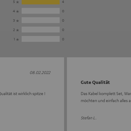
5
4
4
0
3
0
2
0
1
0
08.02.2022
Gute Qualität
lität ist wirklich spitze !
Das Kabel komplett Set, War 
möchten und einfach alles a
Stefan L.