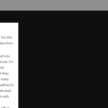
 For this
also from
hat you
vice. It's
nly
t they
really
well as to
dividual
rm with
 effect