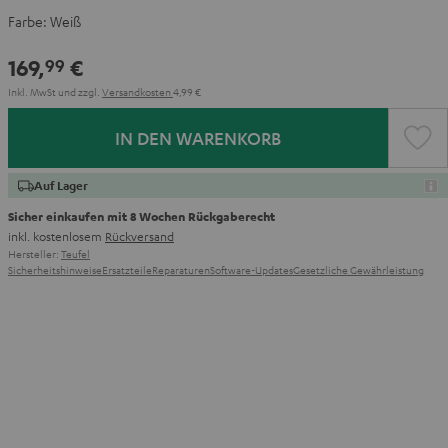
Farbe:
Weiß
169,
€
99
Inkl. MwSt
und zzgl.
Versandkosten
4,99 €
IN DEN WARENKORB
Auf Lager
Sicher einkaufen mit 8 Wochen Rückgaberecht
inkl. kostenlosem
Rückversand
Hersteller:
Teufel
Sicherheitshinweise
Ersatzteile
Reparaturen
Software-Updates
Gesetzliche Gewährleistung