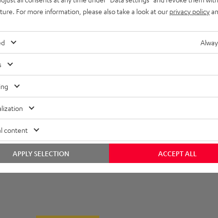
rs viele Litzen pro Ader. Das bewirkt eine gute Flexibilität
uture. For more information, please also take a look at our
privacy policy
an
ed
Alway
s aufwendige Innenleben. Der Pluspol ist gekennzeichnet.
s
ing
kern an Verstärker bzw. Lautsprecher angeschlossen werden.
lization
l content
APPLY SELECTION
ACCEPT ALL