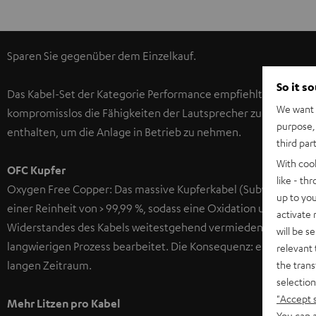
Sparen Sie gegenüber dem Einzelkauf.
So it s
Das Kabel-Set der Kategorie Performance empfiehlt sich für 
We want t
kompromisslos die Fähigkeiten der Lautsprecher zum Tragen ko
purpose, 
enthalten, um die Anlage in Betrieb zu nehmen.
third par
With coo
OFC Kupfer
like - th
Oxygen Free Copper: Das massive Kupferkabel (Subwoofer und 
up to you
einer Reinheit von > 99,99 %, sodass eine Oxidation und damit 
activate
Widerstandes des Kabels weitestgehend vermieden wird. Das K
will be s
langwierigen Prozess bearbeitet. Die Konsequenz: eine origina
relevant 
the trans
langen Zeitraum.
selection
"Accept 
Mehr Litzen pro Kabel
You can a