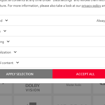
WERTUNGEN
uture. For more information, please also take a look at our
privacy policy
an
ed
Alway
s
ing
lization
l content
APPLY SELECTION
ACCEPT ALL