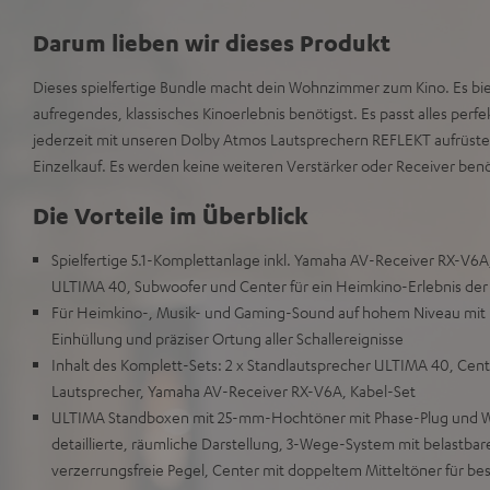
Darum lieben wir dieses Produkt
Dieses spielfertige Bundle macht dein Wohnzimmer zum Kino. Es biete
aufregendes, klassisches Kinoerlebnis benötigst. Es passt alles per
jederzeit mit unseren Dolby Atmos Lautsprechern REFLEKT aufrüs
Einzelkauf. Es werden keine weiteren Verstärker oder Receiver benö
Die Vorteile im Überblick
Spielfertige 5.1-Komplettanlage inkl. Yamaha AV-Receiver RX-V6A
ULTIMA 40, Subwoofer und Center für ein Heimkino-Erlebnis der 
Für Heimkino-, Musik- und Gaming-Sound auf hohem Niveau mit 
Einhüllung und präziser Ortung aller Schallereignisse
Inhalt des Komplett-Sets: 2 x Standlautsprecher ULTIMA 40, Cent
Lautsprecher, Yamaha AV-Receiver RX-V6A, Kabel-Set
ULTIMA Standboxen mit 25-mm-Hochtöner mit Phase-Plug und W
detaillierte, räumliche Darstellung, 3-Wege-System mit belastbar
verzerrungsfreie Pegel, Center mit doppeltem Mitteltöner für be