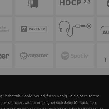
g-Verhältnis. So viel Sound, für so wenig Geld gibt es selten.
 ausbalanciert wieder und eignet sich dabei für Rock, Pop,
Sound. Begeisterte Fachjournalisten und Kunden bestätigen uns