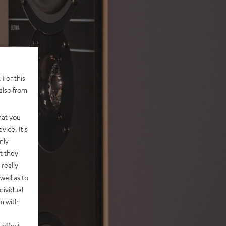
 For this
also from
hat you
vice. It's
nly
t they
really
well as to
dividual
rm with
 effect