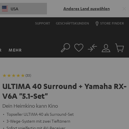
Anderes Land auswählen
USA
SUPPORT
GESCHÄFTSKUNDEN
STORE FINDER
No
R
MEHR
Suche
Mein
Artikel
Konto
im
Warenk
(33)
ULTIMA 40 Surround + Yamaha RX-
V6A "5.1-Set"
Dein Heimkino kann Kino
Topseller ULTIMA 40 als Surround-Set
3-Wege-System mit zwei Tieftönern
Sofort spielfertig mit AV-Receiver