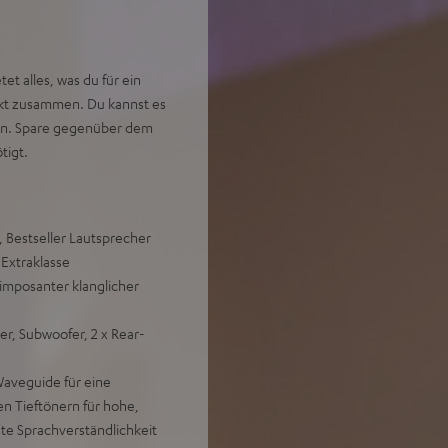
t alles, was du für ein
fekt zusammen. Du kannst es
ten. Spare gegenüber dem
tigt.
, Bestseller Lautsprecher
Extraklasse
imposanter klanglicher
er, Subwoofer, 2 x Rear-
aveguide für eine
en Tieftönern für hohe,
ste Sprachverständlichkeit