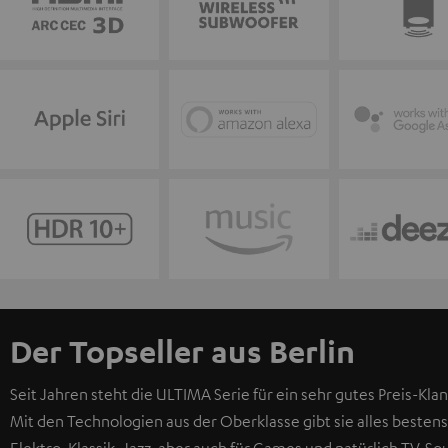
Der Topseller aus Berlin
Seit Jahren steht die ULTIMA Serie für ein sehr gutes Preis-Klan
Mit den Technologien aus der Oberklasse gibt sie alles bestens
Elektro, Klassik, Jazz, aber auch für Games und natürlich TV-