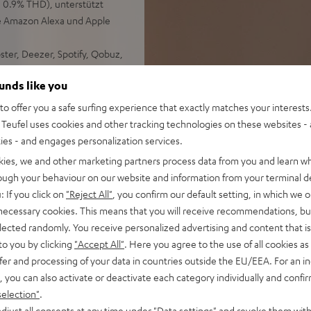
, 0.9% THD), unterstützt
e Amazon Alexa und Apple
ter, Deezer, Spotify, Qobuz,
ounds like you
ang
o offer you a safe surfing experience that exactly matches your interests.
Teufel uses cookies and other tracking technologies on these websites - 
ties - and engages personalization services.
kies, we and other marketing partners process data from you and learn w
rough your behaviour on our website and information from your terminal de
: If you click on
"Reject All"
, you confirm our default setting, in which we o
 necessary cookies. This means that you will receive recommendations, bu
elected randomly. You receive personalized advertising and content that is 
to you by clicking
"Accept All"
. Here you agree to the use of all cookies as 
ei 33 Bewertungen)
fer and processing of your data in countries outside the EU/EEA. For an in
, you can also activate or deactivate each category individually and confi
selection"
.
djust all consents at any time under "Data settings" and revoke them with