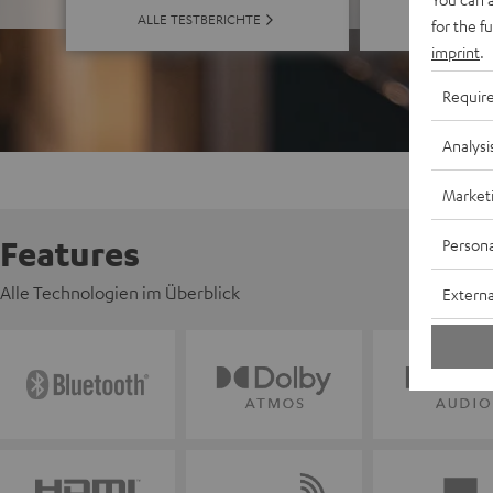
ALLE BE
ALLE TESTBERICHTE
for the f
imprint
.
Requir
Analysi
Market
Features
Persona
Alle Technologien im Überblick
Externa