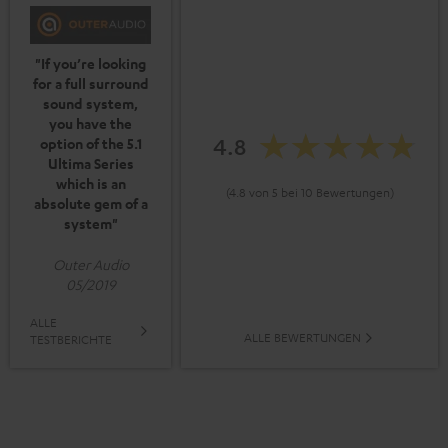
"If you’re looking
for a full surround
sound system,
you have the
4.8
option of the 5.1
Ultima Series
which is an
(4.8 von 5 bei 10 Bewertungen)
absolute gem of a
system"
Outer Audio
05/2019
ALLE
ALLE BEWERTUNGEN
TESTBERICHTE