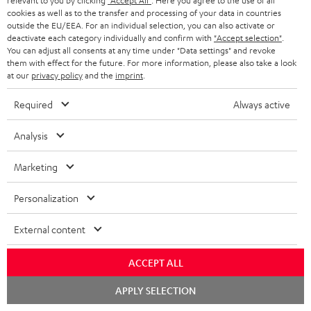
relevant to you by clicking
"Accept All"
. Here you agree to the use of all
cookies as well as to the transfer and processing of your data in countries
outside the EU/EEA. For an individual selection, you can also activate or
deactivate each category individually and confirm with
"Accept selection"
.
You can adjust all consents at any time under "Data settings" and revoke
them with effect for the future. For more information, please also take a look
at our
privacy policy
and the
imprint
.
High-Speed HDMI® Kabel
Required
Always active
mit Ethernet
Highspeed HDMI-Kabel
Analysis
unterstützt aktuelle Standards
wie z.B. 4K 50/60p und 4K 3D
16,
€
99
Marketing
Personalization
External content
Weiteres Zubehör
ACCEPT ALL
Chat
APPLY SELECTION
starten