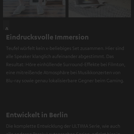
A
Eindrucksvolle Immersion
n
d
Teufel würfelt kein x-beliebiges Set zusammen. Hier sind
i
alle Speaker klanglich aufeinander abgestimmt. Das
e
Resultat: Höre einhüllende Surround-Effekte bei Filmton,
s
eine mitreißende Atmosphäre bei Musikkonzerten von
e
Blu-ray sowie genau lokalisierbare Gegner beim Gaming.
r
S
t
e
Entwickelt in Berlin
l
l
Die komplette Entwicklung der ULTIMA Serie, wie auch
e
alle anderen Passiv Lautsprecher-Serien, erfolgt hier in