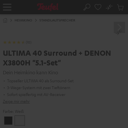
ZUM
NHALT
No
Abs
Startseite
Suche
RINGEN
Artike
im
HEIMKINO
STANDLAUTSPRECHER
Waren
(10)
ULTIMA 40 Surround + DENON
X3800H "5.1-Set"
Dein Heimkino kann Kino
Topseller ULTIMA 40 als Surround-Set
3-Wege-System mit zwei Tieftönern
Sofort spielfertig mit AV-Receiver
Zeige mir mehr
Farbe:
Weiß
Schwarz
Weiß