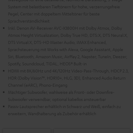
System mit belastbaren Tieftönern für hohe, verzerrungsfreie
Pegel, Center mit doppeltem Mitteltöner für beste
Sprachverständlichkeit
Inkl. Denon AV-Receiver AVC-X3800H mit Dolby Atmos, Dolby
Atmos Height Virtualization, Dolby True HD, DTS:X, DTS Neural:X,
DTS Virtual:X, DTS-HD Master Audio, IMAX Enhanced,
Sprachsteuerung mit Works with Alexa, Google Assistant, Apple
Siri, Bluetooth, Amazon Music, AirPlay 2, Napster, TuneIn, Deezer,
Spotify, Soundcloud, TIDAL, HEOS® Built-in
HDMI mit 8K/60Hz und 4K/120Hz Video-Pass-Through, HDCP 2.3,
HDR (Dolby Vision™, HDR10+, HLG, 3D), Enhanced Audio Return
Channel (eARC), Phono-Eingang
Mächtiger Subwoofer, wahlweise als Front- oder Downfire-
Subwoofer verwendbar, optional kabellos ansteuerbar
Passiv Lautsprecher erhältlich in Schwarz und Weiß, einfach zu
erweitern, Wandhalterung als Zubehör erhältlich