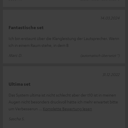
14.03.2024
Fantastische set
Ich bin erstaunt über die Klangleistung der Lautsprecher. Wenn
ich in einem Raum stehe, in dem B
Marc D.
(automatisch übersetzt *)
31.12.2022
Ultima set
Das System ultima ist nicht schlecht aber der t10 ist in meinen
Augen nicht besonders druckvoll hätte ich mehr erwartet bitte
um Verbesserun
Komplette Bewertung lesen
Sascha S.