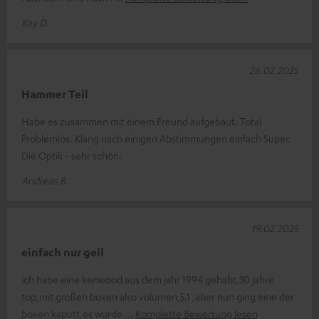
Kay D.
26.02.2025
Hammer Teil
Habe es zusammen mit einem Freund aufgebaut. Total
Problemlos. Klang nach einigen Abstimmungen einfach Super.
Die Optik - sehr schön.
Andreas B.
19.02.2025
einfach nur geil
ich habe eine kenwood aus dem jahr 1994 gehabt,30 jahre
top,mit großen boxen also volumen,5.1 ,aber nun ging eine der
boxen kaputt,es wurde
Komplette Bewertung lesen