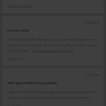
Reiner Torsten N.
17.01.2025
schone teile
moin aus München, Alle teile heil , und schnell angekommen,
installiert und in Betrieb. der Sound Ausgabe ist einfach klasse.
Es macht Spaß
Komplette Bewertung lesen
Philippe W.
11.12.2024
Sehr gutes Heimkinosystem
Habe mir mit hohen Erwartungen dieses System gekauft und
wurden nicht enttäuscht. Es ist sehr weiter zu empfehlen.
Raphael J.