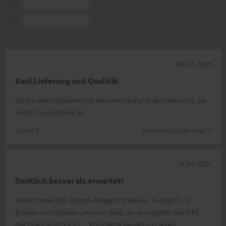
2
0
1
0
09.06.2025
Kauf,Lieferung und Qualität
Ich bin sehr zufrieden mit meinem Kauf und der Lieferung, die
einfach und schnell ist.
Javad S.
(automatisch übersetzt *)
15.04.2025
Deutlich besser als erwartet!
Habe meine Old-School-Anlage mit Revox, TA und Co. in
Brüssel zurücklassen müssen. Mais: Je ne regrette rien!!! PS
Nachbarn sind noch i
Komplette Bewertung lesen