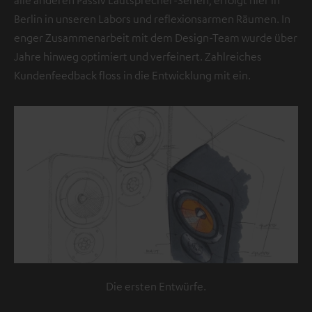
b
Berlin in unseren Labors und reflexionsarmen Räumen. In
e
enger Zusammenarbeit mit dem Design-Team wurde über
f
Jahre hinweg optimiert und verfeinert. Zahlreiches
i
Kundenfeedback floss in die Entwicklung mit ein.
n
d
e
t
s
i
c
h
e
i
n
V
Die ersten Entwürfe.
i