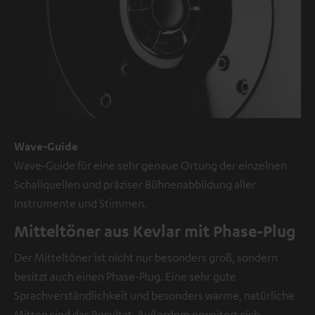
Inhalt
kann
hier
mit
nur
einem
Klick
Wave-Guide
angezeigt
Wave-Guide für eine sehr genaue Ortung der einzelnen
werden.
Schallquellen und präziser Bühnenabbildung aller
Mit
Instrumente und Stimmen.
dem
Anklicken
Mitteltöner aus Kevlar mit Phase-Plug
des
Der Mitteltöner ist nicht nur besonders groß, sondern
Inhalts
besitzt auch einen Phase-Plug. Eine sehr gute
wird
Sprachverständlichkeit und besonders warme, natürliche
zugestimmt,
Mitten sind das Resultat. Außerdem erweitert sich