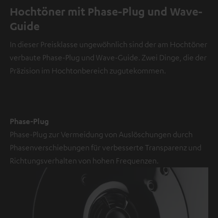
d
Hochtöner mit Phase-Plug und Wave-
e
Guide
o
In dieser Preisklasse ungewöhnlich sind der am Hochtöner
NMALIG
verbaute Phase-Plug und Wave-Guide. Zwei Dinge, die der
STIMMEN
UND
Präzision im Hochtonbereich zugutekommen.
Externe Inhalte
ZEIGEN
immer anzeigen? In
den
Daten‑Einstellungen
aktivieren
Phase-Plug
Phase-Plug zur Vermeidung von Auslöschungen durch
YouTube-/Vimeo-
Phasenverschiebungen für verbesserte Transparenz und
Videos
Richtungsverhalten von hohen Frequenzen.
sind
externe
Inhalte.
Der
externe