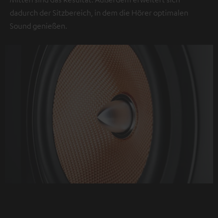
dass
dadurch der Sitzbereich, in dem die Hörer optimalen
externe
Sound genießen.
Inhalte
angezeigt
werden.
Dabei
können
personenbezogene
Daten
an
Drittplattformen
übermittelt
werden.
Weitere
Informationen
sind
in