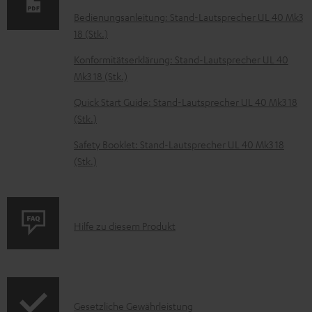
e
Bedienungsanleitung: Stand-Lautsprecher UL 40 Mk3
z
18 (Stk.)
u
Konformitätserklärung: Stand-Lautsprecher UL 40
m
Mk3 18 (Stk.)
H
Quick Start Guide: Stand-Lautsprecher UL 40 Mk3 18
e
(Stk.)
r
Safety Booklet: Stand-Lautsprecher UL 40 Mk3 18
u
(Stk.)
n
t
e
P
Hilfe zu diesem Produkt
r
r
l
o
a
d
I
d
Gesetzliche Gewährleistung
u