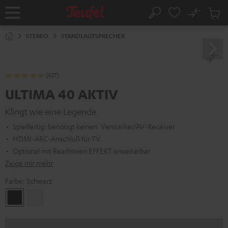
ZUM
NHALT
No
Abs
Startseite
Suche
RINGEN
Artike
im
STEREO
STANDLAUTSPRECHER
Waren
(427)
ULTIMA 40 AKTIV
Klingt wie eine Legende
Spielfertig: benötigt keinen Verstärker/AV-Receiver
HDMI-ARC-Anschluß für TV
Optional mit Rearboxen EFFEKT erweiterbar
Zeige mir mehr
Farbe:
Schwarz
Schwarz
Weiß