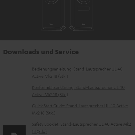
Downloads und Service
D
Bedienungsanleitung: Stand-Lautsprecher UL 40
Active Mk2 18 (Stk.)
o
k
Konformitätserklärung: Stand-Lautsprecher UL 40
Active Mk2 18 (Stk.)
u
m
Quick Start Guide: Stand-Lautsprecher UL 40 Active
Mk2 18 (Stk.)
e
n
Safety Booklet: Stand-Lautsprecher UL 40 Active Mk2
t
18 (Stk.)