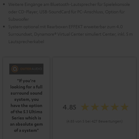
Weitere Eingänge am Bluetooth-Lautsprecher für Spielekonsole
oder CD-Player, USB-SoundCard für PC-Anschluss, Option für
Subwoofer
System optional mit Rearboxen EFFEKT erweiterbar zum 4.0
Surroundset, Dynamore® Virtual Center simuliert Center, inkl. 5 m
Lautsprecherkabel
"If you’re
looking for a full
surround sound
system, you
4.85
have the option
of the 5.1 Ultima
Series which is
(4.85 von 5 bei 427 Bewertungen)
an absolute gem
of a system"