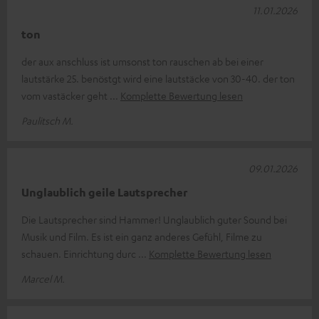
11.01.2026
ton
der aux anschluss ist umsonst ton rauschen ab bei einer
lautstärke 25. benöstgt wird eine lautstäcke von 30-40. der ton
vom vastäcker geht
Komplette Bewertung lesen
Paulitsch M.
09.01.2026
Unglaublich geile Lautsprecher
Die Lautsprecher sind Hammer! Unglaublich guter Sound bei
Musik und Film. Es ist ein ganz anderes Gefühl, Filme zu
schauen. Einrichtung durc
Komplette Bewertung lesen
Marcel M.