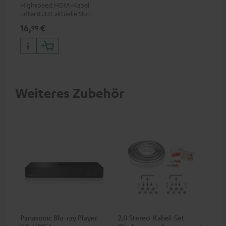
Highspeed HDMI-Kabel
unterstützt aktuelle Standards
wie z.B. 4K 50/60p und 4K 3D
16,
€
99
Weiteres Zubehör
Panasonic Blu-ray Player
2.0 Stereo-Kabel-Set
Hi