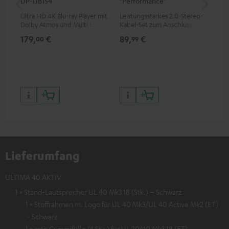
DP-UB154
"Performance"
mit
Ultra HD 4K Blu-ray Player mit
Leistungsstarkes 2.0-Stereo-
Hig
Dolby Atmos und Multi HDR-
Kabel-Set zum Anschluss von
unt
Unterstützung inklusive
Stereo-Lautsprecher
wie
179,
€
89,
€
16
00
99
HDR10+ für eine überragende
Bildqualität mit lebensechten
Kontrasten und Farben
Lieferumfang
ULTIMA 40 AKTIV
1 × Stand-Lautsprecher UL 40 Mk3 18 (Stk.) – Schwarz
1 × Stoffrahmen m. Logo für UL 40 Mk3/UL 40 Active Mk2 (ET)
– Schwarz
1 × rote Gummifüße (4 Stk.) für UL 20/40 Mk3 18 (ET)