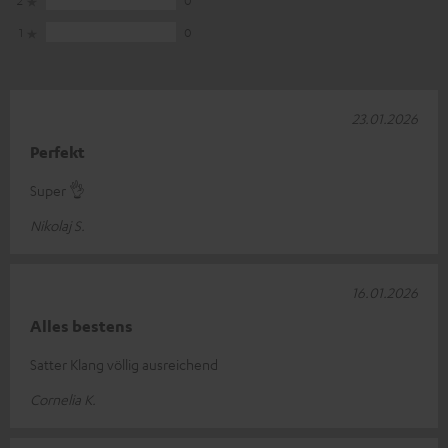
2
0
1
0
23.01.2026
Perfekt
Super 👌
Nikolaj S.
16.01.2026
Alles bestens
Satter Klang völlig ausreichend
Cornelia K.