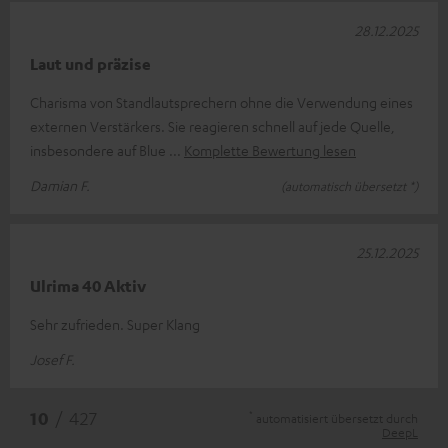
28.12.2025
Laut und präzise
Charisma von Standlautsprechern ohne die Verwendung eines
externen Verstärkers. Sie reagieren schnell auf jede Quelle,
insbesondere auf Blue
Komplette Bewertung lesen
Damian F.
(automatisch übersetzt *)
25.12.2025
Ulrima 40 Aktiv
Sehr zufrieden. Super Klang
Josef F.
*
10
/ 427
automatisiert übersetzt durch
DeepL