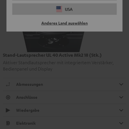
USA
Anderes Land auswählen
Stand-Lautsprecher UL 40 Active Mk2 18 (Stk.)
Aktiver Standlautsprecher mit integriertem Verstärker,
Bedienpanel und Display
Abmessungen
Anschlüsse
Wiedergabe
Elektronik