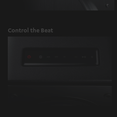
Control the Beat
EIN/AUS
Bluetooth
AUX
Optisch
TV
Lautstärke
Play/Pause
Lautstärke
via
verringern
erhöhen
HDMI