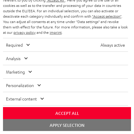
relevant to you by clicking
"Accept All"
. Here you agree to the use of all
n
t
cookies as well as to the transfer and processing of your data in countries
G
Übersicht
outside the EU/EEA. For an individual selection, you can also activate or
e
a
deactivate each category individually and confirm with
"Accept selection"
.
You can adjust all consents at any time under "Data settings" and revoke
n
r
them with effect for the future. For more information, please also take a look
at our
privacy policy
and the
imprint
.
a
n
Required
Always active
t
Analysis
i
e
8 Wochen Probehören
Marketing
Gratis Rückversand
Personalization
Inhouse Kundenservice
External content
Mehr als 45 Jahre Erfahrung
ACCEPT ALL
Chat
APPLY SELECTION
starten