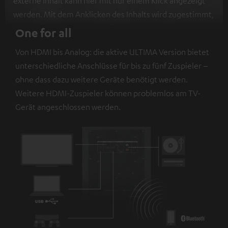
externe Inhalt kann hier mit nur einem Klick angezeigt
werden. Mit dem Anklicken des Inhalts wird zugestimmt,
dass externe Inhalte angezeigt werden. Dabei können
One for all
personenbezogene Daten an Drittplattformen
Von HDMI bis Analog: die aktive ULTIMA Version bietet
übermittelt werden.
Weitere Informationen sind in der
unterschiedliche Anschlüsse für bis zu fünf Zuspieler –
Datenschutzerklärung unter I zu finden
.
ohne dass dazu weitere Geräte benötigt werden.
Weitere HDMI-Zuspieler können problemlos am TV-
Gerät angeschlossen werden.